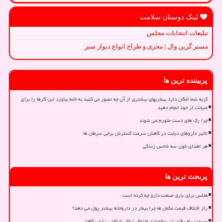
لینک دوستان سلامت
تبلیغات انتخابات مجلس
مستر گرین وال | مجری و طراح انواع دیوار سبز
پربیننده ترین ها
گربه شما امکان دارد بیماریهای بیشتری از آن چه تصور می کنید به خانه بیاورد این کارها را برای
صیانت از خود انجام دهید
چرا رگ های دست متورم می شوند
تأثیر داروهای دیابت در کاهش سرعت گسترش برخی سرطان ها
هر اهدای خون سه شانس زندگی
پربحث ترین ها
مجلس برای یاری صنعت دارو چه کرده است
راز اختلاف قیمت مکمل ها چرا بیمار در داروخانه بیشتر پول می دهد؟
سرعت راه رفتن در سالمندی احتمال زوال شناختی را می کاهد