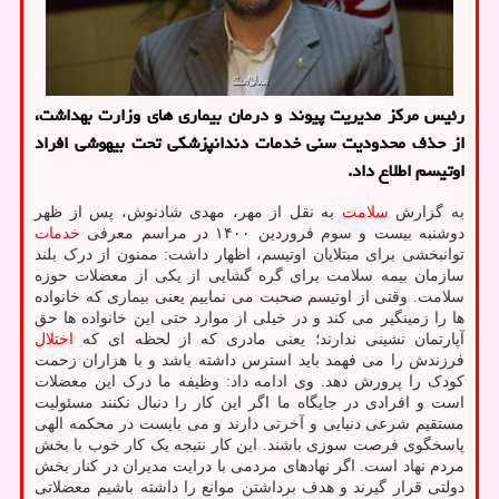
رئیس مرکز مدیریت پیوند و درمان بیماری های وزارت بهداشت،
از حذف محدودیت سنی خدمات دندانپزشکی تحت بیهوشی افراد
اوتیسم اطلاع داد.
به گزارش
سلامت
به نقل از مهر، مهدی شادنوش، پس از ظهر
دوشنبه بیست و سوم فروردین ۱۴۰۰ در مراسم معرفی
خدمات
توانبخشی برای مبتلایان اوتیسم، اظهار داشت: ممنون از درک بلند
سازمان بیمه سلامت برای گره گشایی از یکی از معضلات حوزه
سلامت. وقتی از اوتیسم صحبت می نماییم یعنی بیماری که خانواده
ها را زمینگیر می کند و در خیلی از موارد حتی این خانواده ها حق
آپارتمان نشینی ندارند؛ یعنی مادری که از لحظه ای که
اختلال
فرزندش را می فهمد باید استرس داشته باشد و با هزاران زحمت
کودک را پرورش دهد. وی ادامه داد: وظیفه ما درک این معضلات
است و افرادی در جایگاه ما اگر این کار را دنبال نکنند مسئولیت
مستقیم شرعی دنیایی و آخرتی دارند و می بایست در محکمه الهی
پاسخگوی فرصت سوزی باشند. این کار نتیجه یک کار خوب با بخش
مردم نهاد است. اگر نهادهای مردمی با درایت مدیران در کنار بخش
دولتی قرار گیرند و هدف برداشتن موانع را داشته باشیم معضلاتی