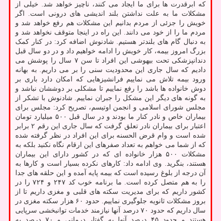
که ابرقدرت ها برای ما ایجاد می کنند، ناچیز خواهد شد. خیلی از
مشکلات ما به علت نداشتن بلند اندیشی های درونی است. اگر
خویش را جزئی از مردم بدانیم این مشکلات هم رفع خواهد شد و
مردم ما را از خود می دانند. این راه در اینجا متوقف نخواهد شد و
به دنبال گام های بلندتر هستیم. شادنوش اضافه کرد: در کنار کمک
بزرگ امروز بیمه، کار خویش را ادامه خواهیم داد و در دو سال قبل
دندانپزشکی تحت بیهوشی این افراد تا سن ۷ سال را پوشش می
دادیم که سال جاری این محدودیت سنی را بر می داریم. به بهانه
ورود بیمه تلاش می نماییم فرانشیزهایی که امکان دارد باری بر
دوش خانواده ها باشد را رفع نماییم تا مشکلی بر دوششان نباشد و
به گونه های دیگر این مشکل را جبران نماییم. شادنوش با تشکر از
مجلس شورای اسلامی و انجمن اوتیسم، تصریح کرد: مجلس برای
بیماران خاص و نادر کنار ما بودند و در سال قبل ۵۰۰ میلیارد تومان
اعتبار برای بیماران نادر تعلق گرفت که سال جاری این رقم ۲ برابر
شده است و وام قرض الحسنه برای این افراد در نظر گرفته شده
که از شما می خواهم به تعداد صفرهای این ارقام نگاه نکنید بلکه به
مشکلات ۵۰۰ هزار خانواده ای که در کشور دارای این بیماران
هستند، بنگرید. وی ادامه داد: کارهای نکرده بسیار است و کارها به
آن درجه از بلوغ رسیده است که بیمه پایه آمده و این حلقه های جدا
را به هم متصل کرده است. ما برنامه خوب کد ۲۴۷ و ۷۲۴ را در
کشور داریم که برای مدیریت سکته های قلبی و مغزی داریم تا از
بروز مشکلات ثانویه جلوگیری نماییم. حدود ۶۰ هزار سکته مغزی در
سال داریم که حدود ۷۰ درصد آنها نیازمند خدمات توانبخشی سرپایی
هستند و حدود ۴۵ درصد آنها به گفتار درمانی و ۷۰ درصد به