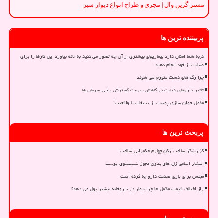
مستر گرین وال | مجری و طراح انواع دیوار سبز
پربیننده ترین ها
گربه شما امکان دارد بیماریهای بیشتری از آن چه تصور می کنید به خانه بیاورد این کارها را برای
صیانت از خود انجام دهید
چرا رگ های دست متورم می شوند
تأثیر داروهای دیابت در کاهش سرعت گسترش برخی سرطان ها
مکمل جوان سازی پوست از تبلیغات تا واقعیت!
پربحث ترین ها
گزارشگر سلامت رکن چهارم حکمرانی سلامت
انتشار اسامی ژل های بدون مجوز شستشوی پوست
مجلس برای یاری صنعت دارو چه کرده است
راز اختلاف قیمت مکمل ها چرا بیمار در داروخانه بیشتر پول می دهد؟