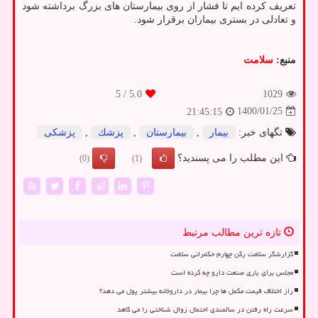
تعریف کرده ایم تا فشار از روی بیمارستان های بزرگ برداشته شود
و تعادلی در بستری بیماران برقرار شود.
منبع:
سلامت
/ 5
5.0
1029
1400/01/25
21:45:15
تگهای خبر:
بیمار
,
بیمارستان
,
پزشك
,
پزشكی
این مطلب را می پسندید؟
(0)
(1)
تازه ترین مطالب مرتبط
گزارشگر سلامت رکن چهارم حکمرانی سلامت
مجلس برای یاری صنعت دارو چه کرده است
راز اختلاف قیمت مکمل ها چرا بیمار در داروخانه بیشتر پول می دهد؟
سرعت راه رفتن در سالمندی احتمال زوال شناختی را می کاهد