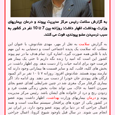
به گزارش سلامت رئیس مرکز مدیریت پیوند و درمان بیماریهای
وزارت بهداشت، اظهار داشت: روزانه بین 7 تا 10 نفر در کشور به
سبب نرسیدن عضو پیوندی، فوت می کنند.
به گزارش
سلامت
به نقل از مهر، مهدی شادنوش، با عنوان این
مطلب که سلامت یک پدیده اجتماعی است و دستیابی به این مهم
باید با تلاش همه صورت گیرد، اشاره کرد: تمام هدف ما در تیم پیوند
کشور این است که امید را زنده نگه داریم تا حتی یک بیمار هم
فرصت خود برای ادامه حیات را از دست ندهد. وی اظهار داشت: در
بخش های کلیه، قلب، کبد و سایر قسمت ها بیمارانی وجود دارند که
نیازمند پیوند هستند. شادنوش افزود: روزانه ۷ تا ۱۰ نفر بر اثر کمبود
ارگان های پیوندی جان خودرا از دست می دهند. وی ادامه داد: اگر
بیماری گرفتار مرگ مغزی شد در چنین شرایطی اهدای عضو بجای
سپردن اعضا به خاک، می تواند نجات بخش زندگی هشت فرد و
زدودن رنج و درد از خانواده های ایشان باشد. رئیس مرکز مدیریت
پیوند و
درمان
بیماریهای وزارت
بهداشت
، اظهار داشت: پیوند عضو
در کشور یکی از حوزه های پرافتخار سیستم سلامت است و همه
اعمال جراحی که در دنیا برای پیوند عضو وجود دارد، در ایران نیز
انجام می شوند. در سال قبل باوجود شیوع کرونا، اعمال جراحی