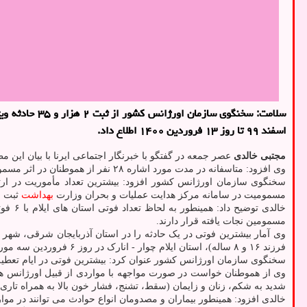
اسفند ۹۹ تا روز ۱۳ فروردین ۱۴۰۰ اطلاع داد.
مجتبی خالدی
عصر جمعه در گفتگو با خبرنگار اجتماعی ایرنا با بیان این مطلب اضافه کرد: از مجموع
وی افزود: متاسفانه در مدت مورد اشاره ۲۸ نفر از هموطنان در اثر مسمومیت جان باختند و ۳۸۴ نفر هم راهی مراکز درمانی شده و ۱۳۲ نفر هم در محل
مسمومیت در سامانه مرکز هدایت عملیات و بحران وزارت
بهداشت
ثبت و
مسمومین نجات یافته قرار دارند.
فرزند ۱۶ و ۸ ساله)، استان ایلام چوار - انارک در روز ۶ فروردین سه مورد فوتی، استان ایلام منطقه کان گنبد ۶ فروردین سه مورد فوتی و استان البرز منطقه حیدر آباد در روز ۹ فروردین با سه مورد فوتی اعلام نمود.
سخنگوی سازمان اورژانس کشور عنوان کرد: بیشترین فوتی در ایام تعطی
وی از هموطنان خواست در صورت مواجهه با مواردی از قبیل اورژانس ه
شدید به شکم، زنان و زایمان (سقط، تشنج، فشار خون بالا به همراه تاری دید و تورم
خالدی افزود: همینطور بیماران و مصدومان انواع حوادث می توانند در 