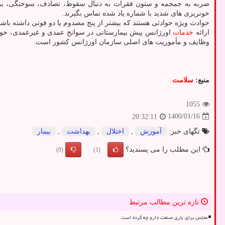
ضربه به جمجمه و ستون فقرات به دنبال سقوط، تصادف، سوختگی، بر
خونریزی های شدید با شماره یاد شده تماس بگیرند.
حوادث ویژه حوادثی هستند که بیشتر از پنج مصدوم یا دو فوتی داشته باشن
ارائه
خدمات
اورژانس پیش بیمارستانی در سوانح عمدی و غیرعمدی، حوادث 
وظایف و مأموریت های اصلی سازمان اورژانس کشور است.
منبع:
سلامت
1055
1400/01/16
20:32:11
تگهای خبر:
آموزش
,
اختلال
,
بهداشت
,
بیمار
این مطلب را می پسندید؟
(0)
(1)
تازه ترین مطالب مرتبط
مجلس برای یاری صنعت دارو چه کرده است