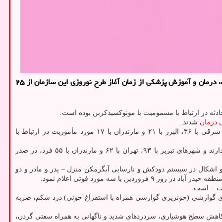
سلامت: سخنگوی سازمان اورژانس کشور از ثبت ۲ هزار و ۳۵ حادثه ویژه پرتلفات در سامانه مرکز هدایت عملیات و بحران (EOC) وزارت بهداشت، درمان و آموزش پزشکی از زمان آغاز طرح نوروزی این سازمان از ۲۵
درمان
شدند.
سخنگوی سازمان اورژانس کشور افزود: بیشترین تعداد مأموریت در ارتباط با مسمومیت گزارش شده در ارتباط با استانهای تهران با ۴۲، آذربایجان شرقی با ۳۶، البرز با ۲۱ و مازندران با ۱۷ مورد مأموریت در ارتباط با
خالدی توضیح داد: همینطور به لحاظ تعداد فوتی استان های ایلام با ۶ فوتی، تبریز با پنج فوتی، البرز با چهار فوتی و تهران با سه فوتی در صدر قرار دارند و شهرهای تبریز با ۹۳، تهران با ۶۲ و مازندران با ۵۵ فرد، در صدر
شهر در روز ۱۳ فروردین با چهار فوتی (از اعضای یک خانواده و اشکال در سیستم دودکش و نارسایی آبگرمکن منزل – پدر و مادر و دو
ت... است.
ی گوارشی (خونریزی گوارشی همراه با استفراغ خونی) درد شکم، ضربه
 کاهش سطح هوشیاری، سردردهای شدید و ناگهانی به همراه سفتی گردن،