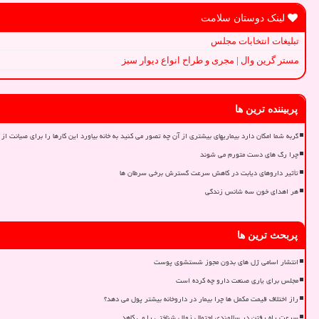
لینک دوستان سلامت
تبلیغات انتخابات مجلس
مستر گرین وال | مجری و طراح انواع دیوار سبز
پربیننده ترین ها
گربه شما امکان دارد بیماریهای بیشتری از آن چه تصور می کنید به خانه بیاورد این کارها را برای صیانت از 
چرا رگ های دست متورم می شوند
تأثیر داروهای دیابت در کاهش سرعت گسترش برخی سرطان ها
هر اهدای خون سه شانس زندگی
پربحث ترین ها
انتشار اسامی ژل های بدون مجوز شستشوی پوست
مجلس برای یاری صنعت دارو چه کرده است
راز اختلاف قیمت مکمل ها چرا بیمار در داروخانه بیشتر پول می دهد؟
سرعت راه رفتن در سالمندی احتمال زوال شناختی را می کاهد