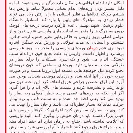
امکان دارد اندام فوقانی هم امکان دارد درگیر واریس شوند. اما به
دلیل بیشتر بودن وریدهای اندام تحتانی معمولاً شاهد واریس پاها
هستیم چونکه فعالیتهایی نظیر ایستادن یا راه رفتن زیاد می تواند
فشار زیادی به سیاهرگ های پایین پا وارد کند. استادیار دانشگاه
علوم پزشکی شهید بهشتی، عدم کارکرد درست دریچه های کوچک
درون سیاهرگ ها را منجر به ایجاد بیماری واریسی عنوان نمود و از
عوامل اصلی بروز واریس به فاکتورهایی نظیر جنس، ارث، چاقی،
نشستن و ایستادن به مدت طولانی و ورزش های سنگین اشاره
نمود. وی عدم
درمان
وریدهای واریسی را منجر به بروز عوارضی
برشمرد و اظهار داشت: واریس به علت تجمع خون در اندام سبب
خستگی اندام می شود و یک سری مشکلات را برای بیمار در
طولانی مدت به دنبال دارد. وریدهای سطحی که خون درونشان
تجمع کرده مثل حوضچه هایی مستعد انواع تروما هستند و در صورت
ضربه خون در آنها لخته شده و دردهای موضعی شدیدی بوجود می
آورد. این فوق تخصص جراحی عروق اضافه کرد: این لخته خون می
تواند رشد و پیشرفت کرده و قسمت های بالای اندام را فرا گیرد.
اگر این لخته به وریدهای عمقی برسد خطر آمبولی ریه بیمار را
تهدید می کند یعنی لخته جدا شده و به سمت قلب و ریه بیمار
حرکت نماید که بسیار خطرناک می باشد و جان بیمار را تهدید می
کند. وی به بیماران سفارش کرد: افرادی که گرفتار واریس های
خیلی بزرگ هستند باید درمان خویش را پیگیری کنند. البته واریسی
که علامت نداشته باشد احتیاج به درمان ندارد اما حتما افراد مبتلا
باید به جراح عروق رجوع کنند تا شرایط آنها بررسی شود و سفارش
ها و درمان مناسب به آنان تجویز شود. حسنی از علایم و نشانه های