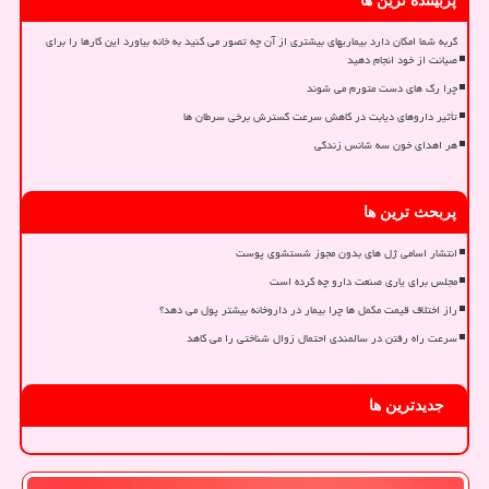
پربیننده ترین ها
گربه شما امکان دارد بیماریهای بیشتری از آن چه تصور می کنید به خانه بیاورد این کارها را برای
صیانت از خود انجام دهید
چرا رگ های دست متورم می شوند
تأثیر داروهای دیابت در کاهش سرعت گسترش برخی سرطان ها
هر اهدای خون سه شانس زندگی
پربحث ترین ها
انتشار اسامی ژل های بدون مجوز شستشوی پوست
مجلس برای یاری صنعت دارو چه کرده است
راز اختلاف قیمت مکمل ها چرا بیمار در داروخانه بیشتر پول می دهد؟
سرعت راه رفتن در سالمندی احتمال زوال شناختی را می کاهد
جدیدترین ها