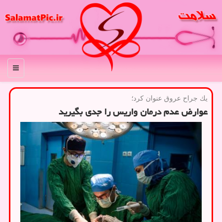
منو
یك جراح عروق عنوان كرد؛
عوارض عدم درمان واریس را جدی بگیرید