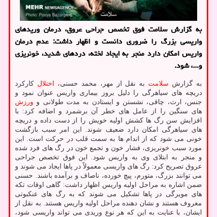
به گزارش سلامت فوق تخصص جراحی عروق، درمان وریدهای
واریسی بزرگ را ضروری دانست و اظهار داشت: عدم درمان
واریس امکان دارد منجر به ایجاد لخته، دردهای شدید، خونریزی
و...، شود.
به گزارش
سلامت
به نقل از مهر، محمد حسنی،
اختلال
کارکرد
دریچه های سیاهرگی را دلیل بروز بیماری واریس عنوان نمود و
جنس، ارث، چاقی، نشستن و ایستادن به مدت طولانی و
ورزش
های سنگین را از عامل های خطر آن برشمرد و اضافه کرد: با
افزایش سن رگ ها کشش اولیه خویش را از دست داده و دریچه
های سیاهرگی امکان دارد ضعیف شوند. این امر سبب بازگشت
خونی می شود که از اندام ها به سمت قلب در حرکت است. این
مورد سبب خونریزی، فشار خون و تجمع خون در رگ های فرد شده
و منجر به ابتلای وی به واریس شود. این فوق تخصص جراحی
عروق تصریح کرد: رگ های واریسی معمولاً در پاها ایجاد می شوند و
می توانند بزرگ، متورم، پیچ خورده، ناصاف و برآمده باشند. حسنی
ضمن اشاره به مراحل اولیه واریس اظهار داشت: گاهی اوقات تکه
های مویرگی در پاها تشکیل می شوند که به رگ های عنکبوتی
معروف هستند و نشان دهنده مراحل اولیه واریس هستند. به نقل از
ایشان، با عنایت به این که هر نوع وریدی می تواند واریسی شود،