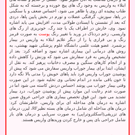
ابتلاء به واریس به وجود رگ های پیچ خورده و برجسته که به شکل
طناب پیچیده ای روی پا ظاهر می شود، احساس ضعف و یا سنگینی
در پاها، سوزش، گرفتگی عضلات و تورم در بخش پایین پاها، دردی
که بعد از نشستن یا ایستادن طولانی مدت، افزایش می یابد اشاره
نمود. وی، خارش در اطراف یک یا چند رگ، خونریزی از رگ های
واریسی، زخم دردناک در ورید با تغییر رنگ
پوست
به صورت قرمز
رنگ و بی قراری پا را از دیگر علایم ابتلاء به واریس در بیمار
برشمرد. عضو هیئت علمی دانشگاه علوم پزشکی شهید بهشتی، به
روش های درمانی این بیماری اشاره نمود و اضافه کرد: بعد از
تشخیص واریس به فرد سفارش می شود که وزنش را کاهش داده
و از انجام کارهای سنگین و مصرف دخانیات پرهیز کند. به نقل از
ایشان، ابتدا برای بیمار جوراب واریس سفارش می شود که پیش از
پوشیدن جوراب واریس فرد باید پاهای خویش را مدتی بالا نگه دارد
تا خون باقی مانده در اندام تحتانی وی تخلیه شود. در این صورت
وقتی بیمار جوراب می پوشد احساس دردش کاسته می شود اما در
صورت عدم رعایت این موارد پیش از پوشیدن جوراب، درد بیمار
تشدید می شود. این فوق تخصص بیماری های جراحی عروق ضمن
اشاره به درمان های مداخله ای برای واریس، خاطرنشان کرد:
درمان های مداخله ای شامل درمان های بسته نظیرRF، لیزر، درمان
های تزریقی(اسکلتروتراپی) به صورت سرپایی و درمان های باز
شامل جراحی بای پس و خارج کردن وریدهای واریس هستند.