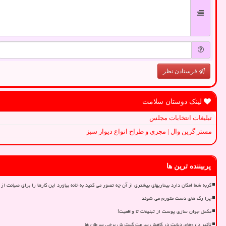
فرستادن نظر
لینک دوستان سلامت
تبلیغات انتخابات مجلس
مستر گرین وال | مجری و طراح انواع دیوار سبز
پربیننده ترین ها
گربه شما امکان دارد بیماریهای بیشتری از آن چه تصور می کنید به خانه بیاورد این کارها را برای صیانت از 
چرا رگ های دست متورم می شوند
مکمل جوان سازی پوست از تبلیغات تا واقعیت!
تأثیر داروهای دیابت در کاهش سرعت گسترش برخی سرطان ها