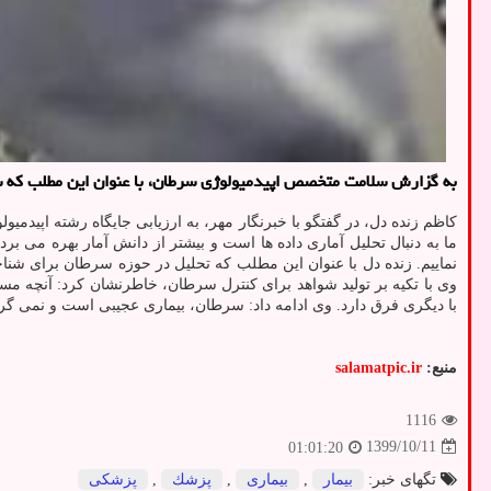
به گزارش سلامت متخصص اپیدمیولوژی سرطان، با عنوان این مطلب که سرط
کاظم زنده دل، در گفتگو با خبرنگار مهر، به ارزیابی جایگاه رشته اپیدم
ما به دنبال تحلیل آماری داده ها است و بیشتر از دانش آمار بهره می برد تا
نماییم. زنده دل با عنوان این مطلب که تحلیل در حوزه سرطان برای ش
با دیگری فرق دارد. وی ادامه داد: سرطان، بیماری عجیبی است و نمی گردد آ
منبع:
salamatpic.ir
1116
1399/10/11
01:01:20
تگهای خبر:
بیمار
,
بیماری
,
پزشك
,
پزشكی