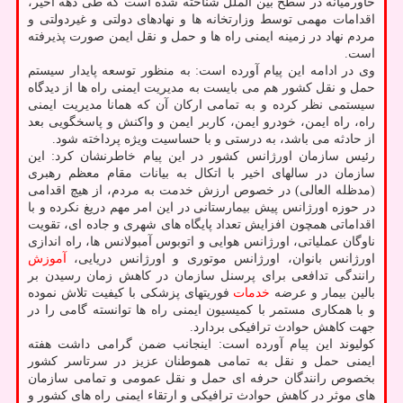
خاورمیانه در سطح بین الملل شناخته شده است که طی دهه اخیر،
اقدامات مهمی توسط وزارتخانه ها و نهادهای دولتی و غیردولتی و
مردم نهاد در زمینه ایمنی راه ها و حمل و نقل ایمن صورت پذیرفته
است.
وی در ادامه این پیام آورده است: به منظور توسعه پایدار سیستم
حمل و نقل کشور هم می بایست به مدیریت ایمنی راه ها از دیدگاه
سیستمی نظر کرده و به تمامی ارکان آن که همانا مدیریت ایمنی
راه، راه ایمن، خودرو ایمن، کاربر ایمن و واکنش و پاسخگویی بعد
از حادثه می باشد، به درستی و با حساسیت ویژه پرداخته شود.
رئیس سازمان اورژانس کشور در این پیام خاطرنشان کرد: این
سازمان در سالهای اخیر با اتکال به بیانات مقام معظم رهبری
(مدظله العالی) در خصوص ارزش خدمت به مردم، از هیچ اقدامی
در حوزه اورژانس پیش بیمارستانی در این امر مهم دریغ نکرده و با
اقداماتی همچون افزایش تعداد پایگاه های شهری و جاده ای، تقویت
ناوگان عملیاتی، اورژانس هوایی و اتوبوس آمبولانس ها، راه اندازی
اورژانس بانوان، اورژانس موتوری و اورژانس دریایی،
آموزش
رانندگی تدافعی برای پرسنل سازمان در کاهش زمان رسیدن بر
بالین بیمار و عرضه
خدمات
فوریتهای پزشکی با کیفیت تلاش نموده
و با همکاری مستمر با کمیسیون ایمنی راه ها توانسته گامی را در
جهت کاهش حوادث ترافیکی بردارد.
کولیوند این پیام آورده است: اینجانب ضمن گرامی داشت هفته
ایمنی حمل و نقل به تمامی هموطنان عزیز در سرتاسر کشور
بخصوص رانندگان حرفه ای حمل و نقل عمومی و تمامی سازمان
های موثر در کاهش حوادث ترافیکی و ارتقاء ایمنی راه های کشور و