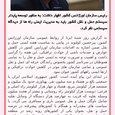
رئیس سازمان اورژانس كشور اظهار داشت: به منظور توسعه پایدار
سیستم حمل و نقل كشور باید به مدیریت ایمنی راه ها از دیدگاه
سیستمی نظر كرد.
به گزارش روز شنبه ایرنا از روابط عمومی سازمان اورژانس
کشور، پیرحسین کولیوند در پیامی به مناسبت هفته ایمنی حمل و
نقل ضمن اشاره به اقدامات سازمان اورژانس کشور در کاهش
عوارض و صدمات ناشی از حوادث ترافیکی، این هفته را گرامی
داشت و اهمیت و ضرورت توجه به ایمنی حمل و نقل را به تمامی
هموطنان در سرتاسر کشور بخصوص رانندگان حرفه ای حمل و نقل
عمومی و تمامی سازمان های موثر در کاهش حوادث ترافیکی و
ارتقا ایمنی راههای کشور عنوان نمود.
در ابتدای این پیام آمده است: کشور جمهوری اسلامی ایران با
جمعیتی بالغ بر هشتاد و سه میلیون نفر، پهناوری حدود یک میلیون و
ششصد هزار کیلومتر مربع، هشتاد و چهار هزار کیلومتر راه اصلی و
فرعی، دویست هزار کیلومتر راه روستایی و بیشتر از هجده میلیون
وسیله نقلیه که قریب به چهارصد هزار دستگاه از وسایل نقلیه
شامل ناوگان حمل و نقل عمومی باری و مسافری می گردد، با
سیاست های مقتدرانه و همگام با کشورهای پیشرفته در عرصه
حمل و نقل، بعنوان یکی از کشورهای روبه رشد در منطقه