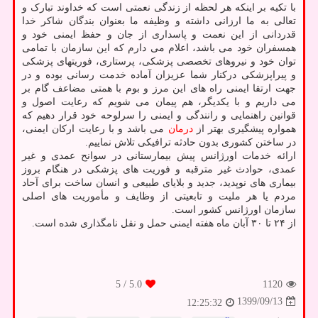
با تکیه بر اینکه هر لحظه از زندگی نعمتی است که خداوند تبارک و
تعالی به ما ارزانی داشته و وظیفه ما بعنوان بندگان شاکر خدا
قدردانی از این نعمت و پاسداری از جان و حفظ ایمنی خود و
همسفران خود می باشد، اعلام می دارم که این سازمان با تمامی
توان خود و نیروهای تخصصی پزشکی، پرستاری، فوریتهای پزشکی
و پیراپزشکی درکنار شما عزیزان آماده خدمت رسانی بوده و در
جهت ارتقا ایمنی راه های این مرز و بوم با همتی مضاعف گام بر
می داریم و با یکدیگر، هم پیمان می شویم که رعایت اصول و
قوانین راهنمایی و رانندگی و ایمنی را سرلوحه خود قرار دهیم که
همواره پیشگیری بهتر از
درمان
می باشد و با رعایت ارکان ایمنی،
در ساختن کشوری بدون حادثه ترافیکی تلاش نماییم.
ارائه خدمات اورژانس پیش بیمارستانی در سوانح عمدی و غیر
عمدی، حوادث غیر مترقبه و فوریت های پزشکی در هنگام بروز
بیماری های نوپدید، جدید و بلایای طبیعی و انسان ساخت برای آحاد
مردم یا هر ملیت و تابعیتی از وظایف و مأموریت های اصلی
سازمان اورژانس کشور است.
از ۲۴ تا ۳۰ آبان ماه هفته ایمنی حمل و نقل نامگذاری شده است.
/ 5
5.0
1120
1399/09/13
12:25:32