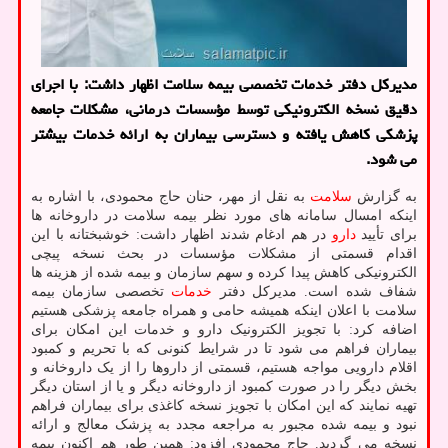
مدیركل دفتر خدمات تخصصی بیمه سلامت اظهار داشت: با اجرای
دقیق نسخه الكترونیكی توسط مؤسسات درمانی، مشكلات جامعه
پزشكی كاهش یافته و دسترسی بیماران به ارائه خدمات بیشتر
می شود.
به گزارش
سلامت
به نقل از مهر، حنان حاج محمودی، با اشاره به
اینکه امسال سامانه های مورد نظر بیمه سلامت در داروخانه ها
برای تأیید
دارو
در هم ادغام شدند اظهار داشت: خوشبختانه با این
اقدام قسمتی از مشکلات مؤسسات در بحث نسخه پیچی
الکترونیکی کاهش پیدا کرده و سهم سازمان و بیمه شده از هزینه ها
شفاف شده است. مدیرکل دفتر
خدمات
تخصصی سازمان بیمه
سلامت با اعلان اینکه همیشه حامی و همراه جامعه پزشکی هستیم
اضافه کرد: با تجویز الکترونیک دارو و خدمات این امکان برای
بیماران فراهم می شود تا در شرایط کنونی که با تحریم و کمبود
اقلام دارویی مواجه هستیم، قسمتی از داروها را از یک داروخانه و
بخش دیگر را در صورت کمبود از داروخانه دیگر و یا از استان دیگر
تهیه نمایند که این امکان با تجویز نسخه کاغذی برای بیماران فراهم
نبود و بیمه شده مجبور به مراجعه مجدد به پزشک معالج و ارائه
نسخه می گردید. حاج محمودی افزود: همین طور هم اکنون بیمه