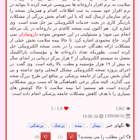
سلامت به نرم افزار داروخانه ها سرویسی عرضه کرده تا بتوانند در
نرم افزار خود نسبت به ثبت اطلاعات اقدام و همزمان نسخه را
برای سازمان ارسال کنند که با این اقدام بخش بزرگی از مشکلات
باردیگر کاری در بحث خدمات الکترونیکی نیز حل شده است. وی
اشاره کرد: هم اکنون ثبت نسخه کاغذی در داروخانه در یک مرحله
انجام می شود؛ و مسئولیتی در این خصوص متوجه
داروسازان
نمی
گردد. حاج محمودی اشاره کرد: تا حالا بیمه سلامت بخش خیلی از
مشکلات ارائه دهندگان خدمت را در بحث نسخه الکترونیکی حل
کرده است، بطوریکه تعداد داروخانه ها و مؤسسات پاراکلینیک
متصل به سیستم الکترونیکی از ۲ هزار مرکز درمانی در ابتدای سال
به بیش از ۱۹ هزار مؤسسه و مطب، بالا رفته است. وی گفت: در
اجرای پروژه نسخه الکترونیکی مشکل لاینحلی وجود نداشته و بی
گمان بخش بزرگی از جامعه پزشکی بر منافع این طرح بزرگ صحه
می گذارند، البته منکر برخی ناهماهنگی ها که سبب بروز مشکلاتی
گردیده است هم نیستیم؛ اما بیمه سلامت تا حالا کوشش های
بسیاری را با هدف کاهش مشکلات جامعه پزشکی انجام داده است.
/ 5
5.0
1262
1399/08/16
19:06:34
تگهای خبر:
بیمار
,
بیمه
,
پزشك
,
پزشكی
این مطلب را می پسندید؟
(0)
(1)