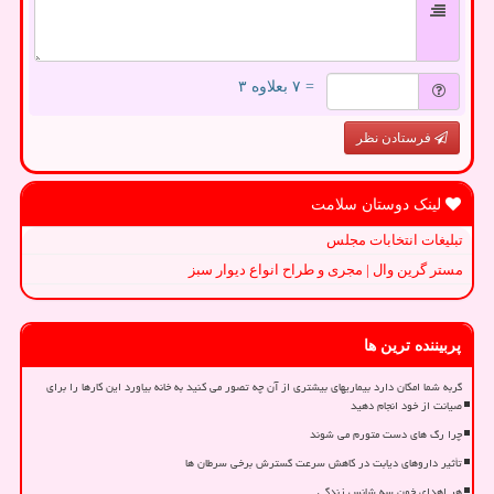
= ۷ بعلاوه ۳
فرستادن نظر
لینک دوستان سلامت
تبلیغات انتخابات مجلس
مستر گرین وال | مجری و طراح انواع دیوار سبز
پربیننده ترین ها
گربه شما امکان دارد بیماریهای بیشتری از آن چه تصور می کنید به خانه بیاورد این کارها را برای
صیانت از خود انجام دهید
چرا رگ های دست متورم می شوند
تأثیر داروهای دیابت در کاهش سرعت گسترش برخی سرطان ها
هر اهدای خون سه شانس زندگی