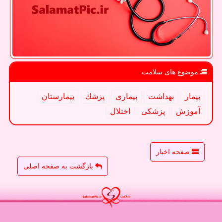
موضوع های سلامت
بیمار
بهداشت
بیماری
پزشك
بیمارستان
آموزش
پزشكی
اختلال
صفحه اخبار
بازگشت به صفحه اصلی