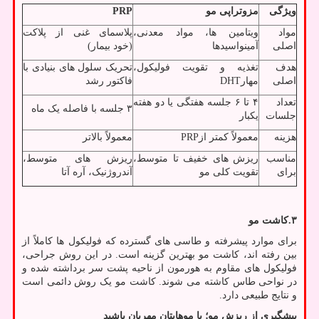
ویژگی
مزوتراپی مو
PRP
مواد
ویتامین ها، مواد معدنی،
پلاسمای غنی از پلاکت
اصلی
آمینواسیدها
(خود بیمار)
هدف
تغذیه و تقویت فولیکول،
تحریک سلول های بنیادی با
اصلی
مهار
DHT
فاکتور رشد
تعداد
۴ تا ۶ جلسه هفتگی یا دو هفته
۳ جلسه با فاصله یک ماه
جلسات
یکبار
هزینه
معمولاً کمتر از
PRP
معمولاً بالاتر
مناسب
ریزش های خفیف تا متوسط،
ریزش های متوسط،
برای
تقویت کلی مو
آندروژنیک، آره آتا
۳
.
کاشت مو
برای موارد پیشرفته و طاسی های گسترده که فولیکول ها کاملاً از
بین رفته اند، کاشت مو بهترین گزینه است. در این روش جراحی،
فولیکول های مقاوم به هورمون از ناحیه پشت سر برداشته شده و
در نواحی طاس کاشته می شوند. کاشت مو یک روش دائمی است
و نتایج طبیعی دارد.
پیشگیری از ریزش مو؛ با موهایتان مهربان باشید