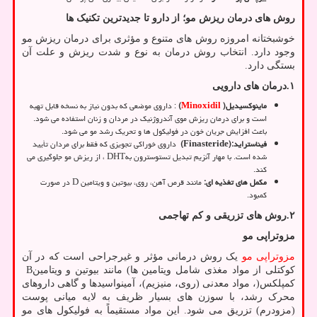
روش های درمان ریزش مو؛ از دارو تا جدیدترین تکنیک ها
خوشبختانه امروزه روش های متنوع و مؤثری برای درمان ریزش مو
وجود دارد. انتخاب روش درمان به نوع و شدت ریزش و علت آن
بستگی دارد.
۱
.
درمان های دارویی
ماینوکسیدیل
)
Minoxidil
(
: داروی موضعی که بدون نیاز به نسخه قابل تهیه
است و برای درمان ریزش موی آندروژنیک در مردان و زنان استفاده می شود.
باعث افزایش جریان خون در فولیکول ها و تحریک رشد مو می شود.
فیناستراید
(Finasteride):
داروی خوراکی تجویزی که فقط برای مردان تأیید
شده است. با مهار آنزیم تبدیل تستوسترون به
DHT
، از ریزش مو جلوگیری می
کند.
مکمل های تغذیه ای
:
مانند قرص آهن، روی، بیوتین و ویتامین
D
در صورت
کمبود.
۲
.
روش های تزریقی و کم تهاجمی
مزوتراپی مو
مزوتراپی مو
یک روش درمانی مؤثر و غیرجراحی است که در آن
کوکتلی از مواد مغذی شامل ویتامین ها
(
مانند بیوتین و ویتامین
B
کمپلکس
)
، مواد معدنی (روی، منیزیم)، آمینواسیدها و گاهی داروهای
محرک رشد، با سوزن های بسیار ظریف به لایه میانی پوست
(مزودرم) تزریق می شود. این مواد مستقیماً به فولیکول های مو