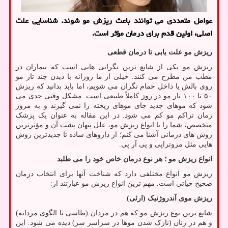
عوامل متعددی می توانند باعث ریزش مو شوند. شناسایی علت
اصلی، اولین قدم برای درمان مؤثر است.
ریزش مو علت یابی تا درمان قطعی
ریزش مو یکی از شایع ترین نگرانی هایی است که بیماران در
مطب من مطرح می کنند. خیلی از ما روزانه با دیدن چند تار مو
روی بالش یا داخل حمام نگران می شویم، اما باید بدانید که ریزش
۵۰ تا ۱۰۰ تار مو در روز کاملاً طبیعی است. مشکل وقتی جدی می
شود که موهای جدید جای موهای ریخته را نمی گیرند و به مرور
زمان تراکم مو کم می شود. در این مقاله به عنوان یک پزشک
متخصص، شما را با انواع ریزش مو، علل پنهان پشت آن و مؤثرترین
روش های درمانی آشنا می کنم؛ از داروهای ساده تا جدیدترین روش
هایی مثل مزوتراپی و پی آر پی.
انواع ریزش مو ؛ هر نوع درمان خاص خود را می طلبد
ریزش مو انواع مختلفی دارد که شناخت آنها برای انتخاب درمان
صحیح حیاتی است. مهم ترین انواع ریزش مو عبارتند از:
ریزش موی آندروژنیک (ارثی)
شایع ترین نوع ریزش مو که هم در مردان (طاسی با الگوی مردانه)
و هم در زنان (نازک شدن موها در سراسر سر) دیده می شود. این