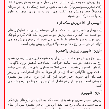
نوع ریزش مو به دلیل حساسیت فولیکول های مو به هورمون
DHT
(دی هیدروتستوسترون) ایجاد می شود و جنبه ژنتیکی دارد. در مردان
معمولاً خط رویش مو عقب می رود و در زنان موها به طور
یکنواخت نازک می شوند.
آلوپسی آره آتا (ریزش سکه ای)
یک بیماری خودایمنی است که در آن سیستم ایمنی به فولیکول های
مو حمله می کند و باعث ریزش مو به صورت لکه های گرد و کوچک
روی پوست سر یا سایر نقاط بدن می شود. این نوع ریزش مو می
تواند در هر سنی رخ دهد و معمولاً غیرقابل پیش بینی است.
تلوژن افلوویوم (ریزش واکنشی)
این نوع ریزش مو چند ماه پس از یک شوک فیزیکی یا روحی شدید
رخ می دهد. عواملی مانند جراحی، تصادف، کاهش وزن ناگهانی،
زایمان، استرس شدید یا حتی ابتلا به بیماری های تب دار می توانند
باعث ورود ناگهانی تعداد زیادی از موها به فاز استراحت و ریزش
همزمان آنها شوند. خبر خوب این که این نوع ریزش مو معمولاً
موقتی است و پس از رفع عامل استرس زا، موها دوباره رشد می
کنند.
آناژن افلوویوم
ریزش بسیار سریع و شدیدی است که به دلیل درمان های پزشکی
مانند شیمی درمانی رخ می دهد. این نوع ریزش معمولاً پس از اتمام