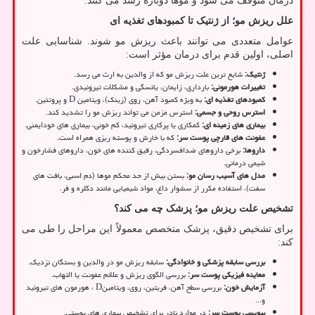
درمان متوقف می شود و موها دوباره رشد می کنند.
علل ریزش مو؛ از ژنتیک تا کمبودهای تغذیه ای
عوامل متعددی می توانند باعث ریزش مو شوند. شناسایی علت
اصلی، اولین قدم برای درمان مؤثر است:
ژنتیک
:
شایع ترین علت ریزش مو که از والدین به ارث می رسد.
تغییرات هورمونی
:
بارداری، زایمان، یائسگی و مشکلات تیروئیدی.
کمبودهای تغذیه ای
:
به ویژه کمبود آهن، روی (زینک)، ویتامین
D
و پروتئین.
استرس روحی و جسمی
:
استرس مزمن می تواند ریزش مو را تشدید کند.
بیماری های زمینه ای
:
کمکاری یا پرکاری تیروئید، کم خونی، بیماری های خودایمنی.
عفونت های قارچی پوست سر
:
که با خارش و پوسته ریزی همراه است.
داروها
:
برخی داروهای ضدافسردگی، رقیق کننده های خون، داروهای فشارخون و
شیمی درمانی.
مدل های آسیب رسان مو
:
بستن بیش از حد محکم موها (دم اسبی، بافت های
سفت)، استفاده مکرر از سشوار داغ، مواد شیمیایی مانند دکلره و فر.
تشخیص علت ریزش مو؛ پزشک چه می کند؟
برای تشخیص دقیق، پزشک متخصص معمولاً این مراحل را طی می
کند:
بررسی سابقه پزشکی و خانوادگی
:
سابقه ریزش مو در والدین و بستگان نزدیک.
معاینه فیزیکی پوست سر
:
بررسی الگوی ریزش و علائم عفونت یا التهاب.
آزمایش خون
:
بررسی سطح آهن، فریتین، روی، ویتامین
D
، هورمون های تیروئید
و
...
بیوپسی پوست سر
:
در موارد نادر برای تشخیص بیماری های پوستی.