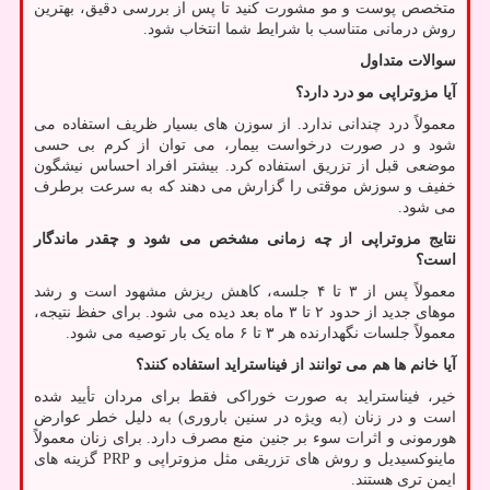
متخصص پوست و مو مشورت کنید تا پس از بررسی دقیق، بهترین
روش درمانی متناسب با شرایط شما انتخاب شود.
سوالات متداول
آیا مزوتراپی مو درد دارد؟
معمولاً درد چندانی ندارد. از سوزن های بسیار ظریف استفاده می
شود و در صورت درخواست بیمار، می توان از کرم بی حسی
موضعی قبل از تزریق استفاده کرد. بیشتر افراد احساس نیشگون
خفیف و سوزش موقتی را گزارش می دهند که به سرعت برطرف
می شود.
نتایج مزوتراپی از چه زمانی مشخص می شود و چقدر ماندگار
است؟
معمولاً پس از ۳ تا ۴ جلسه، کاهش ریزش مشهود است و رشد
موهای جدید از حدود ۲ تا ۳ ماه بعد دیده می شود. برای حفظ نتیجه،
معمولاً جلسات نگهدارنده هر ۳ تا ۶ ماه یک بار توصیه می شود.
آیا خانم ها هم می توانند از فیناستراید استفاده کنند؟
خیر، فیناستراید به صورت خوراکی فقط برای مردان تأیید شده
است و در زنان (به ویژه در سنین باروری) به دلیل خطر عوارض
هورمونی و اثرات سوء بر جنین منع مصرف دارد. برای زنان معمولاً
ماینوکسیدیل و روش های تزریقی مثل مزوتراپی و
PRP
گزینه های
ایمن تری هستند.