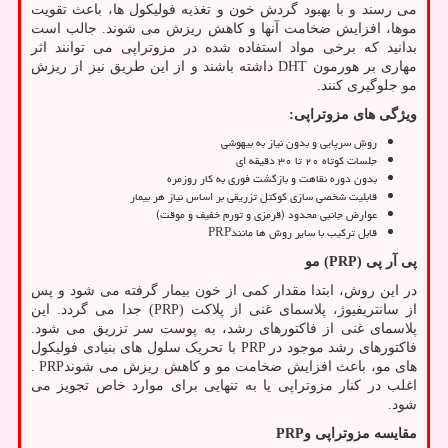
می رسند و با بهبود گردش خون و تغذیه فولیکول ها، باعث تقویت
موها، افزایش ضخامت آنها و کاهش ریزش می شوند. جالب است
بدانید که برخی مواد استفاده شده در مزوتراپی می توانند اثر
مهاری بر هورمون
DHT
داشته باشند و از این طریق نیز از ریزش
مو جلوگیری کنند.
ویژگی های مزوتراپی
:
روش سرپایی و بدون نیاز به بیهوشی
جلسات کوتاه ۲۰ تا ۳۰ دقیقه ای
بدون دوره نقاهت و بازگشت فوری به کار روزمره
قابلیت شخصی سازی کوکتل تزریقی بر اساس نیاز هر بیمار
عوارض جانبی محدود (قرمزی و تورم خفیف و موقت)
قابل ترکیب با سایر روش ها مانند
PRP
پی آر پی
(PRP)
مو
در این روش، ابتدا مقدار کمی از خون بیمار گرفته می شود و پس
از سانتریفیوژ، پلاسمای غنی از پلاکت
(PRP)
جدا می گردد. این
پلاسمای غنی از فاکتورهای رشد، به پوست سر تزریق می شود.
فاکتورهای رشد موجود در
PRP
با تحریک سلول های بنیادی فولیکول
های مو، باعث افزایش ضخامت مو و کاهش ریزش می شوند
. PRP
اغلب در کنار مزوتراپی یا به تنهایی برای موارد خاص تجویز می
شود.
مقایسه مزوتراپی و
PRP