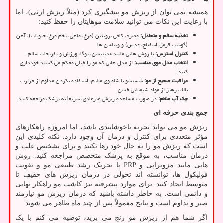
همیشه نمی توان از ریزش مو پیشگیری کرد (مثلاً ریزش ارثی)، اما
با رعایت این نکات می توانید سلامت موهایتان را حفظ کنید:
تغذیه سالم و متعادل
:
مصرف کافی پروتئین (مرغ، ماهی، تخم مرغ، حبوبات)، آهن
(گوشت قرمز، اسفناج، عدس) و ویتامین ها.
کنترل استرس
:
با روش هایی مانند مدیتیشن، یوگا، ورزش و تفریحات سالم.
انتخاب مدل موی مناسب
:
از مدل هایی که مو را خیلی محکم می کشند خودداری
کنید.
مراقبت صحیح از مو
:
شستشو با شامپوی ملایم، استفاده نکردن مداوم از حرارت
بالا، پرهیز از مواد شیمیایی خشن.
چک آپ منظم
:
در صورت مشاهده ریزش غیرعادی، سریعاً به پزشک مراجعه کنید.
جمع بندی حرفه ای
ریزش مو می تواند تجربه ناخوشایندی باشد، اما امروزه راهکارهای
مؤثر متعددی برای کنترل و درمان آن وجود دارد. نکته کلیدی این
است که ریزش مو را به حال خود رها نکنید و برای تشخیص علت و
درمان مناسب، به موقع به پزشک متخصص مراجعه کنید. روش
هایی مانند مزوتراپی و
PRP
با تحریک رشد طبیعی مو و تقویت
فولیکول ها، توانسته اند تحولی در درمان ریزش های خفیف تا
متوسط ایجاد کنند. برای موارد پیشرفته نیز کاشت مو راهکار نهایی
و دائمی است. به خاطر داشته باشید که درمان ریزش مو نیازمند
صبر و تداوم است و نتایج معمولاً پس از چند ماه ظاهر می شوند.
اگر شما هم از ریزش مو رنج می برید، توصیه می کنم با یک