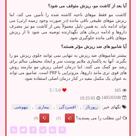
آیا بعد از کاشت مو، ریزش متوقف می شود؟
کاشت مو فقط موهای ناحیه کاشته شده را تأمین می کند، اما
ریزش موهای طبیعی باقی مانده (در صورت وجود زمینه ارثی) می
تواند ادامه یابد. به همین دلیل معمولاً پس از کاشت مو نیز مصرف
داروها و ادامه درمان های نگهدارنده توصیه می شود تا از ریزش
موهای باقی مانده جلوگیری شود.
آیا شامپو های ضد ریزش مؤثر هستند؟
بیشتر شامپوهای ضد ریزش به تنهایی نمی توانند جلوی ریزش مو را
بگیرند. آنها به پاکسازی ملایم پوست سر و ایجاد محیطی سالم برای
رشد مو کمک می کنند، اما درمان اصلی ریزش مو نیازمند روش
های قوی تری مانند داروها، مزوتراپی یا
PRP
است. شامپو می تواند
به عنوان یک مکمل مفید در کنار درمان اصلی استفاده شود.
/ 5
5.0
165
1405/03/08
19:25:03
تگهای خبر:
رپورتاژ
,
افسردگی
,
بیماری
,
بیهوشی
این مطلب را می پسندید؟
(0)
(1)