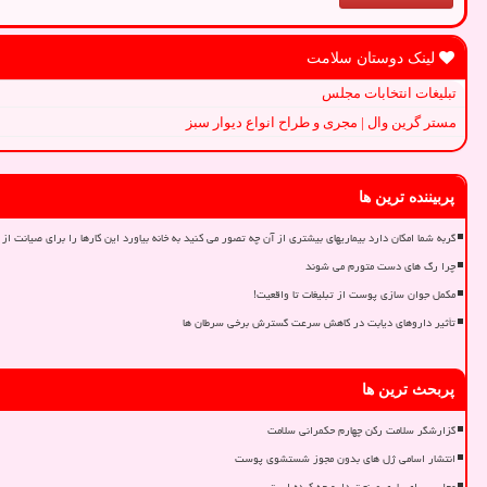
لینک دوستان سلامت
تبلیغات انتخابات مجلس
مستر گرین وال | مجری و طراح انواع دیوار سبز
پربیننده ترین ها
گربه شما امکان دارد بیماریهای بیشتری از آن چه تصور می کنید به خانه بیاورد این کارها را برای صیانت از 
چرا رگ های دست متورم می شوند
مکمل جوان سازی پوست از تبلیغات تا واقعیت!
تأثیر داروهای دیابت در کاهش سرعت گسترش برخی سرطان ها
پربحث ترین ها
گزارشگر سلامت رکن چهارم حکمرانی سلامت
انتشار اسامی ژل های بدون مجوز شستشوی پوست