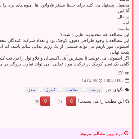
محققان پیشنهاد می کنند برای حفظ بیشتر فلاوانول ها، میوه های بری را با مواد غذایی کم O
آناناس
پرتقال
انبه
ماست
این مطالعه چه محدودیت هایی داشت؟
این مطالعه با وجود طراحی دقیق، کوچک بود و تعداد شرکت کنندگان محدود ب
اسموتی موز بازهم می تواند قسمتی از یک رژیم غذایی سالم باشد، اما ای
نتیجه نهایی
اگر اسموتی می نوشید تا بیشترین آنتی اکسیدان و فلاوانول را دریافت کنید، ش
گاهی یک تغییر کوچک در ترکیب مواد غذایی، می تواند تفاوت بزرگی در میزا
150
1405/03/05
14:04:55
تگهای خبر:
پوست
,
سلامت
,
كنترل
,
مغز
این مطلب را می پسندید؟
(0)
(1)
تازه ترین مطالب مرتبط