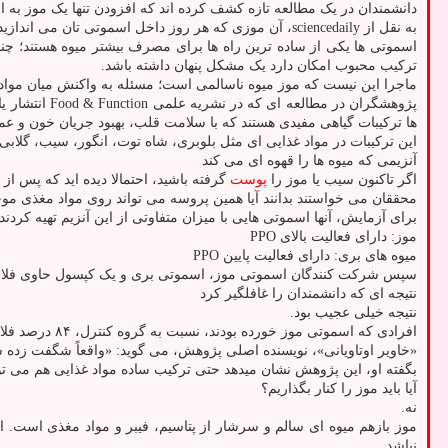
دانشمندان در یک مطالعه تازه کشف کرده اند که افزودن تنها یک موز به اسموتی، جذب فلاوانول 
به نقل از sciencedaily، آن موزی که هر روز داخل اسموتی تان می اندازید، شاید بی سر و صدا قسمتی از فواید میوه های بری را از بین ببرد.
اسموتی ها یکی از ساده ترین راه ها برای مصرف بیشتر میوه هستند؛ چند
ترکیب محبوب امکان دارد یک مشکل پنهان داشته باشد.
ماجرا این نیست که موز میوه ناسالمی است؛ مسئله به واکنش میان مو
ها ترکیبات گیاهی مفیدی هستند که با سلامت قلب، بهبود جریان خون و عمل
این ترکیبات در مواد غذایی ای مثل بلوبری، شاه توت، انگور، سیب، گلابی
آنزیمی که میوه ها را قهوه ای می کند
اگر تاکنون سیب یا موز را
پوست
گرفته باشید، احتمالا دیده اید که پس از م
محققان می خواستند بدانند آیا همین پروسه می تواند روی مواد مغذی موجود
برای آزمایش، آنها اسموتی هایی با میزان متفاوتی از این آنزیم تهیه کردند:
موز: دارای فعالیت بالای PPO
میوه های بری: دارای فعالیت پایین PPO
سپس شرکت کنندگان اسموتی موز، اسموتی بری و یک کپسول حاوی فلاوانول
نتیجه ای که دانشمندان را غافلگیر کرد
نتیجه خیلی عجیب بود.
افرادی که اسموتی موز خورده بودند، نسبت به گروه کنترل، ۸۴ درصد فلاوانول کمتری جذب کرده بودند. اما اسموتی بری حدودا همان میزان جذب گروه کنترل را حفظ نموده بود.
«خاویر اوتاویانی»، نویسنده اصلی پژوهش، می گوید: «واقعاً شگفت زده شد
بگفته او، این پژوهش نشان میدهد حتی ترکیب ساده مواد غذایی هم می توان
آیا باید موز را کنار بگذاریم؟
نه.
موز بازهم میوه ای سالم و سرشار از پتاسیم، فیبر و مواد مغذی است. اما 
نباشد.