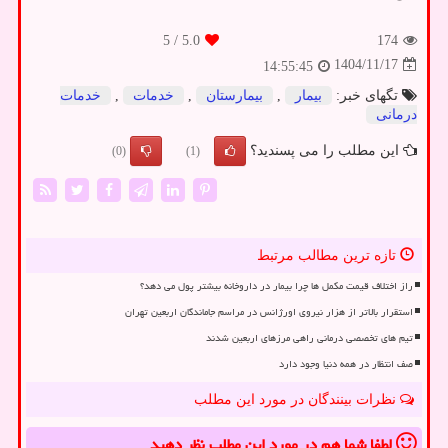
/ 5
5.0
174
1404/11/17
14:55:45
تگهای خبر:
بیمار
,
بیمارستان
,
خدمات
,
خدمات
درمانی
این مطلب را می پسندید؟
(0)
(1)
تازه ترین مطالب مرتبط
راز اختلاف قیمت مکمل ها چرا بیمار در داروخانه بیشتر پول می دهد؟
استقرار بالاتر از هزار نیروی اورژانس در مراسم جاماندگان اربعین تهران
تیم های تخصصی درمانی راهی مرزهای اربعین شدند
صف انتظار در همه دنیا وجود دارد
نظرات بینندگان در مورد این مطلب
لطفا شما هم
در مورد این مطلب
نظر دهید