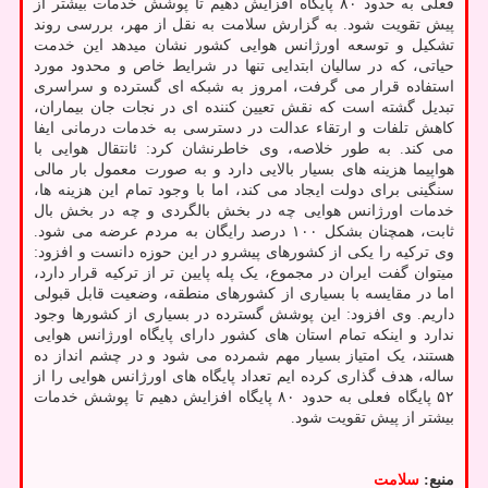
فعلی به حدود ۸۰ پایگاه افزایش دهیم تا پوشش خدمات بیشتر از
پیش تقویت شود. به گزارش سلامت به نقل از مهر، بررسی روند
تشکیل و توسعه اورژانس هوایی کشور نشان میدهد این خدمت
حیاتی، که در سالیان ابتدایی تنها در شرایط خاص و محدود مورد
استفاده قرار می گرفت، امروز به شبکه ای گسترده و سراسری
تبدیل گشته است که نقش تعیین کننده ای در نجات جان بیماران،
کاهش تلفات و ارتقاء عدالت در دسترسی به خدمات درمانی ایفا
می کند. به طور خلاصه، وی خاطرنشان کرد: ئانتقال هوایی با
هواپیما هزینه های بسیار بالایی دارد و به صورت معمول بار مالی
سنگینی برای دولت ایجاد می کند، اما با وجود تمام این هزینه ها،
خدمات اورژانس هوایی چه در بخش بالگردی و چه در بخش بال
ثابت، همچنان بشکل ۱۰۰ درصد رایگان به مردم عرضه می شود.
وی ترکیه را یکی از کشورهای پیشرو در این حوزه دانست و افزود:
میتوان گفت ایران در مجموع، یک پله پایین تر از ترکیه قرار دارد،
اما در مقایسه با بسیاری از کشورهای منطقه، وضعیت قابل قبولی
داریم. وی افزود: این پوشش گسترده در بسیاری از کشورها وجود
ندارد و اینکه تمام استان های کشور دارای پایگاه اورژانس هوایی
هستند، یک امتیاز بسیار مهم شمرده می شود و در چشم انداز ده
ساله، هدف گذاری کرده ایم تعداد پایگاه های اورژانس هوایی را از
۵۲ پایگاه فعلی به حدود ۸۰ پایگاه افزایش دهیم تا پوشش خدمات
بیشتر از پیش تقویت شود.
منبع:
سلامت