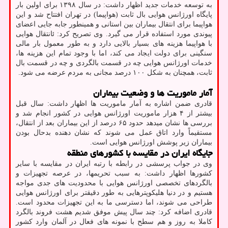
به توسعه خدمات جدید اظهار داشت: در سال ۱۳۹۸ برای اولین بار
پایگاه اورژانس هوایی بال ثابت (هواپیما) در تهران افتتاح شد و این
هواپیما برای انتقال بیماران بین استانی و همینطور جابه جایی اعضای
پیوندی مورد استفاده قرار می گیرد. وی تصریح کرد: ئانتقال هوایی
با هواپیما هزینه های بسیار بالایی دارد و به طور معمول بار مالی
سنگینی برای دولت ایجاد می کند، اما با وجود تمام این هزینه ها،
خدمات اورژانس هوایی چه در قسمت بالگردی و چه در قسمت بال
ثابت، همچنان به شکل ۱۰۰ درصد مجانی به مردم عرضه می شود.
آمار ماموریت ها و وضعیت بیماران
قادری ضمن اشاره به آمار ماموریت ها اظهار داشت: سال قبل
بیشتر از ۴ هزار ماموریت اورژانس هوایی در کشور انجام شد و
بررسی ها نشان میدهد حدود ۶۵ درصد از این بیماران بعد از انتقال،
مستقیماً وارد اتاق عمل می شوند که نشان دهنده بدحال بودن
بیماران زیر پوشش اورژانس هوایی است.
جایگاه ایران در مقایسه با کشورهای منطقه
وی در جواب پرسشی در رابطه با رتبه ایران در مقایسه با سایر
کشورها اظهار داشت: به سبب تحریمها، در عرصه تجهیزات و
بالگردهای تخصصی اورژانس هوایی با محدودیت های جدی مواجه
هستیم و در دنیا هلیکوپترهایی به طور دقیقتر برای اورژانس هوایی
طراحی می شوند، اما دسترسی ما به این تجهیزات محدود است.
قادری اضافه کرد: چند سال پیش موفق شدیم هشت فروند بالگرد
کاملا به روز و هم سطح با نمونه های فعال در آلمان وارد کشور