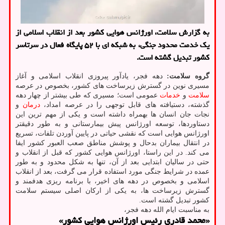
به گزارش سلامت، اورژانس هوایی کشور بعد از انقلاب اسلامی از
یک خدمت محدود جنگی، به شبکه ای با ۵۲ پایگاه فعال در سرتاسر
کشور تبدیل گشته است.
گروه سلامت:
دهه فجر، یادآور پیروزی انقلاب اسلامی و آغاز
مسیری نوین در گسترش زیرساخت های کشور، بخصوص در عرصه
سلامت
و
خدمات
عمومی است؛ مسیری که طی بیشتر از چهار دهه
گذشته، دستیافته های قابل توجهی را در عرصه امداد،
درمان
و
نجات جان انسان ها بهمراه داشته است و یکی از مهم ترین این
دستاوردها، توسعه اورژانس پیش بیمارستانی و به طور دقیقتر
اورژانس هوایی است که نقشی حیاتی در پایین آوردن تلفات، تسریع
در انتقال بیماران بدحال و پوشش مناطق صعب العبور کشور ایفا
می کند. در این راستا، اورژانس هوایی کشور که قبل از انقلاب و
حتی در سالیان ابتدایی بعد از آن، تنها به شکل محدود و به طور
عمده در شرایط جنگی مورد استفاده قرار می گرفت، بعد از انقلاب
اسلامی و بخصوص در دهه های اخیر، با برنامه ریزی هدفمند و
گسترش زیرساخت ها، به یکی از ارکان اصلی سیستم سلامت
کشور تبدیل گشته است.
به مناسبت ایام الله دهه فجر،
«محمد قادری رئیس اورژانس هوایی کشور»