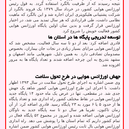
نتیجه رسیدند که از ظرفیت بالگرد استفاده گردد. به قول رئیس
اورژانس هوایی کشور، در خرداد سال ۱۳۷۹ یک فروند بالگرد از
شرکت پشتیبانی هلیکوپتری ایران اجاره شد و این بالگرد که ماهیت
نظامی داشت، طی قراردادی که هر سال تمدید می شد، در اختیار
اورژانس قرار گرفت و بدین سان اولین پایگاه اورژانس هوایی
کشور فعالیت خویش را شروع کرد.
توسعه تدریجی پایگاه ها در استان ها
قادری اضافه کرد: بعد از دو تا سه سال فعالیت، مشخص شد که
اورژانس هوایی مزایای بسیار زیادی در نجات جان بیماران، بخصوص
مصدومان تصادفی دارد. به همین دلیل، شهرهایی مانند اصفهان و
مشهد بتدریج به این چرخه اضافه شدند و تعداد پایگاه ها به مرور
افزوده شد.
جهش اورژانس هوایی در طرح تحول سلامت
وی ضمن اشاره به اجرای طرح تحول سلامت در سال ۱۳۹۳ اظهار
داشت: با اجرای این طرح اورژانس هوایی کشور شاهد یک جهش
جدی شد. در مقطعی، تنها در عرض یک ماه حدود ۱۴ پایگاه جدید
اورژانس هوایی در نقاط مختلف کشور راه اندازی شد و تعداد پایگاه
ها از حدود ۵ یا ۶ مورد به ۲۳ پایگاه رسید. قادری اضافه کرد: از آن
زمان تاکنون، تقریبا هر سال دو تا سه پایگاه جدید به ناوگان
اورژانس هوایی اضافه شده و امروز در مجموع ۵۲ پایگاه فعال در
تمام کشور داریم که تمام استان ها را پوشش می دهد. راه اندازی
اورژانس هوایی بال ثابت رئیس اورژانس هوایی کشور ضمن اشاره