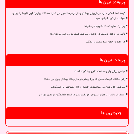
پربیننده ترین ها
گربه شما امکان دارد بیماریهای بیشتری از آن چه تصور می کنید به خانه بیاورد این کارها را برای
صیانت از خود انجام دهید
چرا رگ های دست متورم می شوند
تأثیر داروهای دیابت در کاهش سرعت گسترش برخی سرطان ها
هر اهدای خون سه شانس زندگی
پربحث ترین ها
مجلس برای یاری صنعت دارو چه کرده است
راز اختلاف قیمت مکمل ها چرا بیمار در داروخانه بیشتر پول می دهد؟
سرعت راه رفتن در سالمندی احتمال زوال شناختی را می کاهد
استقرار بالاتر از هزار نیروی اورژانس در مراسم جاماندگان اربعین تهران
جدیدترین ها