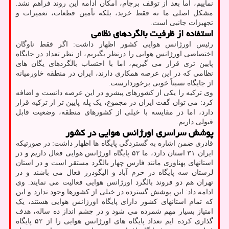
نماییم، اما بعد از توقف برجام، امکان ادامه این روند فراهم نشد.
مشکل اصلی ما نه فقط خرید، بلکه تأمین قطعات، تعمیرات و
تجهیزات جانبی است.
استفاده از ظرفیت بالگردهای نظامی
رئیس اورژانس هوایی کشور اظهار داشت: اگر فقط ناوگان
اختصاصی اورژانس هوایی را درنظر بگیریم، از نظر تعداد در جایگاه
پایین تری قرار می گیریم، اما با احتساب بالگردهای یگان های
نظامی که در این عرصه همکاری دارند، ایران در منطقه خاورمیانه
از جایگاه نسبتاً خوبی برخوردارست.
وی ترکیه را یکی از کشورهای پیشرو در این عرصه دانست و اضافه
کرد: می توان گفت ایران در مجموع، یک پله پایین تر از ترکیه قرار
دارد، اما در مقایسه با خیلی از کشورهای منطقه، وضعیت قابل
قبولی داریم.
پوشش سراسری اورژانس هوایی در کشور
قادری ضمن اشاره به گستردگی پایگاه ها اظهار داشت: در صورتیکه
ایران ۳۱ استان دارد، ما ۵۲ پایگاه اورژانس هوایی فعال داریم و در
استانهای پهناوری مانند فارس چهار بالگرد مستقر است و در استان
لرستان سه پایگاه در خرم آباد و الیگودرز فعال می باشند و در
تهران هم دو فروند بالگرد اورژانس هوایی فعالیت می نمایند. وی
ادامه داد: این پوشش گسترده در خیلی از کشورها وجود ندارد و این
که تمام استانهای کشور دارای پایگاه اورژانس هوایی هستند، یک
امتیاز بسیار مهم شمرده می شود و در چشم انداز ده ساله، هدف
گذاری کرده ایم تعداد پایگاه های اورژانس هوایی را از ۵۲ پایگاه