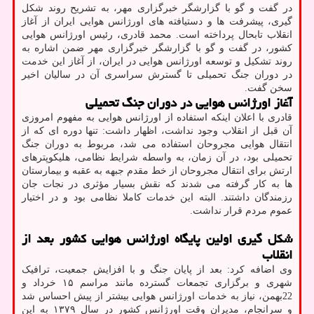
در گفت و گو با گزارشگر خبرگزاری مهر، به تشریح روند شکل
گیری، پیشرفت ها و دستیافته های اورژانس هوایی ایران از آغاز
انقلاب تابحال پرداخته است. محمد قادری، رئیس اورژانس هوایی
کشور، در گفت و گو با گزارشگر خبرگزاری مهر ضمن اشاره به
روند تشکیل و توسعه اورژانس هوایی در ایران، از آغاز این خدمت
در دوران جنگ تحمیلی تا گسترش سراسری آن در سالیان اخیر
سخن گفت.
آغاز اورژانس هوایی در دوران جنگ تحمیلی
قادری با اعلان اینکه استفاده از اورژانس هوایی به مفهوم امروزی
آن قبل از انقلاب وجود نداشت، اظهار داشت: تنها دوره ای که از
انتقال هوایی مجروحان استفاده می شد، مربوط به دوران جنگ
تحمیلی بود، در آن زمان، به واسطه شرایط نظامی، هلیکوپترهای
ارتش برای انتقال مجروحان از خط مقدم جبهه به عقبه و بیمارستان
ها به کار گرفته می شدند که نقش بسیار مؤثری در نجات جان
رزمندگان داشتند. البته این خدمات کاملا نظامی بود و در اختیار
عموم مردم قرار نداشت.
شکل گیری اولین پایگاه اورژانس هوایی کشور بعد از
انقلاب
وی اضافه کرد: بعد از پایان جنگ و با افزایش جمعیت، ترافیک
شهری و برگزاری تجمعات گسترده مانند مراسم ۱۵ خرداد و
22بهمن، نیاز به خدمات اورژانس هوایی بیشتر از پیش احساس شد
و سرانجام، مدیران وقت اورژانس کشور در سال ۱۳۷۹ به این