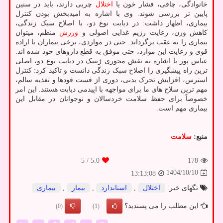
خانوادگی، چاقی، فشار خون یا
اختلال
چربی دارند، باید در سنین
پایین تر بررسی شوند. وی با اشاره به امیدبخش بودن کنترل
بیماری، اظهار داشت: در دیابت نوع دو، با اصلاح سبک زندگی،
کاهش وزن، رعایت رژیم غذایی اصولی و
ورزش
منظم، میتوان
بیماری را به عقب برگرداند. حتی در مواردی، برخی بیماران با اراده
قوی و رعایت این موارد، حتی موفق به قطع داروهای خود شده اند.
عباس پور با اشاره به نقش محوری ژنتیک در دیابت نوع دو، اصلی
ترین راه پیشگیری را اصلاح سبک زندگی دانست و تاکید کرد: کنترل
استرس، افزایش تحرک بدنی، دوری از فست فودها و تغذیه سالم،
مهم ترین سلاح های ما برای مواجهه با اپیدمی دیابت هستند. این امر
خصوصاً برای حفظ سلامت خردسالان و نوجوانان در مقابل این
بیماری مهم است.
منبع:
سلامت
/ 5
5.0
178
1404/10/10
13:13:08
تگهای خبر:
اختلال
,
استاندارد
,
بیمار
,
بیماری
این مطلب را می پسندید؟
(0)
(1)