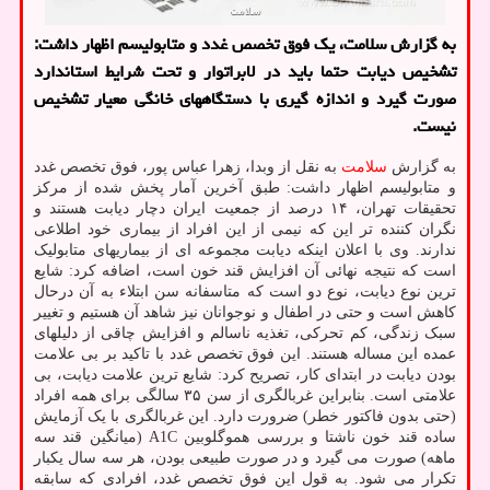
به گزارش سلامت، یک فوق تخصص غدد و متابولیسم اظهار داشت:
تشخیص دیابت حتما باید در لابراتوار و تحت شرایط استاندارد
صورت گیرد و اندازه گیری با دستگاههای خانگی معیار تشخیص
نیست.
به گزارش
سلامت
به نقل از وبدا، زهرا عباس پور، فوق تخصص غدد
و متابولیسم اظهار داشت: طبق آخرین آمار پخش شده از مرکز
تحقیقات تهران، ۱۴ درصد از جمعیت ایران دچار دیابت هستند و
نگران کننده تر این که نیمی از این افراد از بیماری خود اطلاعی
ندارند. وی با اعلان اینکه دیابت مجموعه ای از بیماریهای متابولیک
است که نتیجه نهائی آن افزایش قند خون است، اضافه کرد: شایع
ترین نوع دیابت، نوع دو است که متاسفانه سن ابتلاء به آن درحال
کاهش است و حتی در اطفال و نوجوانان نیز شاهد آن هستیم و تغییر
سبک زندگی، کم تحرکی، تغذیه ناسالم و افزایش چاقی از دلیلهای
عمده این مساله هستند. این فوق تخصص غدد با تاکید بر بی علامت
بودن دیابت در ابتدای کار، تصریح کرد: شایع ترین علامت دیابت، بی
علامتی است. بنابراین غربالگری از سن ۳۵ سالگی برای همه افراد
(حتی بدون فاکتور خطر) ضرورت دارد. این غربالگری با یک آزمایش
ساده قند خون ناشتا و بررسی هموگلوبین A1C (میانگین قند سه
ماهه) صورت می گیرد و در صورت طبیعی بودن، هر سه سال یکبار
تکرار می شود. به قول این فوق تخصص غدد، افرادی که سابقه