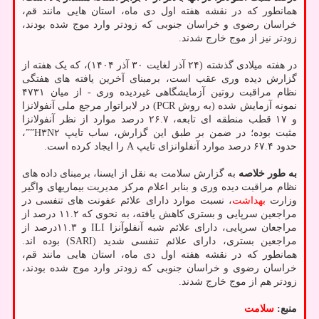
همانطور که در نقشه هفته اول دی ماه، استان هایی مانند قم،
خراسان رضوی و خراسان جنوبی که زودتر وارد موج شده بودند،
زودتر نیز از موج خارج شدند.
در هفته میلادی گذشته (۲۴ آذر لغایت ۳۰ آذر ۱۴۰۴)، که یک هفته از
گزارش دیده وری عقب است، برمبنای آخرین یافته های هفتگی
نظام مراقبت روتین آزمایشگاهی غیردیده وری - از میان ۴۷۳۱
نمونه آزمایش شده (به روش PCR) در لابراتوار مرجع ملی آنفولانزا
و ۱۷ قطب منطقه ای تابعه، ۲۶.۷ درصد موارد از نظر آنفولانزا
مثبت بوده؛ در ضمن بر طبق این گزارش، ساب تایپ H۳N۲””،
حدود ۶۷.۴ درصد موارد آنفلوانزای تایپ A را ایجاد کرده است.
به طور خلاصه
به گزارش سلامت به نقل از ایسنا، برمبنای داده های
نظام مراقبت دیده وری و بنابر اعلام مرکز مدیریت بیماریهای واگیر
وزارت
بهداشت
، نسبت موارد دارای علائم عفونت های تنفسی در
مراجعین سرپایی و بستری کاهش یافته، به نحوی که ۱۱.۲ درصد از
مراجعان سرپایی، دارای علائم شبه آنفلوآنزا ILI و ۱۱.۳درصد از
مراجعین بستری، دارای علائم تنفسی شدید (SARI) بوده اند.
همانطور که در نقشه هفته اول دی ماه، استان هایی مانند قم،
خراسان رضوی و خراسان جنوبی که زودتر وارد موج شده بودند،
زودتر هم از موج خارج شدند.
منبع:
سلامت