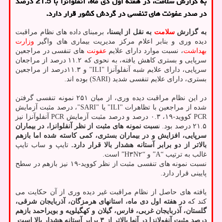
به گزارش سلامت، در هفته اول دی ماه، آنفلوآنزا با 21.5 درصد
در صدر عفونت های تنفسی در گردش کشور قرار دارد.
به گزارش
سلامت
به نقل از ایسنا،
برمبنای داده های نظام مراقبت
دیده وری و بنابر اعلام مرکز مدیریت بیماری های واگیر
وزارت
بهداشت
، نسبت موارد دارای علایم
عفونت
های تنفسی در مراجعین
سرپایی و بستری کاهش یافته، به نحوی که ۱۱.۲ درصد از مراجعان
سرپایی، دارای علایم شبه آنفلوآنزا "ILI" و ۱۱.۳درصد از مراجعین
بستری، دارای علایم تنفسی شدید (SARI) بوده اند.
در این نظام مراقبت دیده وری، از میان ۲۵۱ نمونه تنفسی گرفتن
شده از مراجعین با تظاهرات "ILI" یا "SARI"، درصد مثبت آزمایش
PCR کووید-۱۹، ۰.۳ درصد و درصد مثبت آزمایش PCR آنفلوآنزا نیز
۲۱.۵ درصد بود. ن
سبت نمونه های مثبت از نظر آنفلوانزا، در بیماران
سرپایی، افزایش و در بیماران بستری، کمی کاسته شده اما بازهم
بالاتر از دو برابر آستانه هشدار بالا قرار دارد.
تایپ و ساب تایپ
غالب به ترتیب “A” و “H۳N۲” است.
نسبت نمونه های تنفسی مثبت از نظر کووید-۱۹ نیز بازهم در سطح
پایینی قرار دارد.
یافته های حاصل از نظام مراقبت غیر دیده وری از آن حکایت می
کند که
در هفته اول دی ماه، استانهای هرمزگان، آذربایجان شرقی،
گلستان، آذربایجان غربی، فارس، گیلان و کهگیلویه و بویراحمد بازهم
درصد مثبت آنفولانزا در آنها بالاتر از ۳ برابر آستانه هشدار بالا است
.