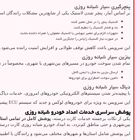
پنچرگیری سیار شبانه روزی
بر اساس آمار، پنچر شدن لاستیک یکی از شایع‌ترین مشکلات رانندگان است.
لاستیک پنچر را در محل تعمیر کنند
باد و فشار لاستیک را تنظیم کنند
تجهیزات لازم برای تعمیر تیوبلس یا لاستیک معمولی را همراه داشته باشند
در صورت نیاز لاستیک زاپاس را جایگزین کنند
این سرویس باعث کاهش توقف طولانی و افزایش امنیت راننده می‌شود.
بنزین سیار شبانه روزی
تمام شدن سوخت خودرو در مسیرهای بین‌شهری یا شهری، مخصوصاً در نی
ارسال بنزین به محل با ایمنی کامل
تامین سوخت اضطراری برای خودروها
دیاگ سیار شبانه روزی
با پیچیده‌تر شدن سیستم‌های الکترونیکی خودروهای امروزی، خدمات دیاگ 
این سرویس به ویژه برای خودروهای لوکس و جدید که سیستم
ECU
پیشر
پوشش سراسری خدمات امداد خودرو شبانه روزی
یکی از نکات برجسته خدمات کارت درسته،
پوشش کامل در تمامی استان‌ه
بین‌شهری و حتی مناطق کم‌تردد، به امداد خودرو شبانه روزی کارت درست
این پوشش شامل استان‌ها و شهرهای مختلف می‌شود و رانندگان با اطمینان 