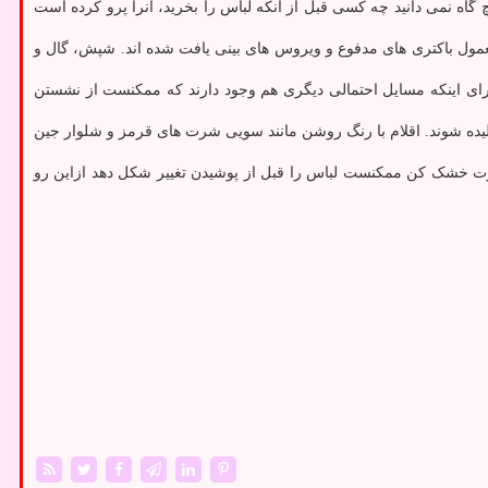
یوینگ» (Southern Living) اظهار داشت: شما هیچ گاه نمی دانید چه کسی قبل از آنکه لباس را بخرید، آنرا پرو کرده است
معمول باکتری های مدفوع و ویروس های بینی یافت شده اند. شپش، گال و
برای اینکه مسایل احتمالی دیگری هم وجود دارند که ممکنست از نشستن
ده شوند. اقلام با رنگ روشن مانند سویی شرت های قرمز و شلوار جین
ارت خشک کن ممکنست لباس را قبل از پوشیدن تغییر شکل دهد ازاین رو