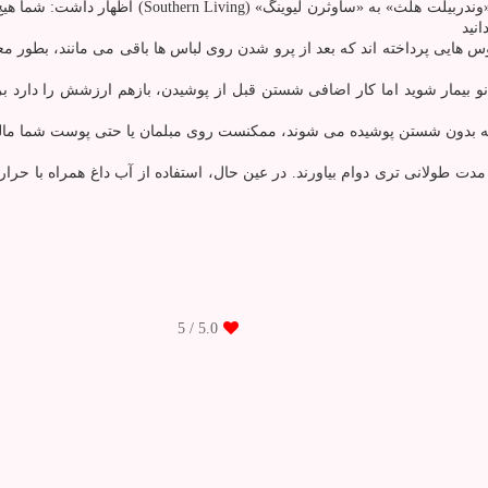
شناسی در «وندربیلت هلث» به «ساوثرن ل
نید
وس هایی پرداخته اند که بعد از پرو شدن روی لباس ها باقی می مانند، بطور 
 نو بیمار شوید اما کار اضافی شستن قبل از پوشیدن، بازهم ارزشش را دارد 
که بدون شستن پوشیده می شوند، ممکنست روی مبلمان یا حتی پوست شما مالی
ت طولانی تری دوام بیاورند. در عین حال، استفاده از آب داغ همراه با حر
/ 5
5.0