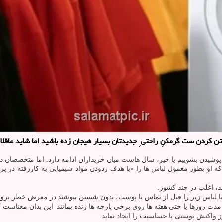
ردن ست گرمکنِ راحتی ِ جدیدتان بسیار هیجان زده باشید اما شاید عاقلانه 
ز پوشیدن بشوییم یا خیر، سال هاست میان خریداران ادامه دارد. اما متخصصان د
او بطور معمول لباس ها را «با هدف زدودن مواد شیمیایی به کاررفته در پرو
، اغلب در چند کشور.
یا لباس زیر را قبل از تماس با پوست، بدون شستن بپوشند در معرض خطر بروز
س ها می توانند به مدت روزها یا حتی هفته ها روی برخی پارچه ها زنده بمانند. این بد
 واکنش پوستی یا حساسیت را ایجاد نماید.