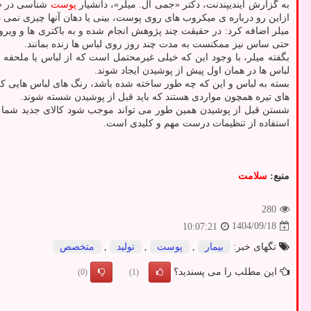
به گزارش ایندیپندنت، دکتر «جمی ال. میلر»، دانشیار
پوست
ازاین رو درباره ی میکروب های روی پوست، بینی یا دهان آنها چیزی نمی دا
میلر اضافه کرد: در حقیقت چند پژوهش انجام شده و به باکتری ها و ویر
حتی ساس نیز ممکنست به مدت چند روز روی لباس ها زنده بمانند.
بگفته میلر، با وجود این که خیلی غیرمحتمل است که از لباس یا ملحفه
لباس ها در همان اول پیش از پوشیدن ایجاد شوند.
بسته به لباس و این که چه طور ساخته شده باشد، رنگ های لباس هایی 
های تیره همچون مواردی هستند که باید قبل از پوشیدن شسته شوند.
شستن قبل از پوشیدن همین طور می تواند موجب شود کالای جدید شما مد
استفاده از تنظیمات درست مهم و کلیدی است.
منبع:
سلامت
280
1404/09/18
10:07:21
تگهای خبر:
بیمار
,
پوست
,
تولید
,
متخصص
این مطلب را می پسندید؟
(0)
(1)