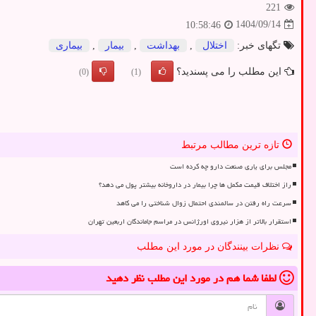
221
1404/09/14
10:58:46
تگهای خبر:
اختلال
,
بهداشت
,
بیمار
,
بیماری
این مطلب را می پسندید؟
(0)
(1)
تازه ترین مطالب مرتبط
مجلس برای یاری صنعت دارو چه کرده است
راز اختلاف قیمت مکمل ها چرا بیمار در داروخانه بیشتر پول می دهد؟
سرعت راه رفتن در سالمندی احتمال زوال شناختی را می کاهد
استقرار بالاتر از هزار نیروی اورژانس در مراسم جاماندگان اربعین تهران
نظرات بینندگان در مورد این مطلب
لطفا شما هم
در مورد این مطلب
نظر دهید