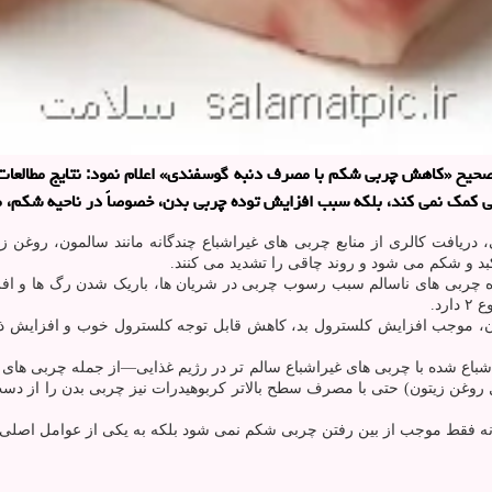
کمک نمی کند، بلکه سبب افزایش توده چربی بدن، خصوصاً در ناحیه شکم، 
ی، دریافت کالری از منابع چربی های غیراشباع چندگانه مانند سالمون، روغن
د و شکم می شود و روند چاقی را تشدید می کنند.
ه چربی های ناسالم سبب رسوب چربی در شریان ها، باریک شدن رگ ها و اف
رد.
ن، موجب افزایش کلسترول بد، کاهش قابل توجه کلسترول خوب و افزایش ذخ
اشباع شده با چربی های غیراشباع سالم تر در رژیم غذایی—از جمله چربی ه
 روغن زیتون) حتی با مصرف سطح بالاتر کربوهیدرات نیز چربی بدن را از دست
ه نه فقط موجب از بین رفتن چربی شکم نمی شود بلکه به یکی از عوامل اصلی 