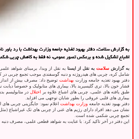
اشباع تشکیل شده و برعکس تصور عمومی، نه فقط به کاهش چربی شکمی 
به گزارش
سلامت
به نقل از ایسنا
به نقل از وبدا، برمبنای شواهد علم
شامل کره، چربی های هیدروژنه و دنبه گوسفندی موجب تجمع چربی در کب
دفتر بهبود تغذیه جامعه وزارت
بهداشت
توضیح داد: مصرف بیش از انداز
فشار خون بالا، تری گلیسیرید بالا، بیماری های متابولیک و خصوصاً دیابت نوع ۲ دا
طبق یافته های علمی، چربی های اشباع علاوه بر
اختلال
در متابولیسم بد
بیماری های قلبی عروقی را بطور شایان توجهی می افزاید.
دفتر بهبود تغذیه جامعه
وزارت بهداشت
اعلام نمود: جایگزینی چربی های 
نشان می دهد افراد دارای رژیم های غنی از چربی های تک غیراشباع (مثل
تجمع چربی شکمی شده است.
این دفتر در آخر تاکید کرد: با عنایت به شواهد قطعی علمی، مصرف دنب