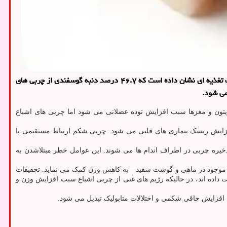
به گزارش سلامت، دفتر بهبود تغذیه جامعه وزارت بهداشت با رد باور ناصحیح «کاهش چربی شکم با مصرف دنبه گوسفندی» اعلام نمود: نتایج مطالعات تغذیه ای نشان داده است که ۴۶.۷ درصد دنبه گوسفندی از چربی های
می شود.
 زیتون و مغزها سبب افزایش توده عضلانی می شود اما چربی های اشباع
زایش ریسک بیماری های قلبی می شود. چربی شکم ارتباط مستقیمی با
یره چربی در اطراف اندام ها می شوند. این عوامل خطر مبتلاشدن به
ای موجود در ماهی و گوشت سفید—به کاهش وزن کمک می نماید. تحقیقات
 داده اند، در حالیکه رژیم های غنی از چربی اشباع سبب افزایش وزن و
افزایش چاقی شکمی و اختلالات متابولیک تبدیل می شود.