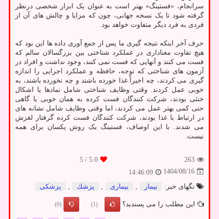
سرانجام، «فستینگ» بهتر است به عنوان یک ابزار شخصی درنظر
گرفته شود تا یک نسخه جهانی، چون که مزایا و چالش های آن از
فردی به فرد دیگر متفاوت خواهد بود.
حرف آخر اینکه نتیجه گیری ما پس از جمع آوری داده ها این بود که
هیچ تفاوت معناداری در عملکرد شناختی بین بزرگسالان سالم که
فست می کنند و آنهایی که فست نمی کنند، وجود نداشت و افراد در
آزمون های شناختی که توجه، حافظه و عملکرد اجرایی را اندازه
گیری می کردند، چه اخیراً غذا خورده باشند و چه نخورده باشند، به
خوبی عمل کردند. وقتی وظایف شناختی شامل نمادها یا اشکال
خنثی بودند، شرکت کنندگان فست کرده به همان خوبی یا گاهی
حتی کمی بهتر عمل می کردند، اما وقتی وظایف شامل نشانه های
در ارتباط با غذا بودند، شرکت کنندگان فست کرده گرفتار لغزش
می شدند. با این اوصاف، فستینگ یک روش یکسان برای همه
نیست.
/ 5
5.0
263
1404/08/16
14:46:09
تگهای خبر:
بیمار
,
بیماری
,
پزشك
,
پزشكی
این مطلب را می پسندید؟
(0)
(1)