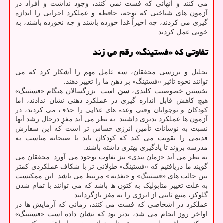
می کنند و آنهائی که فست نمی کنند، وجود نداشت و افراد در
آزمون های شناختی که توجه، حافظه و عملکرد اجرایی را اندازه
گیری می کردند، چه اخیراً غذا خورده باشند و چه نخورده باشند، به
خوبی عمل کردند.
تفاوتی که «فستینگ» رقم می زند
تحلیل و بررسی محققان، سه عامل مهم را آشکار کرد که می
توانند نحوه تاثیر «فستینگ» بر ذهن ما را تغییر دهند.
نخستین خصوصیت کلیدی،
سن
است. بزرگسالان هنگام «فستینگ»
هیچ کاهش قابل اندازه گیری در عملکرد ذهنی نشان ندادند، اما
کودکان و نوجوانان وقتی وعده های غذایی را حذف می کردند، در
آزمون ها عملکرد بدتری داشتند. به نظر می آید مغزِ درحال رشد آنها
نسبت به نوسانات تأمین انرژی حساس تر است که این سفارش
قدیمی را تقویت می کند که کودکان باید با صبحانه مناسب به
مدرسه بروند تا یادگیری بهتری داشته باشند.
به نظر می آید «زمان بندی» نیز تفاوت بوجود می آورد. محققان می
گویند ما دریافتیم که «فستینگ» طولانی تر با شکاف عملکردی کمتر
بین حالت های «فستینگ» و «تغذیه » مرتبط می باشد. این ممکنست
به علت تغییر متابولیک به کتون ها باشد که می توانند با تمام شدن
گلوکز، منبع ثابتی از انرژی را به مغز بازگردانند.
عملکرد در اشخاصی که فست می کنند، زمانی که آزمایش ها در
اواخر روز انجام می شد، بدتر بود که نشان داده است «فستینگ»