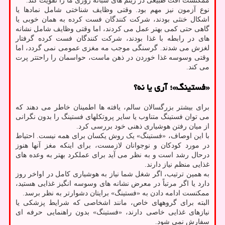
ممکنست افت طبیعی در ریتم های شبانه روزی ما را تقویت کند.
نوع آزمون نیز مهم بود. وقتی وظایف شناختی شامل نمادها یا
اشکال خنثی بودند، شرکت کنندگان فست کرده به همان خوبی یا
گاهی حتی کمی بهتر عمل می کردند، اما وقتی وظایف شامل نشانه
های در رابطه با غذا بودند، شرکت کنندگان فست کرده گرفتار
لغزش می شدند. گرسنگی موجب مه مغزی عمومی نمی گردد، اما
وقتی وسوسه غذا خوردن در ذهن ماست، حواسمان را راحتتر پرت
می کند.
«فستینگ»؛ آری یا نه؟
برای بیشتر بزرگسالان سالم، یافته ها اطمینان خاطر می دهند که
می توان فستینگ متناوب یا سایر پروتکلهای فستینگ را بدون نگرانی
از میان رفتن هوشیاری ذهنی خود بررسی کرد.
با این اوصاف، «فستینگ» یک روش یکسان برای همه نیست. احتیاط
در مورد کودکان و نوجوانان لازمست، برای اینکه مغز آنها هنوز
درحال رشد است و به نظر می آید برای عملکرد بهتر به وعده های
غذایی منظم نیاز دارند.
به همین ترتیب، اگر شغل شما نیاز به هوشیاری کامل در اواخر روز
دارد یا اگر مرتباً در معرض نشانه های وسوسه انگیز غذایی هستید،
ممکنست ادامه دادن به «فستینگ» برایتان دشوارتر به نظر برسد.
البته برای گروههای خاص، مانند اشخاصی که شرایط پزشکی یا
نیازهای غذایی خاصی دارند، «فستینگ» بدون راهنمایی حرفه ای
سفارش نمی شود.