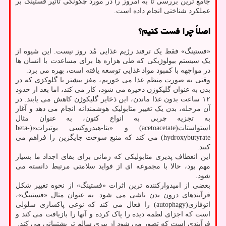
جامع ترین بررسی تا به امروز را در مورد چگونگی تاثیر فستینگ بر
عملکرد شناختی انجام داده است.
اصلاً چرا فست کنیم؟
«فستینگ» فقط یک ترفند رژیم غذایی مُد روز نیست. این شیوه از
یک سیستم بیولوژیکی که طی هزاره ها برای مساعدت با انسان ها
در مواجهه با کمبود مواد غذایی توسعه یافته است، بهره می برد.
وقتی به صورت منظم غذا می خوریم، مغز بیشتر با گلوکزی که در
بدن به عنوان گلیکوژن ذخیره می شود، کار می کند، اما بعد از حدود
۱۲ ساعت بدون غذا ماندن، این ذخایر گلیکوژن کاهش می یابند. در
آن مرحله، بدن یک تغییر متابولیک هوشمندانه انجام می دهد و آغاز
به تجزیه چربی به انواع کتون، به عنوان مثال
استواستات(acetoacetate) و «بتا-هیدروکسی بوتیرات»(beta-
hydroxybutyrate) می کند که منبع سوخت جایگزین را فراهم می
کنند.
این انعطاف پذیری متابولیکی که زمانی برای بقای اجداد ما بسیار
مهم بود، حالا با مجموعه ای از فواید سلامتی مرتبط دانسته می
شود.
بعضی از امیدوارکننده ترین اثرات «فستینگ» از نحوه تغییر شکل
فرآیندهای درون بدن ناشی می شود. به عنوان مثال «فستینگ»،
اتوفاژی(autophagy) را فعال می کند که نوعی پاکسازی سلولی
است که اجزای لطمه دیده را پاک کرده و آنها را بازیافت می کند و
فرآیندی است که تصور می شود از پیری سالم تر پشتیبانی می کند.