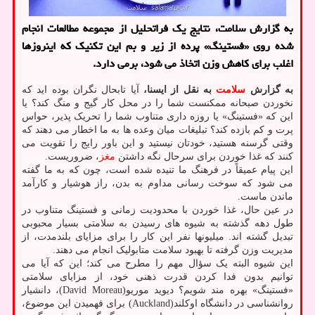
به گزارش سلامت، نتایج یک فراتحلیل از مجموعه مطالعات انجام
شده روی «فستینگ» پرده از زیر و بم این تکنیک که اینروزها
اغلب برای کاهش وزن اتخاذ می شود، برمی دارد.
به گزارش
سلامت
به نقل از ایسنا،
آیا تابحال نگران بوده اید که
نخوردن صبحانه ممکنست شما را در محل کار گیج و منگ کند؟ یا
این که «فستینگ» یا روزه داری متناوب شما را تحریک پذیر، حواس
پرت و کم بازده کند؟ تبلیغات میان وعده ها به ما اخطار می دهند که
وقتی گرسنه هستید، خودتان نیستید و این باور رایج را تقویت می
کنند که غذا خوردن برای سرحال نگه داشتن
مغز
، ضروریست.
این پیام عمیقاً در فرهنگ ما تنیده شده است، چون که به ما گفته
می شود که سوخت رسانی مداوم به بدن، راز هوشیار و کارآمد
ماندن ماست.
در عین حال، غذا خوردن با محدودیت زمانی و فستینگ متناوب در
طول دهه گذشته به شیوه های رسیدن به سلامتی بسیار محبوبی
تبدیل گشته اند. میلیونها نفر این کار را برای مزایای بلندمدت، از
مدیریت وزن گرفته تا بهبود سلامت متابولیک انجام می دهند.
این شیوه البته یک سؤال مهم را مطرح می کند؛ این که آیا می
توانیم بدون فدا کردن قدرت ذهنی خود، از مزایای سلامتی
«فستینگ» بهره مند شویم؟ دیوید موریو(David Moreau)، دانشیار
روانشناسی در دانشگاه اوکلند(Auckland) برای فهمیدن این موضوع،