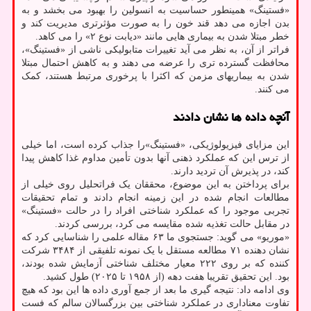
«فستینگ» همینطور حساسیت به انسولین را بهبود می بخشد و به
بدن اجازه می دهد قند خون را به صورت مؤثرتری مدیریت کند و
خطر مبتلا شدن به بیماری هایی مانند «دیابت نوع ۲» را می کاهد.
فراتر از آن، به نظر می آید تغییرات متابولیکی ناشی از «فستینگ»،
محافظت گسترده تری را عرضه می دهند و به کاهش احتمال مبتلا
شدن به بیماریهای مزمن که اکثرا با پرخوری مرتبط هستند، کمک
می کنند.
آنچه داده ها نشان دادند
این مزایای فیزیولوژیکی، «فستینگ»را جذاب کرده است، اما خیلی
از ترس این که عملکرد ذهنی آنها بدون تأمین مداوم غذا کاهش پیدا
کند، در پذیرش آن تردید دارند.
برای پرداختن به این موضوع، محققان یک فراتحلیل روی خیلی از
مطالعات انجام شده در این زمینه انجام دادند و تمام تحقیقات
تجربی موجود را که عملکرد شناختی افراد را در حالت «فستینگ»
در مقابل حالت تغذیه شده مقایسه می کرد، بررسی کردند.
«موریو» می گوید: جستجوی ما ۶۳ مقاله علمی را شناسایی کرد که
نشان دهنده ۷۱ مطالعه مستقل با یک نمونه تلفیقی از ۳۴۸۴ شرکت
کننده که بر روی ۲۲۲ معیار مختلف شناختی آزمایش شده بودند،
بود. این تحقیق تقریبا هفت دهه (از ۱۹۵۸ تا ۲۰۲۵) طول کشید.
وی ادامه داد: نتیجه گیری ما بعد از جمع آوری داده ها این بود که هیچ
تفاوت معناداری در عملکرد شناختی بین بزرگسالان سالم که فست