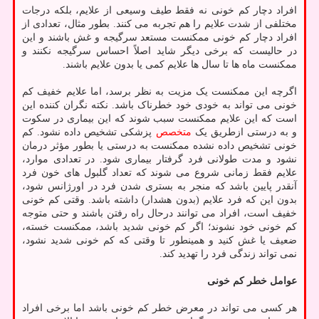
افراد دچار کم خونی نه فقط طیف وسیعی از علایم، بلکه درجات
مختلفی از شدت علایم را هم تجربه می کنند. بطور مثال، تعدادی از
افراد دچار کم خونی ممکنست مستعد سرگیجه و غش باشند و این
در حالیست که برخی دیگر شاید اصلاً احساس سرگیجه نکنند و
ممکنست ماه ها تا سال ها علایم کمی یا بدون علایم باشند.
اگرچه این ممکنست یک مزیت به نظر برسد، اما علایم خفیف کم
خونی می تواند به خودی خود خطرناک باشد. نکته نگران کننده این
است که این علایم ممکنست سبب شوند که این بیماری در سکوت
و به درستی ازطریق یک
متخصص
پزشکی تشخیص داده نشود. کم
خونی تشخیص داده نشده ممکنست به درستی یا بطور مؤثر درمان
نشود و مدت طولانی فرد گرفتار بیماری شود. در تعدادی موارد،
علایم فقط زمانی شروع می شوند که تعداد گلبول های خون فرد
آنقدر پایین باشد که منجر به بستری شدن فرد در اورژانس شود،
بدون این که فرد علایم (بدون هشدار) داشته باشد. وقتی کم خونی
خفیف است، افراد می توانند درحال راه رفتن باشند و حتی متوجه
کم خونی خود نشوند؛ اگر کم خونی شدید باشد، ممکنست خسته،
ضعیف یا غش کنید و همینطور تا وقتی که کم خونی شدید نشود،
نمی تواند زندگی فرد را تهدید کند.
عوامل خطر کم خونی
هر کسی می تواند در معرض خطر کم خونی باشد اما برخی افراد