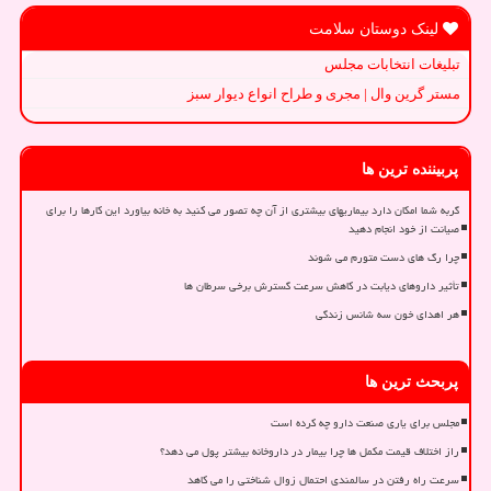
لینک دوستان سلامت
تبلیغات انتخابات مجلس
مستر گرین وال | مجری و طراح انواع دیوار سبز
پربیننده ترین ها
گربه شما امکان دارد بیماریهای بیشتری از آن چه تصور می کنید به خانه بیاورد این کارها را برای
صیانت از خود انجام دهید
چرا رگ های دست متورم می شوند
تأثیر داروهای دیابت در کاهش سرعت گسترش برخی سرطان ها
هر اهدای خون سه شانس زندگی
پربحث ترین ها
مجلس برای یاری صنعت دارو چه کرده است
راز اختلاف قیمت مکمل ها چرا بیمار در داروخانه بیشتر پول می دهد؟
سرعت راه رفتن در سالمندی احتمال زوال شناختی را می کاهد