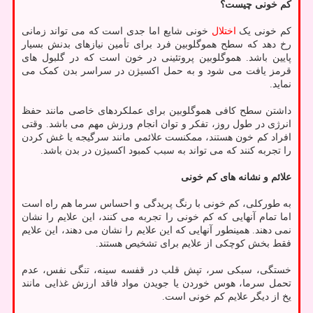
کم خونی چیست؟
کم خونی یک
اختلال
خونی شایع اما جدی است که می تواند زمانی
رخ دهد که سطح هموگلوبین فرد برای تأمین نیازهای بدنش بسیار
پایین باشد. هموگلوبین پروتئینی در خون است که در گلبول های
قرمز یافت می شود و به حمل اکسیژن در سراسر بدن کمک می
نماید.
داشتن سطح کافی هموگلوبین برای عملکردهای خاصی مانند حفظ
انرژی در طول روز، تفکر و توان انجام ورزش مهم می باشد. وقتی
افراد کم خون هستند، ممکنست علائمی مانند سرگیجه یا غش کردن
را تجربه کنند که می تواند به سبب کمبود اکسیژن در بدن باشد.
علائم و نشانه های کم خونی
به طورکلی، کم خونی با رنگ پریدگی و احساس سرما هم راه است
اما تمام آنهایی که کم خونی را تجربه می کنند، این علایم را نشان
نمی دهند. همینطور آنهایی که این علایم را نشان می دهند، این علایم
فقط بخش کوچکی از علایم برای تشخیص هستند.
خستگی، سبکی سر، تپش قلب در قفسه سینه، تنگی نفس، عدم
تحمل سرما، هوس خوردن یا جویدن مواد فاقد ارزش غذایی مانند
یخ از دیگر علایم کم خونی است.