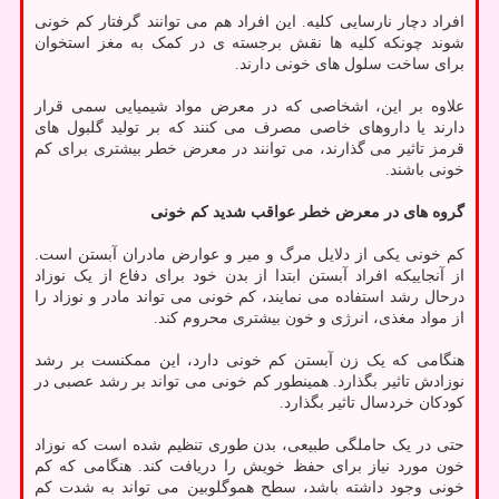
افراد دچار نارسایی کلیه. این افراد هم می توانند گرفتار کم خونی
شوند چونکه کلیه ها نقش برجسته ی در کمک به مغز استخوان
برای ساخت سلول های خونی دارند.
علاوه بر این، اشخاصی که در معرض مواد شیمیایی سمی قرار
دارند یا داروهای خاصی مصرف می کنند که بر تولید گلبول های
قرمز تاثیر می گذارند، می توانند در معرض خطر بیشتری برای کم
خونی باشند.
گروه های در معرض خطر عواقب شدید کم خونی
کم خونی یکی از دلایل مرگ و میر و عوارض مادران آبستن است.
از آنجاییکه افراد آبستن ابتدا از بدن خود برای دفاع از یک نوزاد
درحال رشد استفاده می نمایند، کم خونی می تواند مادر و نوزاد را
از مواد مغذی، انرژی و خون بیشتری محروم کند.
هنگامی که یک زن آبستن کم خونی دارد، این ممکنست بر رشد
نوزادش تاثیر بگذارد. همینطور کم خونی می تواند بر رشد عصبی در
کودکان خردسال تاثیر بگذارد.
حتی در یک حاملگی طبیعی، بدن طوری تنظیم شده است که نوزاد
خون مورد نیاز برای حفظ خویش را دریافت کند. هنگامی که کم
خونی وجود داشته باشد، سطح هموگلوبین می تواند به شدت کم