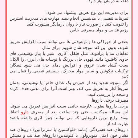
دهد، به درمان نیاز دارد.
برای مدیریت این نوع تعریق، پیشنهاد می شود:
تمرینات تنفسی یا مدیتیشن انجام دهید مهارت های مدیریت استرس
را تقویت کنید در صورت نیاز با روان درمانگر مشورت کنید
رژیم غذایی و مواد مصرفی خاص
بعضی از خوراکی ها و نوشیدنی ها می توانند سبب افزایش تعریق
شوند، بدون این که متوجه شان شویم. برای مثال:
غذاهای تند یا پرادویه: مثل فلفل، کاری، سیر یا پیاز نوشیدنی های
حاوی کافئین: مانند قهوه، چای پررنگ یا نوشابه های انرژی زا الکل:
سبب گشاد شدن عروق و افزایش دمای بدن می شود سیگار:
ترکیبات نیکوتین و سایر مواد محرک، سیستم عصبی را فعال می
کنند
اگر متوجه شدید بعد از خوردن یک غذای خاص یا نوشیدنی، بدنتان
سریعاً آغاز به تعریق می کند، بهتر است آنرا برای مدتی حذف کرده
و نتیجه را بررسی کنید.
مصرف برخی داروها
برخی داروها بعنوان عارضه جانبی سبب افزایش تعریق می شوند.
این مساله ممکنست حتی چند ساعت بعد از مصرف
دارو
اتفاق
بیفتد. رایج ترین داروهایی که می توانند چنین اثری داشته باشند
عبارت اند از:
داروهای ضدافسردگی (مانند فلوکستین یا سرترالین) داروهای ضد
فشار خون (مثل متوپرولول یا کلونیدین) داروهای ضد تب و مسکن