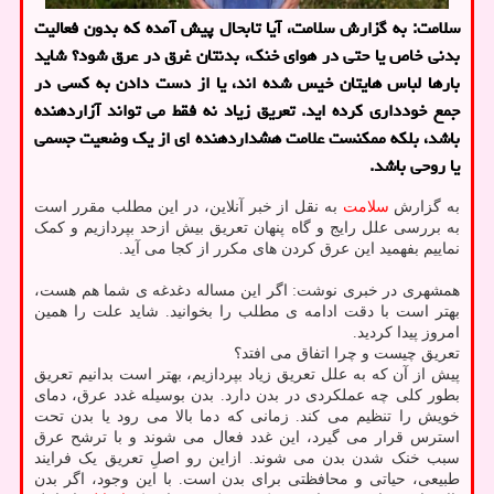
سلامت: به گزارش سلامت، آیا تابحال پیش آمده که بدون فعالیت
بدنی خاص یا حتی در هوای خنک، بدنتان غرق در عرق شود؟ شاید
بارها لباس هایتان خیس شده اند، یا از دست دادن به کسی در
جمع خودداری کرده اید. تعریق زیاد نه فقط می تواند آزاردهنده
باشد، بلکه ممکنست علامت هشداردهنده ای از یک وضعیت جسمی
یا روحی باشد.
به گزارش
سلامت
به نقل از خبر آنلاین، در این مطلب مقرر است
به بررسی علل رایج و گاه پنهان تعریق بیش ازحد بپردازیم و کمک
نماییم بفهمید این عرق کردن های مکرر از کجا می آید.
همشهری در خبری نوشت: اگر این مساله دغدغه ی شما هم هست،
بهتر است با دقت ادامه ی مطلب را بخوانید. شاید علت را همین
امروز پیدا کردید.
تعریق چیست و چرا اتفاق می افتد؟
پیش از آن که به علل تعریق زیاد بپردازیم، بهتر است بدانیم تعریق
بطور کلی چه عملکردی در بدن دارد. بدن بوسیله غدد عرق، دمای
خویش را تنظیم می کند. زمانی که دما بالا می رود یا بدن تحت
استرس قرار می گیرد، این غدد فعال می شوند و با ترشح عرق
سبب خنک شدن بدن می شوند. ازاین رو اصلِ تعریق یک فرایند
طبیعی، حیاتی و محافظتی برای بدن است. با این وجود، اگر بدن