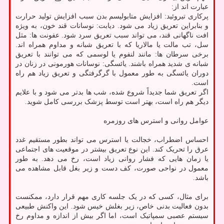
عبارت اند از:
پرکاری تیروئید: افزایش متابولیسم بدن سبب افزایش تولید حرارت
و بنابراین تعریق زیاد می شود. دیابت: نوسانات قند خون، به ویژه
افت ناگهانی قند، می تواند سبب تعریق سرد شود. عفونت ها: مثل
سل، تب مالت یا مالاریا که با تعریق شبانه و مداوم همراه اند.
برخی سرطان ها: مانند لنفوم یا لوسمی که می توانند با تعریق
شبانه ی شدید همراه باشند. یائسگی: نوسانات هورمونی در زنان در
دوران یائسگی به طور معمول با گرگرفتگی و تعریق زیاد هم راه
است.
اگر تعریق شما جدیداً شروع شده، شب ها بدتر می شود و با علایم
دیگر هم راه است، بهتر است توسط پزشک بررسی کامل شوید.
عوامل روانی و استرس های روزمره
احساس اضطراب، خجالت یا استرس می تواند بطور مستقیم غدد
عرق را تحریک کند. این نوع تعریق بیشتر در موقعیت های اجتماعی
یا زمان هایی که فشار روانی زیاد است، رخ می دهد. به طور
معمول در نواحی صورت، کف دست و زیر بغل قابل مشاهده می
باشد.
برای مثال، کسی که در یک جلسه کاری مهم قرار دارد، ممکنست
بدون فعالیت بدنی خاص، زیر بغلش خیس شود. این واکنش طبیعی
سیستم عصبی سمپاتیک است، اما اگر بیش از اندازه و مداوم رخ