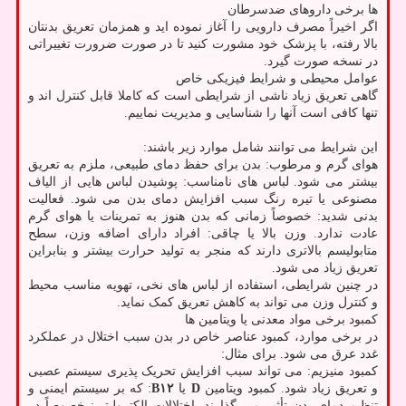
ها برخی داروهای ضدسرطان
اگر اخیراً مصرف دارویی را آغاز نموده اید و همزمان تعریق بدنتان
بالا رفته، با پزشک خود مشورت کنید تا در صورت ضرورت تغییراتی
در نسخه صورت گیرد.
عوامل محیطی و شرایط فیزیکی خاص
گاهی تعریق زیاد ناشی از شرایطی است که کاملا قابل کنترل اند و
تنها کافی است آنها را شناسایی و مدیریت نماییم.
این شرایط می توانند شامل موارد زیر باشند:
هوای گرم و مرطوب: بدن برای حفظ دمای طبیعی، ملزم به تعریق
بیشتر می شود. لباس های نامناسب: پوشیدن لباس هایی از الیاف
مصنوعی یا تیره رنگ سبب افزایش دمای بدن می شود. فعالیت
بدنی شدید: خصوصاً زمانی که بدن هنوز به تمرینات یا هوای گرم
عادت ندارد. وزن بالا یا چاقی: افراد دارای اضافه وزن، سطح
متابولیسم بالاتری دارند که منجر به تولید حرارت بیشتر و بنابراین
تعریق زیاد می شود.
در چنین شرایطی، استفاده از لباس های نخی، تهویه مناسب محیط
و کنترل وزن می تواند به کاهش تعریق کمک نماید.
کمبود برخی مواد معدنی یا ویتامین ها
در برخی موارد، کمبود عناصر خاص در بدن سبب اختلال در عملکرد
غدد عرق می شود. برای مثال:
کمبود منیزیم: می تواند سبب افزایش تحریک پذیری سیستم عصبی
و تعریق زیاد شود. کمبود ویتامین
D
یا
B۱۲
: که بر سیستم ایمنی و
تنظیم دمای بدن تأثیر می گذارند. اختلالات الکترولیتی: خصوصاً در