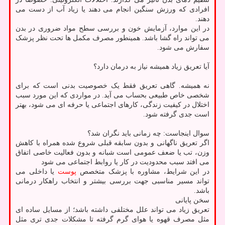
افرادی که ورزش سنگین انجام می دهند یا زیاد آب از دست می
دهند.
در این موارد، آزمایش خون و بررسی سطح مواد ضروری در بدن
می تواند راه گشا باشد. همینطور مصرف مکمل ها تحت نظر پزشک
سفارش می شود.
آیا تعریق زیاد همیشه نیاز به درمان دارد؟
نه همیشه. گاهی تعریق فقط یک خصوصیت بدنی است که برای
شخصی خاص طبیعی بحساب می آید. در مواردی که این مورد سبب
اختلال در کیفیت زندگی، کارهای اجتماعی یا حرفه ای می شود، بهتر
است جدی گرفته شود.
سوال اینجاست: چه زمانی باید نگران شد؟
اگر تعریق ناگهانی و بدون سابقه قبلی شروع شده همراه با کاهش
وزن، تب یا ضعف عمومی است شبانه و بدون فعالیت خاصی اتفاق
می افتد سبب محدودیت در کار یا روابط اجتماعی می شود
در این شرایط، مشاوره با پزشک متخصص
پوست
یا داخلی می
تواند مسیر مناسبی جهت بررسی بیشتر و انتخاب راهکار درمانی
باشد.
سخن پایانی
تعریق زیاد می تواند علل مختلفی داشته باشد؛ از مسایل ساده ای
مثل مصرف قهوه یا هوای گرم گرفته تا مشکلات جدی تری مثل