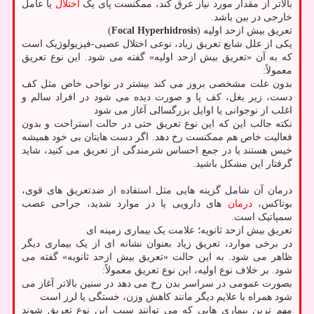
بالاتر از مقدار مورد نیاز عرق کند، ممکنست پای یک
اختلال
یا عامل
خارجی در بین باشد.
تعریق بیش ازحد اولیه (
Focal Hyperhidrosis
)
یکی از علل شایع تعریق زیاد، نوعی اختلال عصبی-فیزیولوژیک است
که به آن «تعریق بیش ازحد اولیه» گفته می شود. این نوع تعریق
معمولاً:
بدون علت مشخصی بروز می کند بیشتر در نواحی خاص مثل کف
دست، زیر بغل، کف پا و صورت دیده می شود در افراد سالم و
اغلب از نوجوانی یا اوایل بزرگسالی آغاز می شود
نکته جالب این که این نوع تعریق حتی در حالت استراحت و بدون
فعالیت خاص هم ممکنست رخ دهد. اگر دست هایتان بی خود همیشه
خیس هستند یا در جمع احساس شرمندگی از تعریق می کنید، شاید
گرفتار این مشکل باشید.
درمان آن شامل گزینه هایی مثل استفاده از ضدتعریق های قوی،
بوتاکس،
درمان
های دارویی یا در موارد شدید، جراحی عصب
سمپاتیک است.
تعریق بیش ازحد ثانویه؛ علامت یک بیماری زمینه ای
در برخی موارد، تعریق زیاد بعنوان نشانه ای از یک بیماری دیگر
ظاهر می شود. به این حالت «تعریق بیش ازحد ثانویه» گفته می
شود. بر خلاف نوع اولیه، این نوع تعریق معمولاً:
بصورت عمومی در سراسر بدن رخ می دهد در سنین بالاتر آغاز می
شود همراه با علایم دیگر مانند کاهش وزن، خستگی یا لرز است
مهم ترین بیماری هایی که می توانند سبب این نوع تعریق شوند