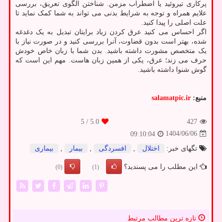
پرکاری تیروئید یا اضطراب مزمن. شناختن الگوی تعریق، بررسی
علایم همراه و توجه به شرایط بدنی می تواند به شما کمک نماید تا
علت اصلی را پیدا کنید.
اگر احساس می کنید عرق کردن زیاد برایتان تبدیل به یک دغدغه
شده، بهتر است بدون قضاوت، آنرا بررسی کنید و در صورت نیاز با
یک متخصص مشورت داشته باشید. بدن شما با زبان خاص خودش
حرف می زند؛ عرق، یکی از همین زبان هاست. مهم این است که
گوش شنوا داشته باشید.
منبع:
salamatpic.ir
/ 5
5.0
427
1404/06/06
09:10:04
تگهای خبر:
اختلال
,
افسردگی
,
بیمار
,
بیماری
این مطلب را می پسندید؟
(0)
(1)
تازه ترین مطالب مرتبط