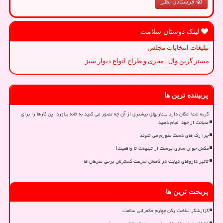
فرستادن نظر
لینک دوستان سلامت
تبلیغات انتخابات مجلس
مستر گرین وال | مجری و طراح انواع دیوار سبز
پربیننده ترین ها
گربه شما امکان دارد بیماریهای بیشتری از آن چه تصور می کنید به خانه بیاورد این کارها را برای
صیانت از خود انجام دهید
چرا رگ های دست متورم می شوند
مکمل جوان سازی پوست از تبلیغات تا واقعیت!
تأثیر داروهای دیابت در کاهش سرعت گسترش برخی سرطان ها
پربحث ترین ها
گزارشگر سلامت رکن چهارم حکمرانی سلامت