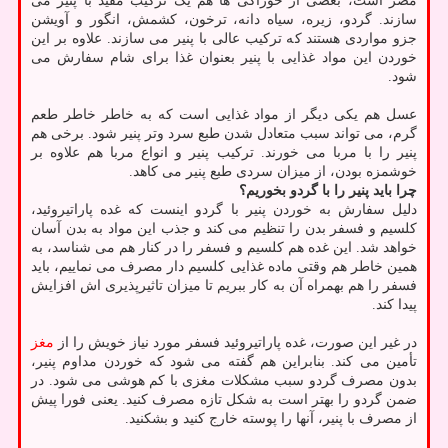
مضر است، بعضی از خوراکی ها هم یک ترکیب مفید با پنیر می
سازند. گردو، زیره، سیاه دانه، ترخون، کشمش، انگور و آویشن
جزو مواردی هستند که ترکیب عالی با پنیر می سازند. علاوه بر این
خوردن این مواد غذایی با پنیر بعنوان غذا برای شام سفارش می
شود.
عسل هم یکی دیگر از مواد غذایی است که به خاطر خاطر طعم
گرم، می تواند سبب متعادل شدن طبع سرد وتر پنیر شود. برخی هم
پنیر را با مربا می خورند. ترکیب پنیر و انواع مربا هم علاوه بر
خوشمزه بودن، از میزان سردی طبع پنیر می کاهد.
چرا باید پنیر را با گردو بخوریم؟
دلیل سفارش به خوردن پنیر با گردو اینست که غده پاراتیروئید،
کلسیم و فسفر بدن را تنظیم می کند و جذب این مواد به بدن آسان
خواهد شد. این غده هم کلسیم و فسفر را در کنار هم می شناسد، به
همین خاطر هم وقتی ماده غذایی کلسیم دار مصرف می نماییم، باید
فسفر را هم بهمراه آن به کار ببریم تا میزان تاثیرپذیری اش افزایش
پیدا کند.
در غیر این صورت، غده پاراتیروئید فسفر مورد نیاز خویش را از
مغز
تأمین می کند. بنابراین هم گفته می شود که خوردن مداوم پنیر،
بدون مصرف گردو سبب مشکلات مغزی با کم هوشی می شود. در
ضمن گردو را بهتر است به شکل تازه مصرف کنید. یعنی فورا پیش
از مصرف با پنیر، آنها را پوسته خارج کنید و بشکنید.