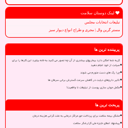
لینک دوستان سلامت
تبلیغات انتخابات مجلس
مستر گرین وال | مجری و طراح انواع دیوار سبز
پربیننده ترین ها
گربه شما امکان دارد بیماریهای بیشتری از آن چه تصور می کنید به خانه بیاورد این کارها را برای
صیانت از خود انجام دهید
چرا رگ های دست متورم می شوند
تأثیر داروهای دیابت در کاهش سرعت گسترش برخی سرطان ها
مکمل جوان سازی پوست از تبلیغات تا واقعیت!
پربحث ترین ها
مشکل بیمه سلامت برای پرداخت حق مراکز درمانی به علت گرانی هزینه درمان
پیشنهاد اعطای جایزه ملی گزارشگر سلامت