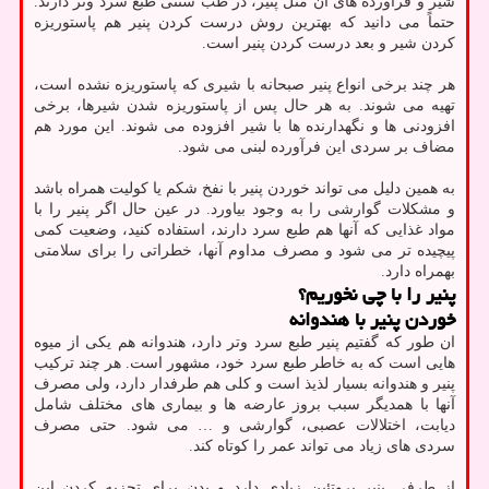
شیر و فرآورده های آن مثل پنیر، در طب سنتی طبع سرد وتر دارند.
حتماً می دانید که بهترین روش درست کردن پنیر هم پاستوریزه
کردن شیر و بعد درست کردن پنیر است.
هر چند برخی انواع پنیر صبحانه با شیری که پاستوریزه نشده است،
تهیه می شوند. به هر حال پس از پاستوریزه شدن شیرها، برخی
افزودنی ها و نگهدارنده ها با شیر افزوده می شوند. این مورد هم
مضاف بر سردی این فرآورده لبنی می شود.
به همین دلیل می تواند خوردن پنیر با نفخ شکم یا کولیت همراه باشد
و مشکلات گوارشی را به وجود بیاورد. در عین حال اگر پنیر را با
مواد غذایی که آنها هم طبع سرد دارند، استفاده کنید، وضعیت کمی
پیچیده تر می شود و مصرف مداوم آنها، خطراتی را برای سلامتی
بهمراه دارد.
پنیر را با چی نخوریم؟
خوردن پنیر با هندوانه
ان طور که گفتیم پنیر طبع سرد وتر دارد، هندوانه هم یکی از میوه
هایی است که به خاطر طبع سرد خود، مشهور است. هر چند ترکیب
پنیر و هندوانه بسیار لذیذ است و کلی هم طرفدار دارد، ولی مصرف
آنها با همدیگر سبب بروز عارضه ها و بیماری های مختلف شامل
دیابت، اختلالات عصبی، گوارشی و … می شود. حتی مصرف
سردی های زیاد می تواند عمر را کوتاه کند.
از طرفی پنیر پروتئین زیادی دارد و بدن برای تجزیه کردن این