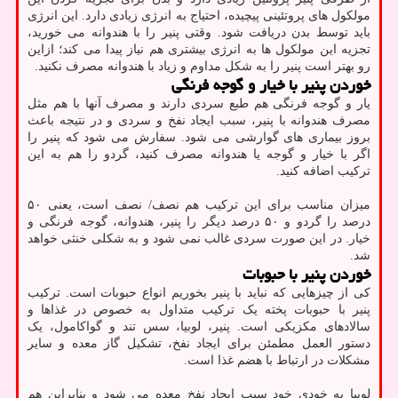
مولکول های پروتئینی پیچیده، احتیاج به انرژی زیادی دارد. این انرژی
باید توسط بدن دریافت شود. وقتی پنیر را با هندوانه می خورید،
تجزیه این مولکول ها به انرژی بیشتری هم نیاز پیدا می کند؛ ازاین
رو بهتر است پنیر را به شکل مداوم و زیاد با هندوانه مصرف نکنید.
خوردن پنیر با خیار و گوجه فرنگی
یار و گوجه فرنگی هم طبع سردی دارند و مصرف آنها با هم مثل
مصرف هندوانه با پنیر، سبب ایجاد نفخ و سردی و در نتیجه باعث
بروز بیماری های گوارشی می شود. سفارش می شود که پنیر را
اگر با خیار و گوجه یا هندوانه مصرف کنید، گردو را هم به این
ترکیب اضافه کنید.
میزان مناسب برای این ترکیب هم نصف/ نصف است، یعنی ۵۰
درصد را گردو و ۵۰ درصد دیگر را پنیر، هندوانه، گوجه فرنگی و
خیار. در این صورت سردی غالب نمی شود و به شکلی خنثی خواهد
شد.
خوردن پنیر با حبوبات
کی از چیزهایی که نباید با پنیر بخوریم انواع حبوبات است. ترکیب
پنیر با حبوبات پخته یک ترکیب متداول به خصوص در غذاها و
سالادهای مکزیکی است. پنیر، لوبیا، سس تند و گواکامول، یک
دستور العمل مطمئن برای ایجاد نفخ، تشکیل گاز معده و سایر
مشکلات در ارتباط با هضم غذا است.
لوبیا به خودی خود سبب ایجاد نفخ معده می شود و بنابراین هم