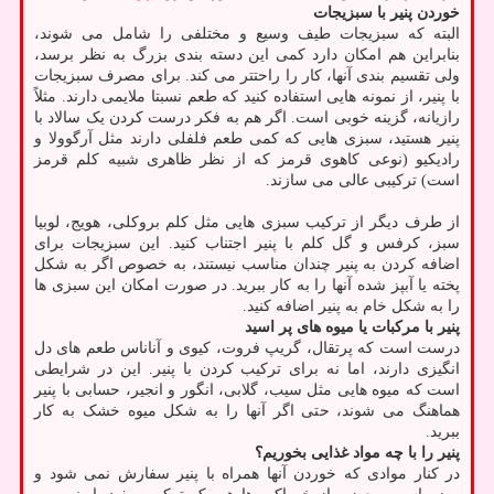
خوردن پنیر با سبزیجات
البته که سبزیجات طیف وسیع و مختلفی را شامل می شوند،
بنابراین هم امکان دارد کمی این دسته بندی بزرگ به نظر برسد،
ولی تقسیم بندی آنها، کار را راحتتر می کند. برای مصرف سبزیجات
با پنیر، از نمونه هایی استفاده کنید که طعم نسبتا ملایمی دارند. مثلاً
رازیانه، گزینه خوبی است. اگر هم به فکر درست کردن یک سالاد با
پنیر هستید، سبزی هایی که کمی طعم فلفلی دارند مثل آرگوولا و
رادیکیو (نوعی کاهوی قرمز که از نظر ظاهری شبیه کلم قرمز
است) ترکیبی عالی می سازند.
از طرف دیگر از ترکیب سبزی هایی مثل کلم بروکلی، هویج، لوبیا
سبز، کرفس و گل کلم با پنیر اجتناب کنید. این سبزیجات برای
اضافه کردن به پنیر چندان مناسب نیستند، به خصوص اگر به شکل
پخته یا آبپز شده آنها را به کار ببرید. در صورت امکان این سبزی ها
را به شکل خام به پنیر اضافه کنید.
پنیر با مرکبات یا میوه های پر اسید
درست است که پرتقال، گریپ فروت، کیوی و آناناس طعم های دل
انگیزی دارند، اما نه برای ترکیب کردن با پنیر. این در شرایطی
است که میوه هایی مثل سیب، گلابی، انگور و انجیر، حسابی با پنیر
هماهنگ می شوند، حتی اگر آنها را به شکل میوه خشک به کار
ببرید.
پنیر را با چه مواد غذایی بخوریم؟
در کنار موادی که خوردن آنها همراه با پنیر سفارش نمی شود و