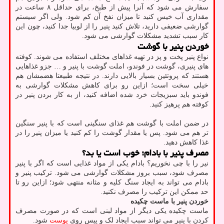
سفارش می شود که آنرا پیش از طبخ، برای حداقل ۸ ساعت در
مقداری آب خیس کنید تا میزان نفخ آن کم شود. ولی اگر سیستم
گوارشی ضعیفی دارید، تلاش کنید پنیر را از لوبیا جدا کنید، چون این
کار سبب تشدید مشکلات گوارشی می شود.
خوردن پنیر با گوشت
نواع پنیر پخت و پز در تهیه غذاهای مختلف استفاده می شوند. کوفته
های پنیری، گوشت در فوندو، املت گوشت با پنیر و … جزو غذاهایی
هستند که پروتئین بسیار بالایی دارند. در نتیجه طبیعتا هضمشان هم
خیلی سخت است؛ ازاین رو برای کاهش مشکلات گوارشی به
فوندو باید سبزیجات خرد شده اضافه کنید، از به کار بردن پنیر در
کوفته هم پرهیز کنید.
در ضمن املت با گوشت هم غذای سنگینی است که با پنیر سنگین
تر هم می شود. پس یا مقدار گوشت را کم کنید یا میزان پنیر را در
غذا کاهش دهید.
مصرف پنیر با بادام؛ خوب است یا بد؟
نیر را با چی نخوریم؟ بادام یکی از مواد غذایی است که اگر با پنیر
مصرف شود، سبب بروز مشکلات گوارشی می شود. ترکیب پنیر و
بادام می تواند به ایجاد سنگ کلیه و مثانه منتهی شود؛ ازاین رو تا
حد ممکن این ترکیب را مصرف نکنید.
خوردن پنیر با ماست چکیده
ماست چکیده یکی دیگر از مواد لبنی است که در صورت مصرف
کردن با پنیر می تواند سبب ایجاد لک و پیس روی
پوست
شود.