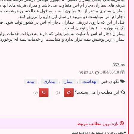
بیماران بستری بیشتر از ۵۰ میلیون است. به قول عبدالحسین هوشمند، مدیرعامل انجمن ام اس ایران، قیمت یک داروی تزریقی بیماران ام اس ۶۵ میلیون تومان است و این
دچار ام اس میبایست دو مرتبه در سال این دارو را ترزیق کنند.
یک میلیون و ۱۰۰ هزار تومان است.
بیماران دچار ام اس با عنایت به شرایطی که دارند به دریافت خدمات تواب
بیماران زیر پوشش بیمه قرار ندارد و میبایست از خدمات بیمه ای برخوردا
352
1404/03/10
08:02:45
تگهای خبر:
بهداشت
,
بیمار
,
بیماری
,
بیمه
این مطلب را می پسندید؟
(0)
(1)
تازه ترین مطالب مرتبط
مجلس برای یاری صنعت دارو چه کرده است