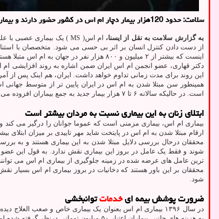
سلامت: حدود 120هزار بیمار دچار ام اس در کشور حضور دارند و بیماری که بر اساس اعلام انجمن ام اس، در زنان شیوع بیشتری دارد و متاسفانه آمارهای آن طی سالیان اخیر در کشور بالا رفته است.
به گزارش سلامت به نقل از ایسنا،
ام اس( MS ) یک بیماری عص
از دست دادن کنترل انسان بر اثر بی حسی می شود. متخصصان با استناد به
اینست که بیشتر از ۲ میلیون و ۸۰۰ هزار نفر در جهان به ام اس متبلا هستند و ۱۲۰هزار نفر از این افراد در کشور حضور دارند.
دکتر قهاری، عضو انجمن ام اس ایران ضمن اشاره به روند افزایشی ام اس 
این روند برای مدت زمانی تداوم خواهد داشت. ایران، هم اینک پس از آمری
همینطور سن مبتلا شدن به ام اس در ایران پایین تر از متوسط جهانی
است. در حالیکه سالانه ۶ تا ۷ هزار بیمار جدید به جمع بیماران افزوده می شود.
ابتلای زنان به این بیماری نسبت به مردان بیشتر است
ارقام مبتلا شدن به ام اس در پایتخت شاید مهر تاییدی بر میزان ابتلای بیشتر زنان به این بیماری ن
محققان درحال بررسی دلایل مبتلا شدن به این بیماری هستند و به برر
ترین عامل های عرضه شده در زمینه جلوگیری از بیماری ام اس می توانند 
شود.
ضرورت پوشش بیمه ای
خدمات
توانبخشی
در سال ۱۳۹۶ بیماری ام اس بعنوان یک بیماری خاص و صعب العلاج دیده شد. هم اکنون، صندوق پشتیبانی از بیماران خاص و صعب العلاج سازمان بیمه
به هزینه های جانبی بیماران اعتبار ۵۰ میلیون تومانی درنظر گرفته شده اما چالش هایی بر مسیر پرداخت این اعتبار وجود دارد.