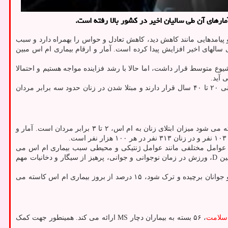
 و پیامدهایی مانند کاهش دید، کاهش تعادل و حواس را بهمراه دارد و سبب
 سالهای اخیر افزایش پیدا کرده است. آمار و ارقام بیماری ام اس مبین
وع متوسط قرار داشت، اما حالا با رشد فزاینده مواجه هستیم و احتمالا
 آید.
مغز و اعصاب، اغلب بیماران در بازه سنی ۲۰ تا ۴۰ سال قرار دارند و مبتلا شدن در زنان حدود سه برابر مردان
بیماری ام اس، بیماری مزمنی است که عموما جوانان را درگیر می کند و میزان ابتلای زنان به این بیماری نسبت به مردان بیشتر است؛ به نحوی که گفته می شود میزان ابتلای زنان به ام اس، ۲ تا ۳ برابر مردان است. آمار و
، عوامل مختلفی مانند عوامل ژنتیکی و محیطی سبب بیماری ام اس می
شوند و فقط یک عامل در بروز این بیماری نقش ندارد. به قول این عضو کمیته ی علمی انجمن ام اس، کاستن استرس های اجتماعی، استفاده از ویتامین D، ورزش در زمان نوجوانی و جوانی، پرهیز از سیگار و دخانیات مهم
محققان بر این باور هستند که دخانیات در بروز بیماری ام اس بسیار نقش دارد؛ به نحوی که گفته می شود، اگر در جامعه ای سیگار در میان نوجوانان و جوانان برچیده و ترک شود، ۱۵ درصد از بروز بیماری ام اس کاسته می
سلامت
، ۵۶ بسته به بیماران دچار MS ارائه می کند. همینطور جهت کمک