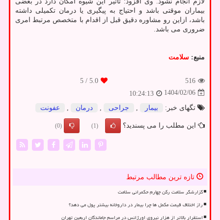
لازم انجام نشود. وی افزود: تاثیر این شیوه امکان دارد در بعضی
بیماران موقتی باشد و احتیاج به پیگیری یا درمان تکمیلی داشته
باشد، ازاین رو مشاوره دقیق قبل از اقدام با متخصص مرتبط امری
ضروری می باشد.
منبع:
سلامت
/ 5
5.0
516
1404/02/06
10:24:13
تگهای خبر:
بیمار
,
جراحی
,
درمان
,
عفونت
این مطلب را می پسندید؟
(0)
(1)
تازه ترین مطالب مرتبط
گزارشگر سلامت رکن چهارم حکمرانی سلامت
راز اختلاف قیمت مکمل ها چرا بیمار در داروخانه بیشتر پول می دهد؟
استقرار بالاتر از هزار نیروی اورژانس در مراسم جاماندگان اربعین تهران