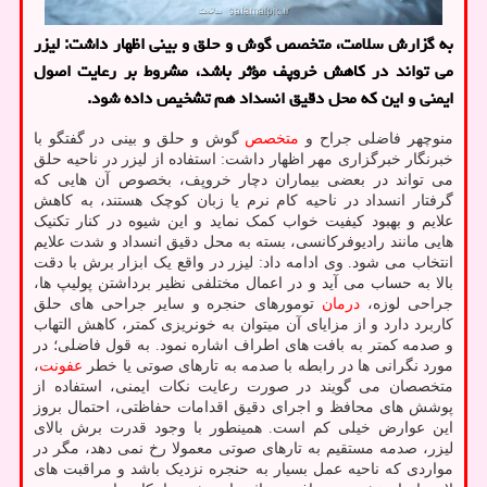
به گزارش سلامت، متخصص گوش و حلق و بینی اظهار داشت: لیزر
می تواند در کاهش خروپف مؤثر باشد، مشروط بر رعایت اصول
ایمنی و این که محل دقیق انسداد هم تشخیص داده شود.
منوچهر فاضلی جراح و
متخصص
گوش و حلق و بینی در گفتگو با
خبرنگار خبرگزاری مهر اظهار داشت: استفاده از لیزر در ناحیه حلق
می تواند در بعضی بیماران دچار خروپف، بخصوص آن هایی که
گرفتار انسداد در ناحیه کام نرم یا زبان کوچک هستند، به کاهش
علایم و بهبود کیفیت خواب کمک نماید و این شیوه در کنار تکنیک
هایی مانند رادیوفرکانسی، بسته به محل دقیق انسداد و شدت علایم
انتخاب می شود. وی ادامه داد: لیزر در واقع یک ابزار برش با دقت
بالا به حساب می آید و در اعمال مختلفی نظیر برداشتن پولیپ ها،
جراحی لوزه،
درمان
تومورهای حنجره و سایر جراحی های حلق
کاربرد دارد و از مزایای آن میتوان به خونریزی کمتر، کاهش التهاب
و صدمه کمتر به بافت های اطراف اشاره نمود. به قول فاضلی؛ در
مورد نگرانی ها در رابطه با صدمه به تارهای صوتی یا خطر
عفونت
،
متخصصان می گویند در صورت رعایت نکات ایمنی، استفاده از
پوشش های محافظ و اجرای دقیق اقدامات حفاظتی، احتمال بروز
این عوارض خیلی کم است. همینطور با وجود قدرت برش بالای
لیزر، صدمه مستقیم به تارهای صوتی معمولا رخ نمی دهد، مگر در
مواردی که ناحیه عمل بسیار به حنجره نزدیک باشد و مراقبت های