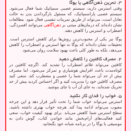
۳. تمرین ذهن‌آگاهی یا یوگا
وقتی استرس دارید، سیستم عصبی سمپاتیک شما فعال می‌شود.
سیستم عصبی پاراسمپاتیک، که مسئول بازگرداندن بدن به حالت
تعادل است، می‌تواند از طریق تمرینات تنفسی فعال شود. مطالعات
نشان داده‌اند که درمان‌های مبتنی بر
ذهن‌آگاهی
می‌توانند افسردگی،
اضطراب و استرس را کاهش دهند.
یوگا نیز یکی از محبوب‌ترین روش‌ها برای کاهش استرس است.
تحقیقات نشان داده‌اند که یوگا نه تنها استرس و اضطراب را کاهش
می‌دهد، بلکه به طور کلی باعث بهبود سلامت روان می‌شود.
۴. مصرف کافئین را کاهش دهید
کافئین می‌تواند علائم اضطراب را تشدید کند. اگرچه کافئین در
کوتاه‌مدت باعث افزایش هوشیاری و تمرکز می‌شود، اما مصرف
بیش از حد آن می‌تواند شما را عصبی و مضطرب کند. سعی کنید
مصرف کافئین خود را مدیریت کنید و اگر احساس کردید بیش از حد
تحریک شده‌اید، به جای آن آب یا چای بنوشید.
۵. خواب را فدای کار نکنید
استرس می‌تواند خواب شما را تحت تأثیر قرار دهد و این چرخه
معیوب می‌تواند ادامه پیدا کند. هرچه خواب بهتری داشته باشید،
سطح استرس شما کاهش می‌یابد. برای بهبود کیفیت خواب، سعی
کنید فعالیت‌های آرام‌بخش مانند خواندن کتاب، گوش دادن به
موسیقی یا یوگا را در برنامه شبانه خود بگنجانید.