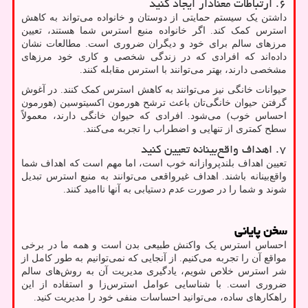
۶. ارتباطات معنادار ایجاد کنید
داشتن یک سیستم حمایتی از دوستان و خانواده می‌تواند به کاهش
استرس کمک کند. اگر خانواده منبع استرس شما هستند، تعیین
مرزهای سالم برای خود و دیگران ضروری است. مطالعات نشان
داده‌اند که افرادی که در زندگی شخصی و کاری خود مرزهای
مشخصی دارند، بهتر می‌توانند با استرس مقابله کنند.
حیوانات خانگی نیز می‌توانند به کاهش استرس کمک کنند. در آغوش
گرفتن حیوان خانگی‌تان باعث ترشح هورمون اکسیتوسین (هورمون
احساس خوب) می‌شود. افرادی که حیوان خانگی دارند، معمولاً
سطح کمتری از تنهایی و اضطراب را تجربه می‌کنند.
۷. اهداف واقع‌بینانه تعیین کنید
تعیین اهداف بلندپروازانه خوب است، اما مهم است که اهداف شما
واقع‌بینانه باشند. اهداف غیرواقعی می‌توانند به منبع استرس تبدیل
شوند و شما را در صورت عدم دستیابی به آنها ناامید کنند.
سخن پایانی
احساس استرس یک واکنش طبیعی بدن است و همه ما در برخی
مواقع آن را تجربه می‌کنیم. از آنجایی که نمی‌توانیم به طور کامل از
شر استرس خلاص شویم، یادگیری مدیریت آن به روش‌های سالم
ضروری است. با شناسایی عوامل استرس‌زا و استفاده از این
راهکارهای ساده، می‌توانید احساسات منفی خود را مدیریت کنید.