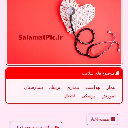
موضوع های سلامت
بیمار
بهداشت
بیماری
پزشك
بیمارستان
آموزش
پزشكی
اختلال
صفحه اخبار
بازگشت به صفحه اصلی