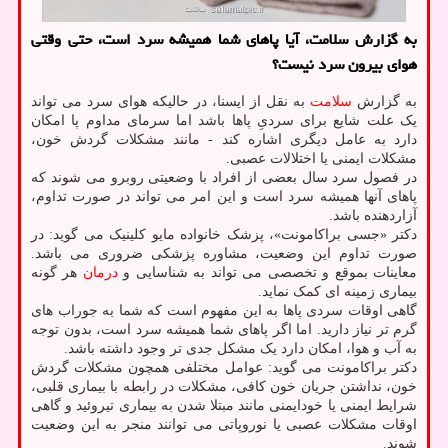
به گزارش سلامت، آیا پاهای شما همیشه سرد است، حتی وقتی
هوای بیرون سرد نیست؟
به گزارش
سلامت
به نقل از ایسنا، در حالیکه هوای سرد می تواند
یک علت شایع برای سردیِ پاها باشد اما سرمای مداوم پا امکان
دارد به عامل دیگری اشاره کند - مانند مشکلات گردش خون،
مشکلات ایمنی یا اختلالات عصبی.
در فصول سرد سال بعضی از افراد با وضعیتی روبرو می شوند که
پاهای آنها همیشه سرد است و این امر می تواند در صورت تداوم،
آزاردهنده باشد.
دکتر «جسی براکامونت»، پزشک خانواده مایو کلینیک می گوید: در
صورت تداوم این وضعیت، مشاوره پزشکی ضروری می باشد.
معاینات بموقع و تخصصی می تواند به شناسایی و
درمان
هر گونه
بیماری زمینه ای کمک نماید.
گاهی اوقات سردی پاها به این مفهوم است که شما به جوراب های
گرم تر نیاز دارید. اما اگر پاهای شما همیشه سرد است، بدون توجه
به آب و هوا، امکان دارد یک مشکل جدی تر وجود داشته باشد.
دکتر براکامونت می گوید: عوامل مختلفی همچون مشکلات گردش
خون، نداشتن جریان خون کافی، مشکلات در رابطه با بیماری قلبی،
شرایط ایمنی یا خودایمنی مانند مبتلا شدن به بیماری تیروئید و گاهی
اوقات مشکلات عصبی یا نوروپاتی می توانند منجر به این وضعیت
شوند.