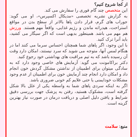
از کجا شروع کنیم؟
این
متخصص
چند گام فوری را سفارش می کند.
به گزارش نشریه تخصصی «مدیکال اکسپرس»، او می گوید:
جوراب های گرم، قرار دادن پاها بالاتر از سطح بدن در مواقع
استراحت، هیدراته ماندن و رژیم غذایی، واقعاً مهم هستند.
ورزش
هم مهم می باشد. همینطور بدیهی است که اگر سیگار می کشید،
باید آنرا ترک کنید.
با این وجود، اگر پاهای شما همچنان احساس سرما می کنند اما در
هنگام لمس آنها، متوجه می شوید که سرد نیستند، امکان دارد وقت
آن رسیده باشد که به تیم مراقبت های بهداشتی خود رجوع کنید.
دکتر براکامونت می گوید: آزمایش های خاصی وجود دارد که به
سادگی میتوان برای اطمینان از نداشتن مشکل گردش خون انجام
داد و امکان دارد انجام چند آزمایش خون برای اطمینان از عدم وجود
مشکلات خودایمنی یا حتی علایم کم خونی ضروری باشد.
اگر به اینکه سردی پاهای شما به واسطه یکی از علل بالا شکل
گرفته است، مشکوک هستید، رفتن به پزشک جهت بررسی دقیق
شرایط و یافتن دلیل اصلی و دریافت درمان در صورت نیاز بهترین
گزینه است.
منبع:
سلامت