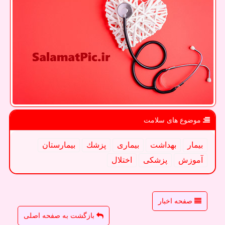
موضوع های سلامت
بیمار
بهداشت
بیماری
پزشك
بیمارستان
آموزش
پزشكی
اختلال
صفحه اخبار
بازگشت به صفحه اصلی