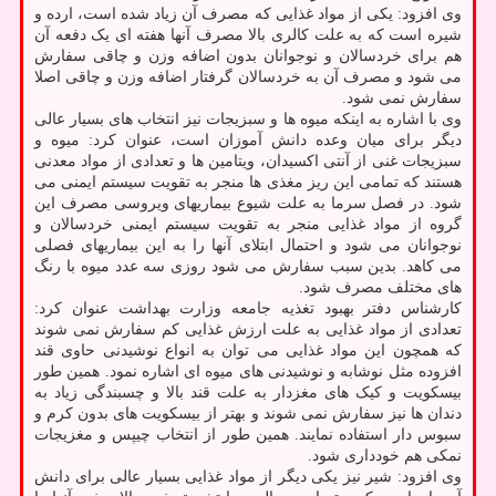
وی افزود: یکی از مواد غذایی که مصرف آن زیاد شده است، ارده و
شیره است که به علت کالری بالا مصرف آنها هفته ای یک دفعه آن
هم برای خردسالان و نوجوانان بدون اضافه وزن و چاقی سفارش
می شود و مصرف آن به خردسالان گرفتار اضافه وزن و چاقی اصلا
سفارش نمی شود.
وی با اشاره به اینکه میوه ها و سبزیجات نیز انتخاب های بسیار عالی
دیگر برای میان وعده دانش آموزان است، عنوان کرد: میوه و
سبزیجات غنی از آنتی اکسیدان، ویتامین ها و تعدادی از مواد معدنی
هستند که تمامی این ریز مغذی ها منجر به تقویت سیستم ایمنی می
شود. در فصل سرما به علت شیوع بیماریهای ویروسی مصرف این
گروه از مواد غذایی منجر به تقویت سیستم ایمنی خردسالان و
نوجوانان می شود و احتمال ابتلای آنها را به این بیماریهای فصلی
می کاهد. بدین سبب سفارش می شود روزی سه عدد میوه با رنگ
های مختلف مصرف شود.
کارشناس دفتر بهبود تغذیه جامعه وزارت بهداشت عنوان کرد:
تعدادی از مواد غذایی به علت ارزش غذایی کم سفارش نمی شوند
که همچون این مواد غذایی می توان به انواع نوشیدنی حاوی قند
افزوده مثل نوشابه و نوشیدنی های میوه ای اشاره نمود. همین طور
بیسکویت و کیک های مغزدار به علت قند بالا و چسبندگی زیاد به
دندان ها نیز سفارش نمی شوند و بهتر از بیسکویت های بدون کرم و
سبوس دار استفاده نمایند. همین طور از انتخاب چیپس و مغزیجات
نمکی هم خودداری شود.
وی افزود: شیر نیز یکی دیگر از مواد غذایی بسیار عالی برای دانش