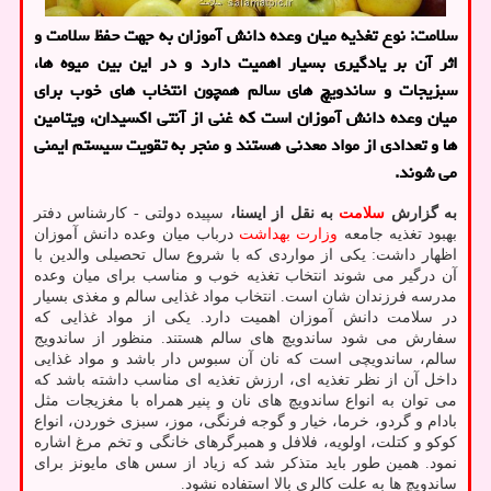
سلامت: نوع تغذیه میان وعده دانش آموزان به جهت حفظ سلامت و
اثر آن بر یادگیری بسیار اهمیت دارد و در این بین میوه ها،
سبزیجات و ساندویچ های سالم همچون انتخاب های خوب برای
میان وعده دانش آموزان است که غنی از آنتی اکسیدان، ویتامین
ها و تعدادی از مواد معدنی هستند و منجر به تقویت سیستم ایمنی
می شوند.
به گزارش
سلامت
به نقل از ایسنا،
سپیده دولتی - کارشناس دفتر
بهبود تغذیه جامعه
وزارت بهداشت
درباب میان وعده دانش آموزان
اظهار داشت: یکی از مواردی که با شروع سال تحصیلی والدین با
آن درگیر می شوند انتخاب تغذیه خوب و مناسب برای میان وعده
مدرسه فرزندان شان است. انتخاب مواد غذایی سالم و مغذی بسیار
در سلامت دانش آموزان اهمیت دارد. یکی از مواد غذایی که
سفارش می شود ساندویچ های سالم هستند. منظور از ساندویج
سالم، ساندویچی است که نان آن سبوس دار باشد و مواد غذایی
داخل آن از نظر تغذیه ای، ارزش تغذیه ای مناسب داشته باشد که
می توان به انواع ساندویچ های نان و پنیر همراه با مغزیجات مثل
بادام و گردو، خرما، خیار و گوجه فرنگی، موز، سبزی خوردن، انواع
کوکو و کتلت، اولویه، فلافل و همبرگرهای خانگی و تخم مرغ اشاره
نمود. همین طور باید متذکر شد که زیاد از سس های مایونز برای
ساندویچ ها به علت کالری بالا استفاده نشود.