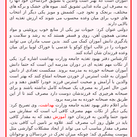
آموزان است که بهتر است والدین با تشویق خردسالان خود آنها را
به مصرف این ماده غذایی تشویق کنند. میوه های خشک و برگه های
مختلف، برنجک و نخود چی، کشمش و مویز یکی دیگر از انتخاب
های خوب برای میان وعده محسوب می شوند که ارزش تغذیه ای
بالایی دارند.
دولتی عنوان کرد: حبوبات نیز یکی از منابع خوب پروتئینی و مواد
معدنی همچون آهن، روی و فسفر هستند که به رشد و سلامت و
یادگیری دانش آموزان کمک می کنند. بدین سبب مادران می توانند
حبوبات را در غالب انواع کوکو یا عدسی یا خوراک لوبیا برای میان
وعده فرزندان شان آماده کنند.
کارشناس دفتر بهبود تغذیه جامعه وزارت بهداشت اشاره کرد: یکی
از نکات مهم تغذیه ای در دوران مدرسه این است که حتما دانش
آموزان صبحانه خورده به مدرسه بروند. ممکنست تعدادی از دانش
آموزان به علت استرس از خوردن صبحانه امتناع کنند که بهتر است
والدین با آرامش و صحبت استرس فرزند خودرا کاهش دهند و در
عین حال اصرار به مصرف یک صبحانه کامل نداشته باشند و برای
صبحانه هرچیزی که فرزندشان دوست دارد مصرف کنند تا از این
طریق بچه صبحانه خورده به مدرسه برود.
بنابر اعلام دفتر بهبود تغذیه جامعه وزارت
بهداشت
، وی تصریح کرد:
یکی دیگر از نکات مهم مصرف کافی آب است که سفارش می
شود حتما والدین به فرزندان خود
آموزش
دهند که به مقدار کافی
باید در طول روز آب مصرف کنند. علاوه بر تامین آب کافی بدن،
مصرف مقدار مناسب آب می تواند از ایجاد مشکلات گوارشی مثل
یبوست پیشگیری کند؛ چونکه میزان تحرک در خردسالان و نوجوانان