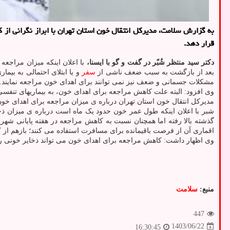
به گزارش سلامت، مدیرکل انتقال خون استان تهران با ابراز نگرانی از 
قرار دهد.
دکتر سید منتظر شُبّر در گفت و گو با ایسنا،
با اعلان اینکه میزان مراجع
بعد از بازگشت به سبب ضعف ناشی از
سفر
و یا ابتلای احتمالی به بیم
مشکلات جسمانی و ضعف نیز نمی توانند برای اهدای خون مراجعه نمایند.
وی افزود: البته علت کاهش مراجعه برای اهدای خون، به بیماریهای تنفس
مدیرکل انتقال خون استان تهران درباره ی میزان مراجعه برای اهدای خون
گذشته بالا رفته اما همچنان نسبت به کاهش مراجعه در هفته پایانی شهری
اقماری آن از فرصت باقیمانده برای مسافرت استفاده می کنند؛ بازهم ا
وی اظهار داشت: کاهش مراجعه برای اهدای خون می تواند ذخایر خونی را 
منبع:
سلامت
447
1403/06/22
16:30:45