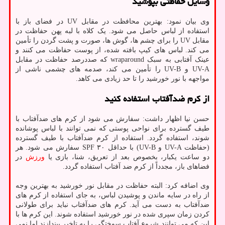
وسایل حفاظتی بپوشید
وی بیان نمود: بهترین محافظت در مقابل UV در فضای باز با
استفاده از لباس حاصل می شود. یک کلاه با لبه پهن حفاظت در
مقابل UV را برای چشم ها، گوش ها، صورت و پشت گردن را تأمین
می کند. لباس های کیپ بافته شده، از پوست حفاظت می کنند و
عینک آفتابی به سبک wraparound که صددرصد حفاظت در مقابل
UV-A و UV-B را تأمین می کند، صدمه های چشمی ناشی از
مواجهه با نور خورشید را تا حد زیادی می کاهد.
از کرم ضدآفتاب استفاده کنید
حسن نیا اظهار داشت: سفارش می شود از کرم های ضدآفتاب با
طیف گسترده برای نواحی پوستی که نمی توانند با لباس پوشانده
شوند، استفاده گردد. استفاده از کرم ضدآفتاب با طیف گسترده
(حفاظت UV-A و UV-B) با حداقل SPF ۳۰ سفارش می شود. هر
دو ساعت یکبار، بخصوص بعد از تعریق، شنا، بازی یا
ورزش
در
فضاهای باز، مجدداً از کرم ضد آفتاب استفاده گردد.
وی اضافه کرد: البته حفاظت در مقابل نور خورشید به بهترین وجه
از راه در سایه ماندن و پوشیدن لباس، به جای استفاده از کرم های
ضدآفتاب به دست می آید. کرم های ضدآفتاب نباید برای طولانی
کردن زمان سپری شده در نور خورشید استفاده شوند. این کرم ها با
این که می توانند شروع آفتاب سوختگی را به تاخیر بیندازند اما نمی