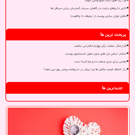
چرا رگ های دست متورم می شوند
تأثیر داروهای دیابت در کاهش سرعت گسترش برخی سرطان ها
مکمل جوان سازی پوست از تبلیغات تا واقعیت!
پربحث ترین ها
گزارشگر سلامت رکن چهارم حکمرانی سلامت
انتشار اسامی ژل های بدون مجوز شستشوی پوست
مجلس برای یاری صنعت دارو چه کرده است
راز اختلاف قیمت مکمل ها چرا بیمار در داروخانه بیشتر پول می دهد؟
جدیدترین ها