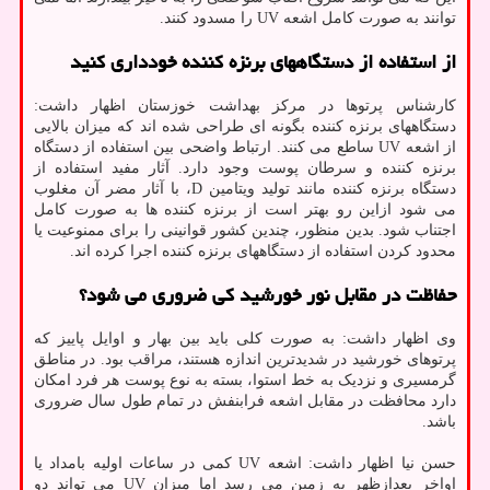
توانند به صورت کامل اشعه UV را مسدود کنند.
از استفاده از دستگاههای برنزه کننده خودداری کنید
کارشناس پرتوها در مرکز بهداشت خوزستان اظهار داشت:
دستگاههای برنزه کننده بگونه ای طراحی شده اند که میزان بالایی
از اشعه UV ساطع می کنند. ارتباط واضحی بین استفاده از دستگاه
برنزه کننده و سرطان پوست وجود دارد. آثار مفید استفاده از
دستگاه برنزه کننده مانند تولید ویتامین D، با آثار مضر آن مغلوب
می شود ازاین رو بهتر است از برنزه کننده ها به صورت کامل
اجتناب شود. بدین منظور، چندین کشور قوانینی را برای ممنوعیت یا
محدود کردن استفاده از دستگاههای برنزه کننده اجرا کرده اند.
حفاظت در مقابل نور خورشید کی ضروری می شود؟
وی اظهار داشت: به صورت کلی باید بین بهار و اوایل پاییز که
پرتوهای خورشید در شدیدترین اندازه هستند، مراقب بود. در مناطق
گرمسیری و نزدیک به خط استوا، بسته به نوع پوست هر فرد امکان
دارد محافظت در مقابل اشعه فرابنفش در تمام طول سال ضروری
باشد.
حسن نیا اظهار داشت: اشعه UV کمی در ساعات اولیه بامداد یا
اواخر بعدازظهر به زمین می رسد اما میزان UV می تواند دو