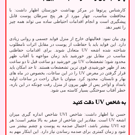
کارشناس پرتوها در مرکز بهداشت خوزستان اظهار داشت: با
محافظت مناسب، چهار مورد از هر پنج سرطان پوست قابل
پیشگیری است و انجام اقدامات احتیاطی ساده می تواند همه چیز
را تغییر دهد.
وی بیان نمود: فعالیتهای خارج از منزل فواید جسمی و روانی زیادی
دارد. این فواید باید با حفاظت از پوست در مقابل اثرات نامطلوب
شناخته شده اشعه UV متعادل شوند. برای اقدامات حفاظتی
مناسب در مقابل نور خورشید باید زمان مواجهه با آفتاب ظهر
محدود شود؛ تشعشعات UV نور خورشید دو ساعت قبل تا دو ساعت
بعد از ظهر خورشیدی قوی ترین تشعشعات هستند. تا حد امکان باید
قرار گرفتن در معرض UV را در این ساعات، بخصوص در ماه های
بهار و تابستان، محدود کرد. میتوان با خیال راحت در ساعات اولیه
بامداد و اواخر پس از ظهر بیرون از منزل رفت چونکه در این بازه،
خطر آفتاب سوختگی بسیار کاسته می شود.
به شاخص UV دقت کنید
حسن نیا اظهار داشت: شاخص UVI شاخص اندازه گیری میزان
اشعه UV است. مقادیر این شاخص از صفر به بالا متغیر است؛ هر
چه UVI بیشتر باشد، احتمال صدمه به پوست و چشم بیشتر می
شود و زمان کمتری برای صدمه رساندن نیاز دارد. این ابتکار مهم به