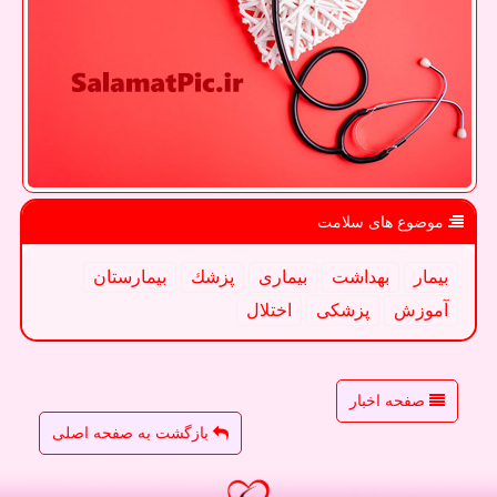
موضوع های سلامت
بیمار
بهداشت
بیماری
پزشك
بیمارستان
آموزش
پزشكی
اختلال
صفحه اخبار
بازگشت به صفحه اصلی