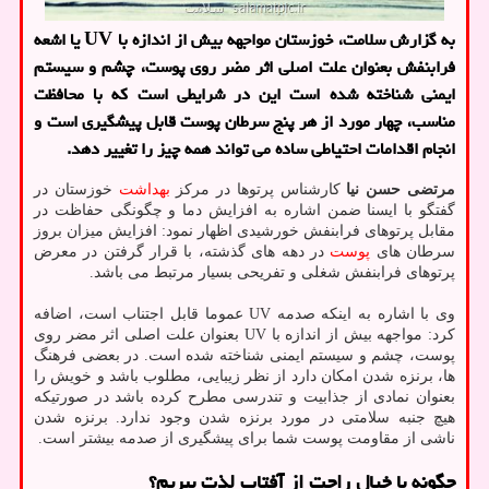
به گزارش سلامت، خوزستان مواجهه بیش از اندازه با UV یا اشعه
فرابنفش بعنوان علت اصلی اثر مضر روی پوست، چشم و سیستم
ایمنی شناخته شده است این در شرایطی است که با محافظت
مناسب، چهار مورد از هر پنج سرطان پوست قابل پیشگیری است و
انجام اقدامات احتیاطی ساده می تواند همه چیز را تغییر دهد.
مرتضی حسن نیا
کارشناس پرتوها در مرکز
بهداشت
خوزستان در
گفتگو با ایسنا ضمن اشاره به افزایش دما و چگونگی حفاظت در
مقابل پرتوهای فرابنفش خورشیدی اظهار نمود: افزایش میزان بروز
سرطان های
پوست
در دهه های گذشته، با قرار گرفتن در معرض
پرتوهای فرابنفش شغلی و تفریحی بسیار مرتبط می باشد.
وی با اشاره به اینکه صدمه UV عموما قابل اجتناب است، اضافه
کرد: مواجهه بیش از اندازه با UV بعنوان علت اصلی اثر مضر روی
پوست، چشم و سیستم ایمنی شناخته شده است. در بعضی فرهنگ
ها، برنزه شدن امکان دارد از نظر زیبایی، مطلوب باشد و خویش را
بعنوان نمادی از جذابیت و تندرسی مطرح کرده باشد در صورتیکه
هیچ جنبه سلامتی در مورد برنزه شدن وجود ندارد. برنزه شدن
ناشی از مقاومت پوست شما برای پیشگیری از صدمه بیشتر است.
چگونه با خیال راحت از آفتاب لذت ببریم؟