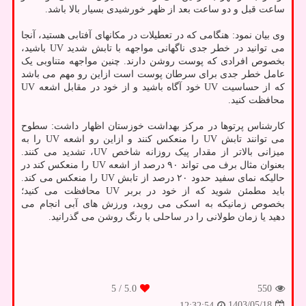
ساعت قبل و دو ساعت بعد از ظهر خورشیدی بسیار بالا باشد.
وی بیان نمود: هنگامی که در تعطیلات در مکانهای آفتابی هستید، آنجا
می توانید در خطر جدی ناگهانی مواجهه با تابش شدید UV باشید،
بخصوص افرادی که پوست روشن دارند. چنین مواجهه متناوبی یک
عامل خطر جدی برای سرطان پوست است ازاین رو مهم می باشد
که از حساسیت UV خود آگاه باشید و از خود در مقابل اشعه UV
محافظت کنید.
کارشناس پرتوها در مرکز بهداشت خوزستان اظهار داشت: سطوح
می توانند تابش UV را منعکس کنند و ازاین رو اشعه UV را به
میزانی بالاتر از مقدار پیک روزانه شاخص UV، تشدید می کنند.
بعنوان مثال برف می تواند ۹۰ درصد از اشعه UV را منعکس کند در
حالیکه نمای سفید حدود ۲۰ درصد از تابش UV را منعکس می کند.
باید مطمئن شوید که از خود در بربر UV محافظت می کنید؛
بخصوص زمانیکه به اسکی می روید، ورزش های آبی انجام می
دهید یا زمان طولانی را در ساحلی با رنگ روشن می گذرانید.
/ 5
5.0
550
1403/05/18
12:32:54