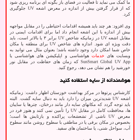
ما کمک می نماید تا فعالیت در فضای باز بگونه ای برنامه ریزی شود
که از قرار گرفتن بیش از اندازه در معرض اشعه UV جلوگیری
کرد.
وی افزود: هر چند باید همیشه اقدامات احتیاطی را در مقابل مواجهه
بیش از اندازه با این اشعه انجام داد اما برای اقدامات ایمنی در
مقابل اشعه UV در زمانیکه شاخص UV برابر ۳ یا بالاتر است، باید
دقت ویژه ای شود. اندازه های شاخص UV برای منطقه یا مکان
خاص شما امکان دارد وجود داشته باشد؛ بعنوان مثال می توانید به
وبسایت های
خدمات
هواشناسی و اپلیکیشن های هواشناسی یا
SunSmart Global UV App که زمان های حفاظت در مقابل نور
خورشید را هم نشان می دهد، رجوع کنید.
هوشمندانه از سایه استفاده کنید
کارشناس پرتوها در مرکز بهداشت خوزستان اظهار داشت: زمانیکه
اشعه UV شدیدترین میزان را دارد باید به دنبال سایه گشت. البته
باید توجه گردد که مکانهای سایه دار مانند درختان، چترها یا سایبان
ها، محافظت کامل در مقابل UV را تأمین نمی کنند و هنوز فرد در
معرض UV ناشی از تشعشعات پراکنده و بازتابش ها است؛
بخصوص در مکان برفی یا در مناطقی با سطوح روشن مانند سطوح
آب، سواحل شنی، یا ساختمان های سفید.