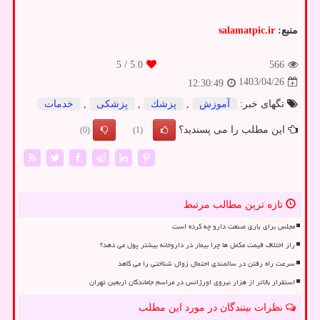
منبع:
salamatpic.ir
/ 5
5.0
566
1403/04/26
12:30:49
تگهای خبر:
آموزش
,
پزشك
,
پزشكی
,
خدمات
این مطلب را می پسندید؟
(0)
(1)
تازه ترین مطالب مرتبط
مجلس برای یاری صنعت دارو چه کرده است
راز اختلاف قیمت مکمل ها چرا بیمار در داروخانه بیشتر پول می دهد؟
سرعت راه رفتن در سالمندی احتمال زوال شناختی را می کاهد
استقرار بالاتر از هزار نیروی اورژانس در مراسم جاماندگان اربعین تهران
نظرات بینندگان در مورد این مطلب