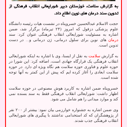
به گزارش سلامت، خوزستان دبیر شورایعالی انقلاب فرهنگی از
تدوین سند درمان های نوین اطلاع داد.
حجت الاسلام عبدالحسین خسروپناه در نشست هیات رئیسه دانشگاه
علوم پزشکی دزفول که امروز (۲۴ تیرماه) برگزار شد، ضمن
اشاره به مسئولیت شورایعالی انقلاب فرهنگی عنوان کرد: سند
درمان
های نوین برای سلول درمانی، ژن درمانی و... در دست
تدوین است.
به گزارش
سلامت
به نقل از ایسنا، وی با اشاره به اینکه شورایعالی
انقلاب فرهنگی یک قرارگاه جهادی است، اضافه کرد: این شورا در
حوزه علوم و فناوری حوزه سلامت هم نگاه ویژه ای دارد. در حوزه
سلامت ابعادی را آغاز کرده ایم که پیش از این کمتر به آنها توجه
شده است.
خسروپناه ضمن اشاره به کاربرد هوش مصنوعی در حوزه سلامت
اظهار داشت: شورایعالی انقلاب فرهنگی فقط به سند بسنده نمی
کند و موارد میدانی را هم شامل می شود.
وی ضمن اشاره به جشنواره خوارزمی بیان نمود: بیشتر از ۲۰۰ نفر
از پژوهشگران که کد استخدامی نداشتند با پیگیری های شورایعالی
انقلاب فرهنگی جذب شدند.