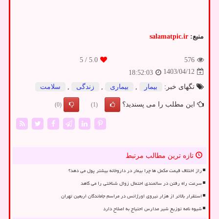
منبع:
salamatpic.ir
/ 5
5.0
576
1403/04/12
18:52:03
تگهای خبر:
بیمار
,
بیماری
,
زندگی
,
سلامت
این مطلب را می پسندید؟
(0)
(1)
تازه ترین مطالب مرتبط
راز اختلاف قیمت مکمل ها چرا بیمار در داروخانه بیشتر پول می دهد؟
سرعت راه رفتن در سالمندی احتمال زوال شناختی را می کاهد
استقرار بالاتر از هزار نیروی اورژانس در مراسم جاماندگان اربعین تهران
شیوه نامه توزیع شیر مدارس احتیاج به اصلاح دارد