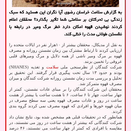
به گزارش سلامت خراسان رضوی آیا نگران این هستید که سبک
زندگی بی تحرکتان بر سلامتی شما تأثیر بگذارد؟ محققان اعلام
کردند نوشیدن قهوه امکان دارد خطر مرگ ومیر در رابطه با
نشستن طولانی مدت را خنثی کند.
به نقل از مدیکال، محققان بیشتر از ۱۰هزار نفر در ایالات متحده را
ارزیابی کردند تا ارتباط مشترک بین زمان نشستن روزانه و مصرف
قهوه بر مرگ ومیر ناشی از همه دلایل و مرگ ومیرهای قلبی
عروقی را تخمین بزنند.
شرکت کنندگان از نظرسنجی ملی
سلامت
و تغذیه (NHANES)
بودند و حدود ۱۳ سال تحت پیگیری قرار گرفتند. این تحقیق بر
تحلیل و بررسی مدت زمان نشستن روزانه شرکت کنندگان و میزان
مصرف قهوه متمرکز شد.
محققان این شرکت کنندگان را بر مبنای عادات نشستن، کمتر از
چهار ساعت، چهار تا ۶ ساعت، ۶ تا هشت ساعت یا بیشتر از هشت
ساعت در روز و عادات مصرف قهوه یعنی سه سطح مصرف در
میان قهوه خورها و افرادی که قهوه مصرف نمی کردند گروه بندی
کردند.
همانطور که در تحقیقات قبلی هم مشخص شده بود، نتایج نشان داد
شرکت کنندگانی که بیشتر از هشت ساعت در روز می نشستند، در
مقایسه با افرادی که کمتر از چهار ساعت می نشستند، ۴۶ درصد