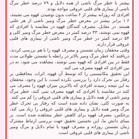
بیشتر با خطر مرگ ناشی از همه دلایل و ۷۹ درصد خطر مرگ
ناشی از بیماری های قلبی عروقی مواجه بودند.
افرادی که روزانه بیشتر از ۶ ساعت بدون نوشیدن قهوه می نشینند،
۱.۶ برابر بیشتر در معرض خطر مرگ ومیر ناشی از هر علتی
هستند. در مقابل، مصرف کنندگان قهوه در مقایسه با افرادی که
قهوه نمی نوشند، ۳۳ درصد کمتر در معرض خطر مرگ ومیر کلی و
۵۴ درصد کمتر در خطر مرگ ومیر ناشی از بیماری های قلبی
عروقی قرار دارند.
وقتی محققان زمان نشستن و مصرف قهوه را با هم بررسی کردند،
دریافتند که خطر مرگ ومیر بالاتر در رابطه با نشستن طولانی مدت
فقط در بین افرادی که قهوه نمی نوشند، مشاهده می شود، نه در
بین افرادی که قهوه مصرف می کنند.
این تحقیق مکانیسمی را که توسط آن قهوه، اثرات محافظتی بر
رفتار بی تحرک دارد را بررسی نکرده است، با این وجود، محققان
به این نتیجه رسیدند افرادی که بالاترین میزان قهوه را مصرف می
کنند در مقایسه با افرادی که قهوه مصرف نمی کنند، خطر مرگ
ومیر ناشی از همه دلایل و بیماری های قلبی عروقی را کم می کنند.
به صورت کلی، نشان داده شده است که رفتار بی تحرک خطر
مرگ ومیر همه دلایل و بیماری های قلبی عروقی را زیاد می کند،
برعکس، مصرف قهوه برای کاهش خطر مشاهده شده است. بر
مبنای دانش ما، این نخستین تحقیق جهت بررسی ارتباط مشترک
زمان نشستن روزانه و مصرف قهوه با تمام دلایل و مرگ ومیر
ناشی از بیماری های قلبی عروقی است.