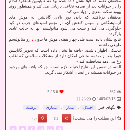
محققان گفتند که قبلاً نشان داده شده بود که گاباپنتین عملکرد اندام
را در حیوانات بعد از صدمه نخاعی بازیابی می کند و همینطور روند
بهبود سکته مغزی را زیاد می کند.
محققان دریافتند که دادن دوز بالای گاباپنتین به موش های
آزمایشگاهی و سپس کاهش آن، از تجمع اسیدهای چرب در کبد
جلوگیری می کند و سبب می شود متابولیسم آنها به حالت عادی
بازگردد.
نتایج نشان داده است طی چهار هفته، موش ها بدون
دارو
متابولیسم
طبیعی داشتند.
تدسکی اظهار داشت: «یافته ها نشان داده است که تجویز گاباپنتین
فورا بعد از صدمه نخاعی امکان دارد از مشکلات سلامتی که اغلب
رخ می دهد محافظت کند.»
البته، در تفسیر این نتایج احتیاط لازم است، چونکه یافته های موجود
در حیوانات همیشه در انسان آشکار نمی گردد.
/ 5
5.0
567
1403/02/15
22:26:20
تگهای خبر:
اختلال
,
بیمار
,
بیماری
,
پزشك
این مطلب را می پسندید؟
(0)
(1)