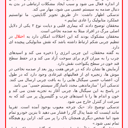
از اندازه فعال می شود و سبب ایجاد مشکلات ارتباطی در بدن به
دنبال صدمه به سیستم عصبی می شود، مهار می کند.
تدسکی اظهار داشت: «از طریق تجویز گاباپنتین، ما توانستیم
عملکرد متابولیک را عادی نماییم.»
محققان توضیح دادند که بیماری قلبی و دیابت نوع ۲ یکی از دلایل
اصلی مرگ در افراد مبتلا به صدمه نخاعی است.
محققان مشکوک بودند که این اختلالات امکان دارد به
اختلال
در
تنظیم چربی شکم ارتباط داشته باشد که نقش متابولیکی پیچیده ای
دارد.
به گفته محققان، این چربی انرژی را ذخیره می کند و اسیدهای
چرب را به میزان لازم برای سوخت آزاد می کند و در حفظ سطح
قند خون در سطح یکنواخت نقش دارد.
آزمایش ها نشان داد که در عرض هفت روز بعد از صدمه نخاعی در
موش ها، زنجیره ای از فعالیتهای غیرعادی وجود دارد که در طول
آن، اعصاب حسی سیگنال هایی را به بافت چربی ارسال می کنند.
تدسکی آنرا "سازماندهی مجدد ناسازگار سیستم حسی" می نامد.
در پاسخ به این سیگنال ها، چربی آغاز به تجزیه شدن می کند و
خون و اندام ها را با اسیدهای چرب و گلیسرول پر می کند که به
سرعت از کنترل خارج می شود.
تدسکی توضیح داد: «یک چرخه معیوب بوجود آمده است. تقریبا
مانند اینست که شما پدال گاز را فشار می دهید تا بنزین خودرو تمام
شود اما شخص دیگری همچنان باک را پر می کند، ازاین رو هیچگاه
تمام نمی شود.»