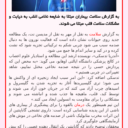
به گزارش سلامت بیماران مبتلا به ضایعه نخاعی اغلب به دیابت و
مشکلات سلامت قلب مبتلا می شوند.
به گزارش
سلامت
به نقل از مهر به نقل از مدیسن نت، یک مطالعه
جدید روی حیوانات نشان داده است که فعالیت نورون ها به دنبال
صدمه سبب می شود چربی شکم به ترکیباتی تجزیه شود که نشت
کرده و در کبد و سایر اندام ها جمع می شود.
«آندریا تدسکی»، نویسنده ارشد این مطالعه و استادیار علوم اعصاب
در کالج پزشکی دانشگاه ایالتی اوهایو، می گوید: «به محض این که
پردازش حسی را در نتیجه صدمه نخاعی مختل نماییم، شاهد
تغییراتی در چربی هستیم.»
تدسکی اضافه کرد: «این امر سبب ایجاد زنجیره ای از واکنش ها
می شود؛ تری گلیسیریدها آغاز به تجزیه شدن به گلیسرول و
اسیدهای چرب آزاد می کنند که در جریان خون آزاد می شوند و
توسط کبد، قلب، ماهیچه ها جذب شده و انباشته می شوند و
مشکلاتی را برای مقاومت به انسولین ایجاد می کنند.»
این تیم همینطور یک
درمان
بالقوه را برای پیشگیری از بیماری های
ناشی از این پدیده شناسایی کرده است: داروی تشنجی گاباپنتین از
این اثرات مخرب متابولیک ناشی از صدمه های نخاعی در موش های
آزمایشگاهی جلوگیری کرد.
محققان توضیح دادند که گاباپنتین یک انتقال دهنده عصبی را که بیش