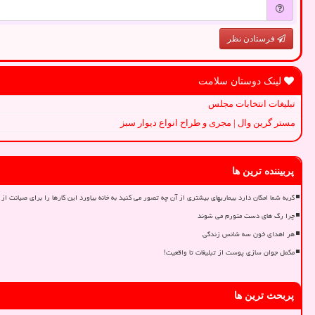
فرستادن نظر
لینک دوستان سلامت
تبلیغات انتخابات مجلس
مستر گرین وال | مجری و طراح انواع دیوار سبز
پربیننده ترین ها
گربه شما امکان دارد بیماریهای بیشتری از آن چه تصور می کنید به خانه بیاورد این کارها را برای صیانت از 
چرا رگ های دست متورم می شوند
هر اهدای خون سه شانس زندگی
مکمل جوان سازی پوست از تبلیغات تا واقعیت!
پربحث ترین ها