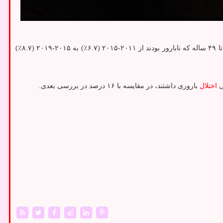
به نقل از مهر به نقل از هلث دی نیوز، بگفته پژوهشگران، داده های بررسی ملی رشد خانواده نشان میدهد که درصد زنان متأهل ۱۵ تا ۴۹ ساله که نابارور بودند از ۲۰۱۱-۲۰۱۵ (۶.۷٪) به ۲۰۱۵-۲۰۱۹ (۸.۷٪)
اختلال
باروری داشتند، در مقایسه با ۱۶ درصد در بررسی بعدی.