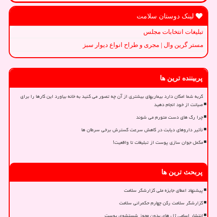
لینک دوستان سلامت
تبلیغات انتخابات مجلس
مستر گرین وال | مجری و طراح انواع دیوار سبز
پربیننده ترین ها
گربه شما امکان دارد بیماریهای بیشتری از آن چه تصور می کنید به خانه بیاورد این کارها را برای
صیانت از خود انجام دهید
چرا رگ های دست متورم می شوند
تأثیر داروهای دیابت در کاهش سرعت گسترش برخی سرطان ها
مکمل جوان سازی پوست از تبلیغات تا واقعیت!
پربحث ترین ها
پیشنهاد اعطای جایزه ملی گزارشگر سلامت
گزارشگر سلامت رکن چهارم حکمرانی سلامت
انتشار اسامی ژل های بدون مجوز شستشوی پوست