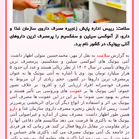
سلامت: رییس اداره پایش زنجیره مصرف داروی سازمان غذا و
دارو، از آموکسی سیلین و سفکسیم را پرمصرف ترین داروهای
آنتی بیوتیک در کشور نام برد.
به گزارش
سلامت
به نقل از مهر، محمدحسین متولی اظهار داشت:
آنتی بیوتیک های آموکسی سیلین و سفکسیم، پرمصرف ترین
داروهای تأمینی در سال ۱۴۰۲ از نظر ریالی هستند و عدد آن حدود ۵
هزار میلیارد تومان بود. وی با اشاره به آنتی بیوتیک ها به عنوان
پرمصرف ترین داروها در کشور، حجم زیادی از آن مربوط به
مصرف خودسرانه افراد ارزیابی کرد و افزود: بر خلاف تصور
عموم، آنتی بیوتیک ها بر
عفونت
های ویروسی بی تأثیر هستند و
منجر به بهبود نمی شوند؛ بنا بر این در این عفونت ها مصرف آنتی
بیوتیک بی اثر و استفاده از انواع دیگر آن برای اثربخشی پرضررتر
است. رییس اداره پایش زنجیره مصرف داروی سازمان غذا و
دارو
همین طور اظهار داشت: مصرف بیش از اندازه و غیراصولی آنتی
بیوتیک ها به باکتری ها فرصت می دهد مکانیسم های دفاعی آنها را
برای مقاومت در مقابل داروها فعال تر کنند. هر زمانی که هر فردی
در جامعه یک آنتی بیوتیک مصرف می کند، باکتری های حساس و
مفید بدن از بین می روند اما باکتری های مقاوم آغاز به رشد و تکثیر