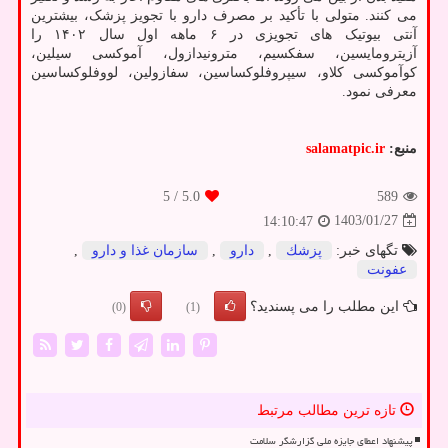
می کنند. متولی با تأکید بر مصرف دارو با تجویز پزشک، بیشترین
آنتی بیوتیک های تجویزی در ۶ ماهه اول سال ۱۴۰۲ را
آزیترومایسین، سفکسیم، مترونیدازول، آموکسی سیلین،
کوآموکسی کلاو، سیپروفلوکساسین، سفازولین، لووفلوکساسین
معرفی نمود.
منبع:
salamatpic.ir
/ 5
5.0
589
1403/01/27
14:10:47
تگهای خبر:
پزشك
,
دارو
,
سازمان غذا و دارو
,
عفونت
این مطلب را می پسندید؟
(0)
(1)
تازه ترین مطالب مرتبط
پیشنهاد اعطای جایزه ملی گزارشگر سلامت