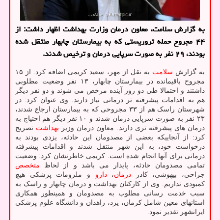
به گزارش سلامت، معاون درمان وزارت بهداشت اظهار داشت: از
۴۴ مجروح حمله تروریستی که به بیمارستان چابهار منتقل شده
بودند، ۲۹ نفر به صورت سرپایی درمان و ترخیص شدند.
به گزارش
سلامت
به نقل از مهر، سعید کریمی اضافه کرد: از ۱۵
مجروح باقیمانده در بیمارستان چابهار، ۱۳ نفر وضعیت مطلوبی
داشتند و احتمالا طی دو روز آینده مرخص می شوند و دو نفر دیگر
هم به اقدامات پیشرفته تر درمانی نیاز دارند. وی عنوان کرد: در
شهرستان راسک هم از ۳۳ مجروحی که به بیمارستان ارجاع شدند،
۲۳ نفر به صورت سرپایی درمان شدند و ۱۰ نفر دیگر هم احتیاج به
درمان های پیشرفته تری دارند. معاون درمان وزیر
بهداشت
تصریح
کرد: از آنجاییکه بعضی از مصدومان این حادثه، یزدی بودند به
درخواست خود، به این شهر منتقل شدند و اقدامات پیشرفته
درمانی برای آنها انجام شده است. کریمی خاطرنشان کرد: وضعیت
تمامی مصدومان حادثه، پایدار می باشد و از لحاظ
متخصص
جراحی، بیهوشی، کادر
درمان
،
دارو
و ملزومات پزشکی هیچ
کمبودی نداریم. وی از کارکنان بهداشت و درمان چابهار و راسک به
سبب خدمت رسانی مطلوب به مصدومان و همینطور همکاری
استانهای معین شامل کرمان، یزد، زاهدان و دانشگاه علوم پزشکی
ایرانشهر تقدیر نمود.