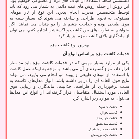
اکستنشن شاهد استفاده از الیاف ‌های نرم و مصنوعی خواهیم بود.
این روش از جمله روش‌ های نیمه دائمی به شمار می ‌رود که باید
توسط متخصصین مجرب انجام پذیرد. این نوع از تار موهای
مصنوعی به نحوی طراحی و ساخته می ‌شوند که بسیار شبیه به
موی طبیعی بوده و جذابیت چشم‌ ها را دو چندان می ‌نمایند. اگر
بخواهیم به تفاوت‌ های بین کاشت و اکستنشن اشاره کنیم، می‌ توان
از ماندگاری بالای کاشت مژه نیز یاد کرد.
بهترین نوع کاشت مژه
خدمات کاشت مژه بر اساس انواع آن
یکی از موارد بسیار مهمی که در
خدمات کاشت مژه
باید مد نظر
قرار داد، تنوع گسترده ی آن می ‌باشد. با توجه به اینکه عمل کاشت
با استفاده از موهای طبیعی و پیوند مو انجام می ‌پذیرد، می ‌تواند
نتایج فوق العاده ‌ای را در بر داشته باشد. انواع مدل‌های کاشت به
سبب برخورداری از ظرافت، جذابیت، ماندگاری و زیبایی فوق
العاده، مورد استقبال متقاضیان قرار گرفته‌اند. از انواع این مدل‌ها
می‌توان به موارد زیر اشاره کرد:
کاشت کلاسیک
کاشت نچرال
کاشت تار به تار
کاشت سه بعدی
کاشت هیدن یا نامرئی
کاشت مژه عروسکی