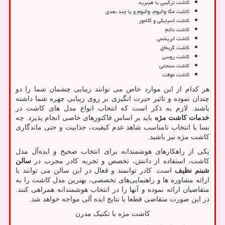
کاشت ترکیبی یا هیبرید
کاشت مگا والیوم، والیوم و یا چند بعدی
کاشت اسپایکی و گلامور
کاشت دائم
کاشت ابریشمی
کاشت گربه‌ای
کاشت روسی
کاشت سنجابی
کاشت موقت
هر کدام از این موارد خاص می‌ توانند زیبایی چشمان شما را دو
چندان نموده و تاثیر حیرت انگیزی بر روی زیبایی چهره شما داشته
باشند. لازم به ذکر است که انتخاب انواع مدل های کاشت در
خدمات کاشت مژه
باید بر اساس فاکتورهای خاصی انجام پذیرد. چه
بسا با انتخاب نامناسب شاهد عدم کیفیت، جذابیت و حتی ماندگاری
کاشت مژه نیز باشید.
یکی از راهکارهای هوشمندانه برای انتخاب صحیح و ایده‌آل مدل
کاشت، استفاده از دانش، تخصص و تجربه کادر مجرب در
سالن
شبنم نظیف
است. کادر توانمند و فعال در این سالن می ‌توانند با
ارائه مشاوره‌ ها و راهنمایی‌های تخصصی، بهترین مدل کاشت را به
متقاضیان ارائه نموده و آنها را در انتخاب هوشمندانه همراهی کنند.
در این صورت متقاضی قطعا با نتایج ایده آلی مواجه خواهد شد.
کاشت مژه با تکنیک مدرن