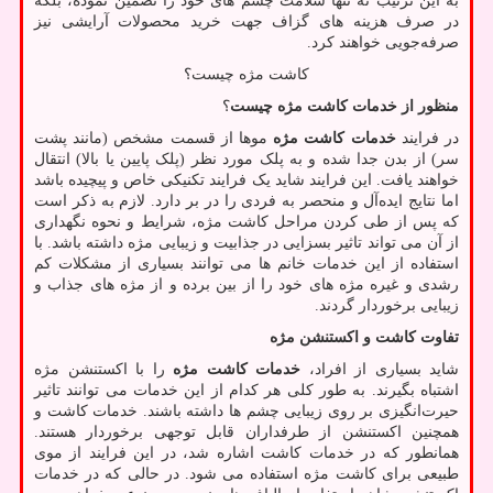
به این ترتیب نه تنها سلامت چشم ‌های خود را تضمین نموده، بلکه
در صرف هزینه ‌های گزاف جهت خرید محصولات آرایشی نیز
صرفه‌جویی خواهند کرد.
کاشت مژه چیست؟
منظور از خدمات کاشت مژه چیست
؟
در فرایند
خدمات کاشت مژه
موها از قسمت مشخص (مانند پشت
سر) از بدن جدا شده و به پلک مورد نظر (پلک پایین یا بالا) انتقال
خواهند یافت. این فرایند شاید یک فرایند تکنیکی خاص و پیچیده باشد
اما نتایج ایده‌آل و منحصر به فردی را در بر دارد. لازم به ذکر است
که پس از طی کردن مراحل کاشت مژه، شرایط و نحوه نگهداری
از آن می تواند تاثیر بسزایی در جذابیت و زیبایی مژه داشته باشد. با
استفاده از این خدمات خانم‌ ها می‌ توانند بسیاری از مشکلات کم
رشدی و غیره مژه ‌های خود را از بین برده و از مژه‌ های جذاب و
زیبایی برخوردار گردند.
تفاوت کاشت و اکستنشن مژه
شاید بسیاری از افراد،
خدمات کاشت مژه
را با اکستنشن مژه
اشتباه بگیرند. به طور کلی هر کدام از این خدمات می ‌توانند تاثیر
حیرت‌انگیزی بر روی زیبایی چشم ‌ها داشته باشند. خدمات کاشت و
همچنین اکستنشن از طرفداران قابل توجهی برخوردار هستند.
همانطور که در خدمات کاشت اشاره شد، در این فرایند از موی
طبیعی برای کاشت مژه استفاده می شود. در حالی که در خدمات