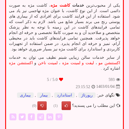
یکی از محبوب‌ترین
خدمات
کاشت مژه
، کاشت مژه به صورت
دائمی است. از این نوع کاشت، با عنوان مژه تهاجمی نیز یاد می
‌شود. استفاده از این فرایند کاشت برای افرادی که از بیماری ‌های
پوستی رنج می‌ برند بسیار شایع می باشد. لازم به ذکر است که
تمامی فرایندهای کاشت در این زمینه با توجه به نظر پزشک
متخصص و صلاحدید آن و به صورت کاملا تخصصی و حرفه ‌ای انجام
خواهد پذیرفت. همچنین تمامی فرایندهای کاشت باید در محیطی
آرام، تمیز و حرفه ‌ای انجام پذیرد. در ضمن استفاده از تجهیزات
کاربردی و استاندارد برای کاشت مژه نیز بسیار ضروری خواهد بود.
از سایر خدمات سالن زیبایی شبنم نظیف می توان به خدمات
اکستنشن مو
،
لیفت و لمینت مژه
،
لمینت ناخن
و
اکستنشن مژه
اشاره کرد .
/ 5
5.0
593
1403/01/04
23:15:52
تگهای خبر:
رپورتاژ
,
استاندارد
,
بیمار
,
بیماری
این مطلب را می پسندید؟
(0)
(1)