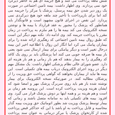
شش ماهه پرداخت می کنند و هیچ جریمه ای هم به خاطر دیرکرد
خود نمی پردازند. وی اظهار داشت: بیمه تامین اجتماعی در صورت
یک روز دیر شدن حق بیمه پرسنل، پزشک یا مرکز را جریمه می
کند اما برای بازپرداخت با تأخیر چند ماهه خود هیچ دیرکردی نمی
پردازد. این نقص در اجرای قانون مشهود است و قانونگذار باید
همانطور که پزشک را مجبور به عقد قرارداد با بیمه ها و نوشتن
نسخه الکترونیک می کند بیمه ها را هم ملزم به پرداخت در زمان
مقرر یا پرداخت جریمه کند. وی ادامه داد: نکته مهم دیگر این است
که طبق روال بیمه تامین اجتماعی کد رهگیری ارائه شده را برای
بیماران پیامک می کرد اما انگار این روال با اطلاعیه اخیر این بیمه
درحال تغییر است و دیگر پیامکی برای بیمار ارسال نمی شود یعنی
باز بیمه ها صرفه جویی می کنند اما پزشکان باید بر روی یک کاغذ
کد رهگیری را به بیمار بدهند که هم بار زمانی و هم بار هزینه ای
دارد. عضو شورای عالی نظام پزشکی اظهار داشت: یک مشکل مهم
دیگر در روند اجرای الکترونیک درباب بیمه های تکمیلی است. این
بیمه ها نباید از بیماران بخواهند که گواهی پرداخت حق ویزیت را از
پزشکان مطالبه کنند. در صورتیکه نسخه الکترونیک برای بیمار
نوشته شده باز هم باید روی سربرگ پزشک مهر و امضا شود که
ایشان هزینه ویزیت پرداخت کرده است. این پروسه هم زمان بر
است و هم هزینه بر و همه اینها بر دوش پزشک قرار می گیرد. وی
افزود: بیمه های تکمیلی باید به سامانه متصل باشند و زمانی که
بیمار توسط پزشک ویزیت شد بطور اتوماتیک حق ویزیت بیمه گذار
محاسبه و قابل پرداخت به او باشد یا این که حداکثر قبض پرداخت
شده از کارتخوان پزشک یا مرکز درمانی به عنوان سند پرداخت