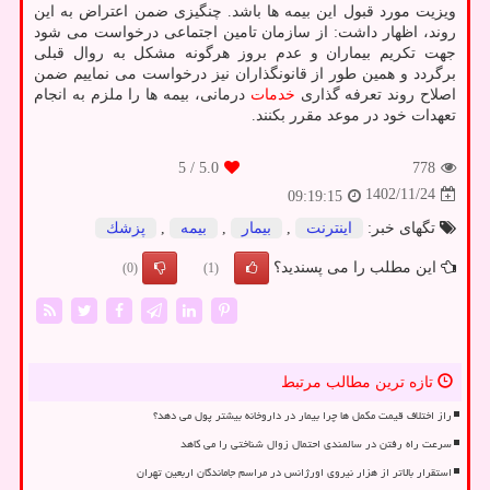
ویزیت مورد قبول این بیمه ها باشد. چنگیزی ضمن اعتراض به این
روند، اظهار داشت: از سازمان تامین اجتماعی درخواست می شود
جهت تکریم بیماران و عدم بروز هرگونه مشکل به روال قبلی
برگردد و همین طور از قانونگذاران نیز درخواست می نماییم ضمن
اصلاح روند تعرفه گذاری
خدمات
درمانی، بیمه ها را ملزم به انجام
تعهدات خود در موعد مقرر بکنند.
/ 5
5.0
778
1402/11/24
09:19:15
تگهای خبر:
اینترنت
,
بیمار
,
بیمه
,
پزشك
این مطلب را می پسندید؟
(0)
(1)
تازه ترین مطالب مرتبط
راز اختلاف قیمت مکمل ها چرا بیمار در داروخانه بیشتر پول می دهد؟
سرعت راه رفتن در سالمندی احتمال زوال شناختی را می کاهد
استقرار بالاتر از هزار نیروی اورژانس در مراسم جاماندگان اربعین تهران