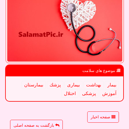
موضوع های سلامت
بیمار
بهداشت
بیماری
پزشك
بیمارستان
آموزش
پزشكی
اختلال
صفحه اخبار
بازگشت به صفحه اصلی