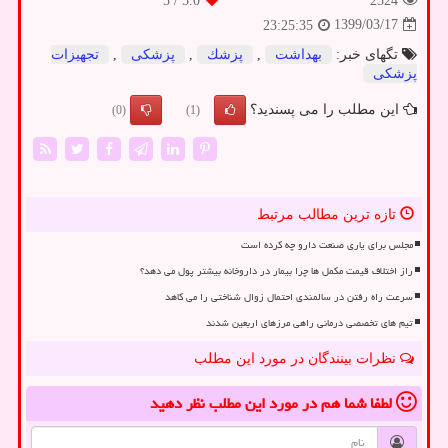
/ 5
5.0
2524
1399/03/17
23:25:35
تگهای خبر:
بهداشت
,
پزشك
,
پزشكی
,
تجهیزات
پزشكی
این مطلب را می پسندید؟
(0)
(1)
تازه ترین مطالب مرتبط
مجلس برای یاری صنعت دارو چه کرده است
راز اختلاف قیمت مکمل ها چرا بیمار در داروخانه بیشتر پول می دهد؟
سرعت راه رفتن در سالمندی احتمال زوال شناختی را می کاهد
تیم های تخصصی درمانی راهی مرزهای اربعین شدند
نظرات بینندگان در مورد این مطلب
لطفا شما هم
در مورد این مطلب
نظر دهید