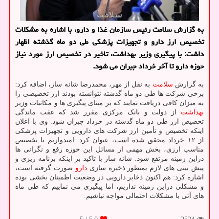
به گزارش سلامت رئیس سازمان غذا و دارو، با اشاره به مشكلات
تخصیص ارز دارو و تجهیزات پزشكی طی دو ماه گذشته اظهار
داشت: با پیگیری وزیر بهداشت، تاخیر در تخصیص ارز مورد نیاز
حوزه دارو تا آخر خرداد جبران می شود.
به گزارش
سلامت
به نقل از مهر، محمدرضا شانه ساز، اضافه کرد:
برخی شرکت ها طی دو ماه گذشته نتوانسته بودند ارز تخصیصی را
به میزان کافی دریافت نمایند که بر مبنای پیگیری ها و مکاتبات وزیر
بهداشت
از دولت و بانک مرکزی مقرر شد که عقب ماندگی
تخصیص ارز طی دو ماه گذشته در خرداد جبران شود. وی با اعلان
اینکه تخصیص و تأمین ارز شرکت های دارویی و تجهیزات پزشکی
از ۱۲ خرداد محقق شده است، عنوان کرد: امیدواریم با تخصیص
مناسب ارزی، بخش مهمی از مسائل این حوزه رفع و نگرانی ها
دراین زمینه مرتفع شود. شانه ساز با تاکید بر اینکه برنامه ریزی و
پیش بینی های لازم بمنظور ذخیره سازی
دارو
صورت گرفته است،
اشاره کرد: هم اکنون ذخایر دارویی در وضعیت اطمینان بخشی بوده
و مشکلی دراین زمینه نداریم، اما پیگیری می نماییم که طی ماه
های آتی با مشکلات احتمالی مواجه نباشیم.