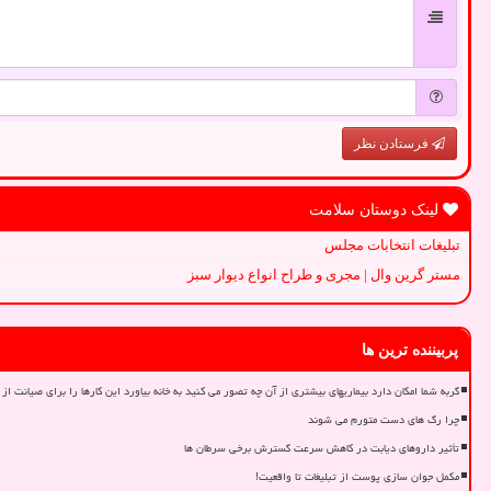
فرستادن نظر
لینک دوستان سلامت
تبلیغات انتخابات مجلس
مستر گرین وال | مجری و طراح انواع دیوار سبز
پربیننده ترین ها
گربه شما امکان دارد بیماریهای بیشتری از آن چه تصور می کنید به خانه بیاورد این کارها را برای صیانت از 
چرا رگ های دست متورم می شوند
تأثیر داروهای دیابت در کاهش سرعت گسترش برخی سرطان ها
مکمل جوان سازی پوست از تبلیغات تا واقعیت!