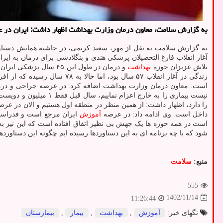
به گزارش سلامت، معاون درمان وزارت بهداشت اظهار داشت: ایران در عر
به گزارش سلامت به نقل از مهر، سعید کریمی، در حاشیه همایش دستاو
آغاز انقلاب فارغ التحصیلان پزشکی هندی و بنگلادشی برای درمان به ایران
تلاش عزیزان حوزه
بهداشت
و درمان در طول این ۴۵
زندگی در آغاز انقلاب ۵۷ سال بود، اما حالا به ۷۸ سال رسیده که از افزایش ۲۰ ساله طول عمر هموطنان ما حکایت دارد و نشان میدهد چه در حوزه بهداشت و چه در حوزه
است. معاون درمان وزارت بهداشت اضافه کرد: در عرصه جراحی و درمان 
را دارد، اظهار داشت: از همین منظر در منطقه اول هستیم و الان در عر
داخل است. وی ادامه داد: در عرصه
آموزش
ایران مرجع است و فدراسیو
است در همه حوزه ها یک جهش بی نظیر اتفاق افتاده است که این نیز به تبیین دارد. کریمی با
شود که با چه برنامه ای به این دستاوردها رسیده ایم چگونه این دستاوردها 
منبع:
سلامت
555
1402/11/14
11:26:44
تگهای خبر:
آموزش
,
بهداشت
,
بیمار
,
بیمارستان