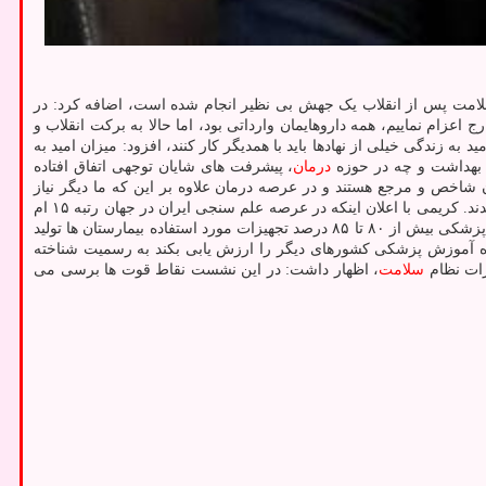
لامت پس از انقلاب یک جهش بی نظیر انجام شده است، اضافه کرد: در
اعزام نماییم، همه داروهایمان وارداتی بود، اما حالا به برکت انقلاب و
یش امید به زندگی خیلی از نهادها باید با همدیگر کار کنند، افزود: میزان امید به
درمان
، پیشرفت های شایان توجهی اتفاق افتاده
شاخص و مرجع هستند و در عرصه درمان علاوه بر این که ما دیگر نیاز
نیست بیماری را به خارج اعزام نماییم، سال قبل فقط ۱ میلیون و دویست هزار نفر توریست سلامت از کشورهای اطراف آمدند و در کشور ما درمان شدند. کریمی با اعلان اینکه در عرصه علم سنجی ایران در جهان رتبه ۱۵ ام
حدود ۹۰ درصد داروها را خودمان تولید می نماییم و در عرصه تجهیزات پزشکی بیش از ۸۰ تا ۸۵ درصد تجهیزات مورد استفاده بیمارستان ها تولید
زه آموزش پزشکی کشورهای دیگر را ارزش یابی بکند به رسمیت شناخته
سلامت
، اظهار داشت: در این نشست نقاط قوت ها برسی می