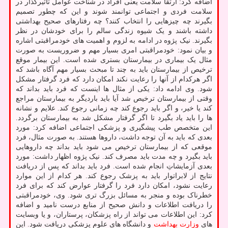
اضافه کرد: ارتقا سلامت یعنی افراد در شناخت عوامل تأثیرگذار در
سلامت فردی و اجتماعی توانمند شوند و این که چطور تصمیم
بگیرند چه چیزهایی را انتخاب کنند؟ چه رفتارهای صحیح بهداشتی
داشته باشند و یک شیوه زندگی سالم را برای خودشان در نظر
بگیرند. نیک پژوه در ادامه به لزوم و اهمیت های خودمراقبتی اشاره
و بیان نمود: خودمراقبتی امری بسیار مهم و ضروریست به صورت
مثال یک بیماری در بیمارستان بستری شده است. این بیمار موقع
ترخیص از بیمارستان باید به چند تا مبحث بسیار مهم آگاه باشد که
اگر هرکدام از آنها را رعایت نکند امکان دارد که فرد گرفتار مشکل
شود. وی ادامه داد: یکی از مثال ها اینست که فرد باید بداند که
وقتی از بیمارستان ترخیص شد آیا باید باردیگر به بیمارستان مراجع
کند یا خیر، و اگر باید رجوع کند چه زمانی رجوع کند. علایم و نشانه
ها را باید یاد بگیرد تا اگر گرفتار مشکل شد به بیمارستان برگردد.
این متخصص طب پیشگیری و پزشکی اجتماعی اضافه کرد: مورد
بعدی که باید به آن توجه داشت، داروها هستند. به صورت مثال، فرد
موقعی که از بیمارستان ترخیص می شود باید بداند چه داروهایی
باید بگیرد و چه مدت باید مصرف کند. نیک پژوه اظهار داشت: مورد
بعدی آزمایشاتِ انجام شده است. فرد باید بداند که پس از دریافت
نتایج از لابراتوار باید به پزشک رجوع کند. هر کدام از این موارد
رعایت نشود، امکان دارد فرد را گرفتار عوارض کند که برای فرد
خطرناک بوده و منجر به مسائل بزرگ تری شود. وی، خودمراقبتی
را دریافت اطلاعات و دانش صحیح از منابع درست نامید و اضافه
کرد: این اطلاعات می تواند از راه پزشکان، پرستاران، و یا وبسایت
های
وزارت بهداشت
و دانشگاه های علوم پزشکی دریافت شود. این