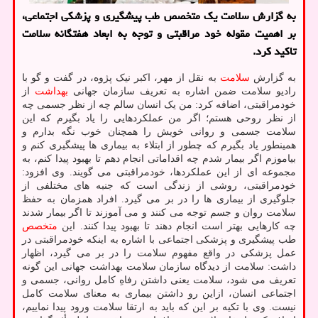
به گزارش سلامت یک متخصص طب پیشگیری و پزشکی اجتماعی،
بر اهمیت مقوله خود مراقبتی و توجه به ابعاد هفتگانه سلامت
تاکید کرد.
به گزارش
سلامت
به نقل از مهر، اکبر نیک پژوه، در گفت و گو با
رادیو سلامت ضمن اشاره به تعریف سازمان جهانی
بهداشت
از
خودمراقبتی، اضافه کرد: من یک انسان سالم چه از نظر جسمی چه
از نظر روحی هستم؛ اگر من عملکردهایی را یاد بگیرم که این
سلامت جسمی و روانی خویش را همچنان خوب نگه بدارم و
همینطور یاد بگیرم که چطور از ابتلاء به بیماری ها پیشگیری کنم و
بیاموزم اگر بیمار شدم چه اقداماتی انجام دهم تا بهبود پیدا کنم، به
مجموعه ای از این عملکردها، خودمراقبتی می گویند. وی افزود:
خودمراقبتی، روشی از زندگی است که جنبه های مختلفی از
جلوگیری از بیماری ها را در بر می گیرد. افراد همزمان به حفظ
سلامت روان و جسم توجه می کنند و می آموزند تا اگر بیمار شدند
چه کارهایی بهتر است انجام دهند تا بهبود پیدا کنند. این
متخصص
طب پیشگیری و پزشکی اجتماعی با اشاره به اینکه خودمراقبتی در
عمل پزشکی در واقع مفهوم سلامت را در بر می گیرد، اظهار
داشت: سلامت از دیدگاه سازمان سلامت بهداشت جهانی این گونه
تعریف می شود، سلامت یعنی داشتن رفاهِ کامل روانی، جسمی و
اجتماعی انسان، ازاین رو داشتن بیماری به معنای سلامت کامل
نیست. وی با تکیه بر این که باید به ارتقا سلامت ورود پیدا نماییم،