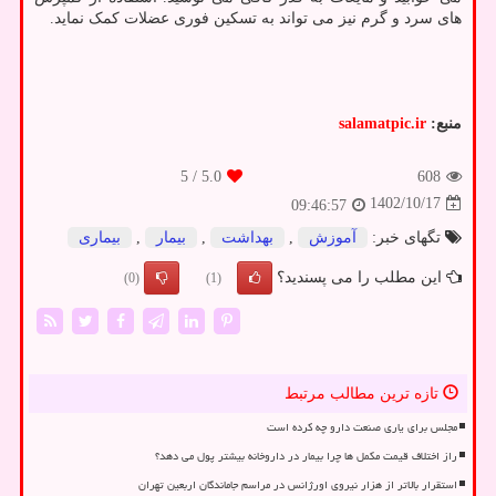
های سرد و گرم نیز می تواند به تسکین فوری عضلات کمک نماید.
منبع:
salamatpic.ir
/ 5
5.0
608
1402/10/17
09:46:57
تگهای خبر:
آموزش
,
بهداشت
,
بیمار
,
بیماری
این مطلب را می پسندید؟
(0)
(1)
تازه ترین مطالب مرتبط
مجلس برای یاری صنعت دارو چه کرده است
راز اختلاف قیمت مکمل ها چرا بیمار در داروخانه بیشتر پول می دهد؟
استقرار بالاتر از هزار نیروی اورژانس در مراسم جاماندگان اربعین تهران