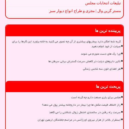
تبلیغات انتخابات مجلس
مستر گرین وال | مجری و طراح انواع دیوار سبز
پربیننده ترین ها
گربه شما امکان دارد بیماریهای بیشتری از آن چه تصور می کنید به خانه بیاورد این کارها را برای
صیانت از خود انجام دهید
چرا رگ های دست متورم می شوند
تأثیر داروهای دیابت در کاهش سرعت گسترش برخی سرطان ها
هر اهدای خون سه شانس زندگی
پربحث ترین ها
مجلس برای یاری صنعت دارو چه کرده است
راز اختلاف قیمت مکمل ها چرا بیمار در داروخانه بیشتر پول می دهد؟
سرعت راه رفتن در سالمندی احتمال زوال شناختی را می کاهد
استقرار بالاتر از هزار نیروی اورژانس در مراسم جاماندگان اربعین تهران