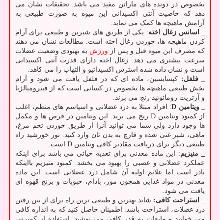
بخصوص در دونده های ماراتن مفید می باشد. تحقیقات نشان می
دهد که خاصیت آنتی اکسیدانی این میوه به صورت طبیعی به
آرامش ماهیچه ها کمک می نماید.
_ اسانس زغال اخته
: یکی از طریق های شیرین و طبیعی برای آرام
کردن ماهیچه ها، خوردن زغال اخته است. مطالعات نشان می دهند
که مصرف این میوه قبل و پس از
ورزش
به بهبودی وضعیت عضلات
سرعت بیشتری می دهد. زغال اخته دارای قدرت آنتی اکسیدانی
است و نشان داده شده استرس اکسیداتیو و التهاب را می کاهد.
_ فلفل:
کپسایسین، ماده ای که در فلفل یافت می شود و آرام
بخش طبیعی ماهیچه ها بخصوص در کسانی است که از فیبرومیالژیا
و آرتریت روماتوئید رنج می برند.
_ ویتامین D
: افراد مبتلا به درد عضلانی و اسپاسم های منظم، اغلب
از کمبود ویتامین D رنج می برند. این ویتامین در قرص ها و مکمل
ها وجود دارد ولی شما می توانید آنرا از طریق خوردن تخم مرغ،
ماهی، شیر غنی شده و قارچ به بدن تان وارد کنید. نور خورشید راه
طبیعی دیگر برای دریافت مقادیر کافی ویتامین D است.
_ منیزیم
: این ماده معدنی برای تغذیه حیاتی می باشد برای اینکه
عملکرد عضلانی و عصبی را بهبود می بخشد. کمبود منیزیم بااینکه
نادر است اما علایم اولیه آن شامل درد عضلانی است. این ماده
معدنی در مواد غذایی همچون موز، بادام، حبوبات و برنج قهوه ای
یافت می شود.
_ استراحت کافی:
شاید بهترین و طبیعی ترین راه برای از بین رفتن
درد عضلات، استراحت باشد. اطمینان حاصل کنید که به اندازه کافی
می خوابید و مایعات به قدر کافی می نوشید. استفاده از کمپرس