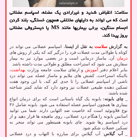
سلامت: انقباض شدید و غیرارادی یک عضله، اسپاسم عضلانی
است که می تواند به دلیلهای مختلفی همچون خستگی، بلند کردن
اجسام سنگین، برخی بیماریها مانند MS یا دیستروفی عضلانی
بروز پیدا کند.
به گزارش
سلامت
به نقل از ایسنا
، اسپاسم عضلانی می تواند در
کوتاه یا طولانی مدت عضلات فرد را درگیر کند که یکی از روش های
درمان
آن، ماساژ درمانی است و در بعضی موارد نیز به بیمار
سفارش می شود که استراحت مطلق و طولانی مدت داشته باشد.
بنابر اعلام دفتر
آموزش
و ارتقای سلامت جامعه وزارت
بهداشت
،
بااینکه استراحت، کشش های ملایم و ماساژ عضله می تواند درد
ناشی از اسپاسم عضلانی را تا حدی کم کند، با این وجود هفت
تسکین دهنده طبیعی عضلات نیز وجود دارد که شاید کمتر شناخته
شده باشند:
_ چای بابونه:
بابونه یک گیاه باستانی است که برای درمان انواع
بیماری ها همچون اسپاسم عضله استفاده می شود. بابونه شامل ۳۶
نوع فلاونوئید است که خاصیت ضد التهابی دارند. شما می توانید
اسانس بابونه را هنگام درد عضلانی، روی ماهیچه ها قرار دهید و از
درد اسپاسم رها شوید. چای بابونه همینطور می تواند منجر به
تسکین عضلات شکم شود.
_ آب گیلاس
: آب گیلاس برای مبارزه با التهاب و درد عضلانی