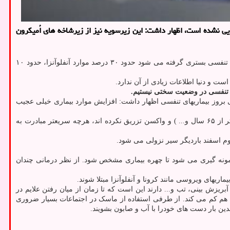
ریهای واگیر وزارت بهداشت با اشاره به این که برمبنای آزمایش ها، کرونای JN.1 در کشور ما شناسایی نشده است، اظهار داشت: این زیرسویه نیز از زیرشاخه های اُمیکرون
درباره ی آخرین وضعیت شیوع بیماریهای تنفسی در کشور، اظهار داشت: برمبنای آزمایش هایی که از بیماران تنفسی بستری گرفته می شود حدود ۳۰ درصد موارد آنفلوآنزا، حدود ۱۰
ست و دنیا اطلاعات زیادی از آن ندارد.
ی تنفسی در وضعیت سختی نیستیم.
 بروز بیماریهای تنفسی اظهار داشت: افزایش موارد بیماری خیلی عجیب
او اشاره کرد: سفارش اصلی ما با وجود این که وارد دی ماه شده ایم، همچنان این است که کسانی که در گروه پرخطر هستند (زنان باردار، افراد بالاتر از ۶۵ سال و... ) و واکسن تزریق نکرده اند، هرچه سریعتر مبادرت به
دوم اسفند باردیگر سیر نزولی می شود.
ن نمونه گیری می شود تا چهره بیماری مشخص شود. از نظر درمانی چندان
اریهای ویروسی مانند کرونا و آنفلوآنزا مبتلا شوند.
یزش بینی، تب و... دارند این است که تا زمان از میان رفتن علایم در
 را هم کم می کند. از طرفی استفاده از ماسک در اجتماعات بسیار ضروری
ین بار دست های خودرا با آب و صابون بشویند.