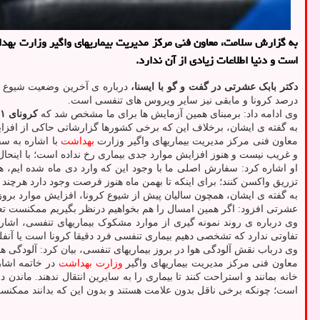
است و دنیا اطلاعات زیادی از آن ندارد.
دکتر بابک عشرتی در گفت و گو با ایسنا،
درصد کرونا و مابقی نیز سایر ویروس های تنفسی است.
وی ادامه داد: برمبنای همین آزمایش ها برای ما مشخص شد که
کرونای JN.۱ در کشور ما شناسایی نشده است
به گفته ی ایشان، برخلاف این که برخی کشورها گزارشاتی حاکی از افزایش
معاون فنی مرکز مدیریت بیماریهای واگیر وزارت
بهداشت
با اشاره به س
و غریب نیست و هنوز افزایش موارد جدی بیماری رخ نداده است؛ با اینحال ب
تزریق واکسن کنند؛ برای اینکه تا بهمن ماه هنوز فرصت وجود دارد هرچند
به گفته ی ایشان، همچون سالیان پیش از شیوع کرونا، افزایش موارد بروز آ
عشرتی افزود: اگر همین امسال را هم بخواهیم درنظر بگیریم ممکنست تعداد مو
وی درباره ی روند نمونه گیری از موارد مشکوک بیماریهای تنفسی، اشاره
تفاوتی ندارد که تشخصی دهیم بیماری تنفسی فرد دقیقا کرونا است یا آنفلوآ
وی درباب نقش آلودگی هوا در بروز بیماریهای تنفسی، بیان کرد: آلودگی هوا 
معاون فنی مرکز مدیریت بیماریهای واگیر
وزارت بهداشت
در خاتمه اشار
خانه بمانند و استراحت کنند تا بیماری را به سایرین انتقال ندهند. ما
است؛ چونکه برخی ناقل بدون علامت هستند و بدون این که بدانند ممکنست 