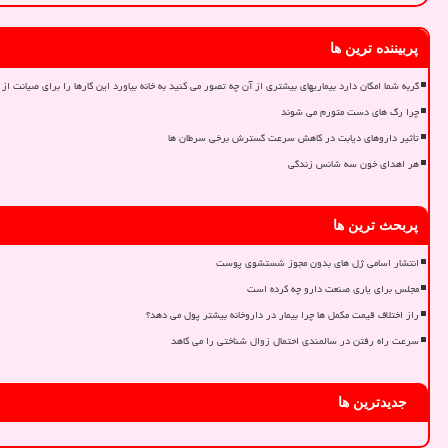
پربیننده ترین ها
گربه شما امکان دارد بیماریهای بیشتری از آن چه تصور می کنید به خانه بیاورد این کارها را برای صیانت از 
چرا رگ های دست متورم می شوند
تأثیر داروهای دیابت در کاهش سرعت گسترش برخی سرطان ها
هر اهدای خون سه شانس زندگی
پربحث ترین ها
انتشار اسامی ژل های بدون مجوز شستشوی پوست
مجلس برای یاری صنعت دارو چه کرده است
راز اختلاف قیمت مکمل ها چرا بیمار در داروخانه بیشتر پول می دهد؟
سرعت راه رفتن در سالمندی احتمال زوال شناختی را می کاهد
جدیدترین ها