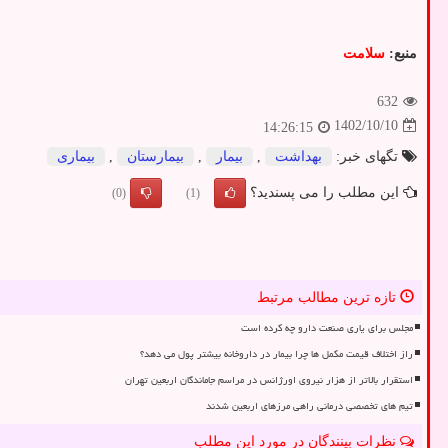
منبع:
سلامت
632
1402/10/10
14:26:15
تگهای خبر:
بهداشت
,
بیمار
,
بیمارستان
,
بیماری
این مطلب را می پسندید؟
(0)
(1)
تازه ترین مطالب مرتبط
مجلس برای یاری صنعت دارو چه کرده است
راز اختلاف قیمت مکمل ها چرا بیمار در داروخانه بیشتر پول می دهد؟
استقرار بالاتر از هزار نیروی اورژانس در مراسم جاماندگان اربعین تهران
تیم های تخصصی درمانی راهی مرزهای اربعین شدند
نظرات بینندگان در مورد این مطلب