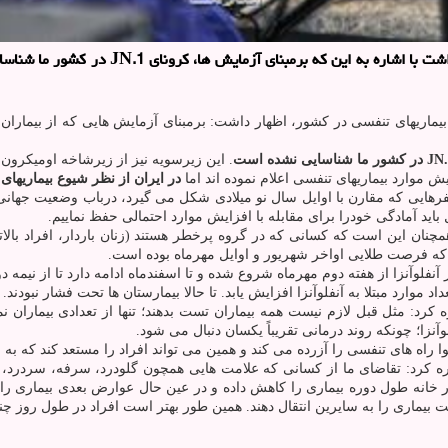
به گزارش سلامت، معاون فنی مرکز مدیریت بیما
. این زیرسویه نیز از زیرشاخه اومیکرون ا
 موارد بیماریهای تنفسی اعلام نموده اند اما
در ایران از نظر شیوع بیماریها
فرهایی که مقارن با اوایل سال نو میلادی شکل می گیرد، درباب وضعیت جهانی
اید آمادگی خودرا برای مقابله با افزایش موارد احتمالی حفظ نماییم.
 که فرصت طلایی اواخر شهریور و اوایل مهرماه بوده است.
نفلوآنزا از هفته دوم مهرماه شروع شده و تا اسفندماه ادامه دارد تا از نیمه 
ارد مبتلا به آنفلوآنزا افزایش یابد. تا حالا بیمارستان ها تحت فشار نبودند.
 کرد: مثل قبل لازم نیست همه بیماران تست بدهند؛ تنها از تعدادی بیمارا
نزا؛ چونکه روند درمانی تقریباً یکسان دنبال می شود.
راه های تنفسی را آزرده می کند و همین می تواند افراد را مستعد کند که به بیم
ه کرد: تقاضای ما از کسانی که علامت هایی همچون گلودرد، سرفه، سردرد، آبر
ندن در خانه طول دوره بیماری را کاهش داده و در عین حال عوارض بعدی بیماری
بیماری را به سایرین انتقال دهند. همین طور بهتر است افراد در طول روز چند