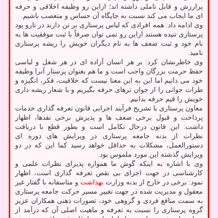
پرارزش و قابل تاملی داشته اند؛ ازاین رو وظیفه اخلاقی و حرفه
ای ما ایجاب می کند نسبت به جایگاه آن حساس و متعصب باشیم.
وی ادامه داد: همه افرادی که لباس پرستاری بر تن دارند در تارو پود
پرستاری تنیده هستند ازاین رو نمی توان صرفاً با ثبت موفقیت ها به
نام خود و ثبت ضعف ها به نام دیگران خویش را ریشه پرستاری
نامید.
وی خاطرنشان کرد: بر هر انسان آزاده ای در هر شغل و لباسی
حفظ حرمت بزرگان واجب است و ما هم بعنوان پرستار آنرا وظیفه
خود می دانیم اما این به این معنا نیست که خلاقیت، فکر، انگیزه و
طرات جوانی را از جوان ترهای حرفه بگیریم و با شعار ریشه داری
خویش را قیم حرفه بدانیم.
معاون پرستاری با تشریح فرآیند اجرایی قانون تعرفه گذاری خدمات
پرداخت و قبول برخی ضعف ها و پذیرش برخی نقدها، اظهار
داشت: این قانون درحال تکامل است و بطور قطع با دریافت
نظرات از بدنه جامعه پرستاری در ویرایش های دوره ای
دستورالعمل، مشکلات به حداقل خواهد رسید کما این که در دو
ویرایش گذشته این مورد ملموس بود.
وی با اشاره به اینکه گوش ما همواره پذیرای نظرات علمی و
کارشناسی در جهت اجرای بی نقص تعرفه گذاری است، اظهار
نمود: برخی در خارج از بدنه وزارت
بهداشت
و متاسفانه با گفتار غیر
معقول و مدیریت شده در جهت تغییر مسیر حرکت جامعه پرستاری
به سمت منافع فردی و گروهی خود، تصورات ذهنی همکاران عزیز
گروه پرستاری را نسبت به تعرفه و ماهیت اصلی آن که درآمد از