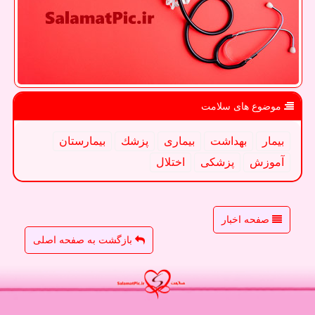
موضوع های سلامت
بیمار
بهداشت
بیماری
پزشك
بیمارستان
آموزش
پزشكی
اختلال
صفحه اخبار
بازگشت به صفحه اصلی