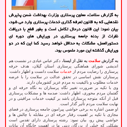
به گزارش سلامت، معاون پرستاری وزارت بهداشت ضمن پذیرش
نقدهایی که به قانون تعرفه گذاری خدمات پرستاری وارد می شود،
بیان نمود: این قانون درحال تکامل است و بطور قطع با دریافت
نظرات از بدنه جامعه پرستاری در ویرایش های دوره ای
دستورالعمل، مشکلات به حداقل خواهد رسید کما این که در دو
ویرایش گذشته این مورد ملموس بود.
به گزارش
سلامت
به نقل از ایسنا،
دکتر عباس عبادی در نشست هم
اندیشی شورای هماهنگی پرستاری استان گیلان، هدف حرفه
پرستاری را رضایت مردم از
خدمات
سلامت دانست و اظهار داشت:
پرستاران نقش اساسی در تحقق عدالت در سلامت را با عرضه
خدمات مطلوب و باکیفیت به مردم عزیز کشورمان دارند.
وی با تکیه بر ضرورت تغییر نگاه پرستاران به نگاه حرفه ای و
گفتمان مردم محوری، اظهار داشت: صدمه ها و مشکلات پرستاری
قبل از آنکه متوجه پرستاران باشد بر کیفیت خدمات مراقبتی و در
نهایت سلامت مردم تأثیر گذار است.
او ضمن اشاره به برخی حواشی پیرامون جامعه پرستاری در فضای
مجازی با تکیه بر اهمیت رفتار حرفه ای در مقابله با چالش ها و
حواشی پیش رو، بیان نمود: رشته پرستاری دارای تقدس است
بشکلی که خیلی از بزرگان دینی ما در اهمیت جایگاه آن بیانات