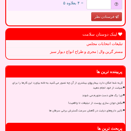
= ۴ بعلاوه ۵
فرستادن نظر
لینک دوستان سلامت
تبلیغات انتخابات مجلس
مستر گرین وال | مجری و طراح انواع دیوار سبز
پربیننده ترین ها
گربه شما امکان دارد بیماریهای بیشتری از آن چه تصور می کنید به خانه بیاورد این کارها را برای
صیانت از خود انجام دهید
چرا رگ های دست متورم می شوند
مکمل جوان سازی پوست از تبلیغات تا واقعیت!
تأثیر داروهای دیابت در کاهش سرعت گسترش برخی سرطان ها
پربحث ترین ها