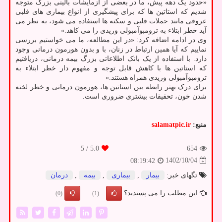
«حدود یک دهه پیش، ما در بعضی از آزمایشات بالینی بزرگ متوجه
شدیم که استاتین ها که برای پیشگیری از انواع بیماری های قلبی
عروقی مانند حملات قلبی و سکته ها استفاده می شود، به نظر می
آید خطر ابتلاء به ترومبوآمبولی وریدی را می کاهد.»
وی در ادامه اضافه کرد: «در این مطالعه، ما می خواستیم بررسی
نماییم که آیا همین ارتباط در زنان، با و بدون هورمون درمانی وجود
دارد. با استفاده از یک بانک اطلاعاتی بزرگ بیمه درمانی، دریافتیم
که استاتین ها با کاهش قابل توجه و مفهوم دار خطر ابتلاء به
ترومبوآمبولی وریدی همراه هستند.»
برای درک بهتر رابطه بین استاتین ها، هورمون درمانی و خطر لخته
شدن خون، تحقیقات بیشتری ضروری است.
منبع:
salamatpic.ir
/ 5
5.0
654
1402/10/04
08:19:42
تگهای خبر:
بیمار
,
بیماری
,
بیمه
,
درمان
این مطلب را می پسندید؟
(0)
(1)