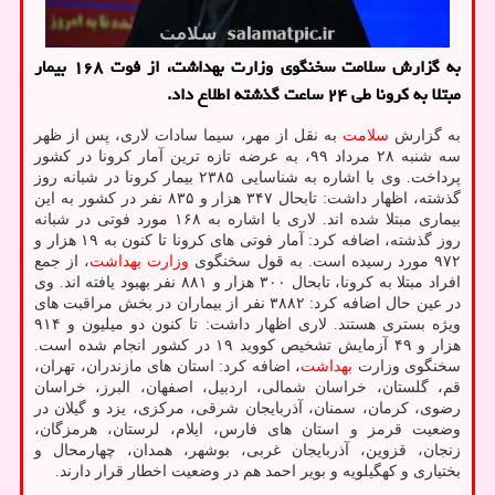
به گزارش سلامت سخنگوی وزارت بهداشت، از فوت ۱۶۸ بیمار
مبتلا به كرونا طی ۲۴ ساعت گذشته اطلاع داد.
به گزارش
سلامت
به نقل از مهر، سیما سادات لاری، پس از ظهر
سه شنبه ۲۸ مرداد ۹۹، به عرضه تازه ترین آمار کرونا در کشور
پرداخت. وی با اشاره به شناسایی ۲۳۸۵ بیمار کرونا در شبانه روز
گذشته، اظهار داشت: تابحال ۳۴۷ هزار و ۸۳۵ نفر در کشور به این
بیماری مبتلا شده اند. لاری با اشاره به ۱۶۸ مورد فوتی در شبانه
روز گذشته، اضافه کرد: آمار فوتی های کرونا تا کنون به ۱۹ هزار و
۹۷۲ مورد رسیده است. به قول سخنگوی
وزارت بهداشت
، از جمع
افراد مبتلا به کرونا، تابحال ۳۰۰ هزار و ۸۸۱ نفر بهبود یافته اند. وی
در عین حال اضافه کرد: ۳۸۸۲ نفر از بیماران در بخش مراقبت های
ویژه بستری هستند. لاری اظهار داشت: تا کنون دو میلیون و ۹۱۴
هزار و ۴۹ آزمایش تشخیص کووید ۱۹ در کشور انجام شده است.
سخنگوی وزارت
بهداشت
، اضافه کرد: استان های مازندران، تهران،
قم، گلستان، خراسان شمالی، اردبیل، اصفهان، البرز، خراسان
رضوی، کرمان، سمنان، آذربایجان شرقی، مرکزی، یزد و گیلان در
وضعیت قرمز و استان های فارس، ایلام، لرستان، هرمزگان،
زنجان، قزوین، آذربایجان غربی، بوشهر، همدان، چهارمحال و
بختیاری و کهگیلویه و بویر احمد هم در وضعیت اخطار قرار دارند.