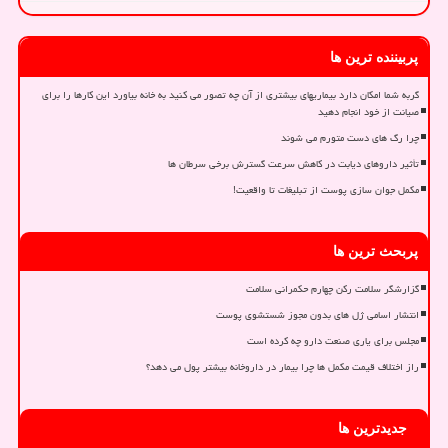
پربیننده ترین ها
گربه شما امکان دارد بیماریهای بیشتری از آن چه تصور می کنید به خانه بیاورد این کارها را برای
صیانت از خود انجام دهید
چرا رگ های دست متورم می شوند
تأثیر داروهای دیابت در کاهش سرعت گسترش برخی سرطان ها
مکمل جوان سازی پوست از تبلیغات تا واقعیت!
پربحث ترین ها
گزارشگر سلامت رکن چهارم حکمرانی سلامت
انتشار اسامی ژل های بدون مجوز شستشوی پوست
مجلس برای یاری صنعت دارو چه کرده است
راز اختلاف قیمت مکمل ها چرا بیمار در داروخانه بیشتر پول می دهد؟
جدیدترین ها