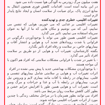
هفت میلیون مرگ زودرس به آلودگی هوا نسبت داده می شود.
در این بیانیه آمده است: اقدامات کاهش فوری همچون انتقال به
منابع انرژی پاک، برای صیانت از سلامت انسان و ایجاد نتایج پایدار
لازم است.
تغییرات اقلیمی، خطری جدی و تهدیدکننده
تغییرات اقلیمی بر غذایی که می خوریم، هوایی که تنفس می
نماییم، آبی که می نوشیم و مکان هایی که ما از آنها به عنوان
سرپناه استفاده می نماییم، تاثیر می گذارد.
تغییرات اقلیمی همین طور می تواند با بوجودآوردن دگرگونی در
فراوانی یا شدت رویدادهای شدید آب و هوایی و انتشار آفات و
بیماریهای خاص، بر سلامت و رفاه افراد تأثیر بگذارد.
بگفته کارشناسان، تغییرات آب و هوایی از دو طریق بر سلامت
افراد تأثیر می گذارد:
- با تغییر در شدت یا فراوانی مشکلات سلامتی که افراد هم اکنون با
آن مواجه هستند
- با بوجودآوردن مشکلات بهداشتی جدید یا پیش بینی نشده در افراد
اثرات تغییرات آب و هوایی بر سلامتی شامل بیماریهای تنفسی و
قلبی، بیماریهای در رابطه با آفات مانند بیماری لایم و ویروس نیل
غربی، بیماریهای در رابطه با آب و غذا و جراحات و مرگ ومیر
است. تغییرات آب و هوایی همین طور با افزایش جرایم خشن و
بطور کلی کاهش سلامت روان مرتبط می باشد.
افراد می توانند بطور همزمان یا در مراحل مختلف زندگی با چندین
مورد از اثرات تغییرات اقلیمی مواجه شوند.
تدروس آدهانوم قبریسوس نیز بتازگی گفته است: سازمان جهانی