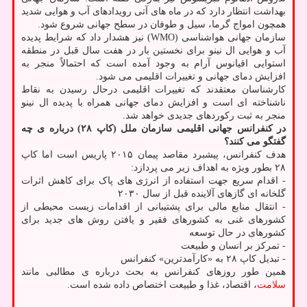
بهداشت انتظار دارد که در ماه های آتی رویدادهای آب و هوایی شدید
همچون امواج گرما، سیل و طوفان در سطح جهانی شروع شود.
سازمان جهانی هواشناسی (WMO) نیز هشدار داد که شرایط پدیده
آب و هوایی ال نینو برای نخستین بار در هفت سال قبل در منطقه
استوایی اقیانوس آرام به وجود آمده است که احتمالاً منجر به
افزایش دمای جهانی و تغییرات اقلیمی می شود.
کارشناسان معتقدند که تغییرات اقلیمی درحال رسیدن به نقاط
ناشناخته ای است و افزایش دمای جهانی همراه با پدیده ال نینو
منجر به ثبت رکوردهای جدیدی خواهد شد.
در کنفرانس جهانی اقلیمی سازمان ملل (کاپ ۲۸) درباره ی چه
گفتگو می کنند؟
هدف کنفرانس، پیشبرد مقاصد پیمان ۲۰۱۵ پاریس است اما کاپ
۲۸ بطور ویژه به اهداف زیر می پردازد:
- اقدام سریع جهت استفاده از انرژی های پاک برای کاهش اثرات
گلخانه ای گازهای آلاینده قبل از سال ۲۰۳۰
- انتقال منابع مالی برای پشتیبانی از اقدامات زیست محیطی از
کشورهای غنی به کشورهای فقیر و یافتن روش های جدید برای
کشورهای در حال توسعه
- تمرکز بر انسان و طبیعت
- تبدیل کاپ ۲۸ به «کارآمدترین» کنفرانس
همین طور روزهای کنفرانس به بحث درباره ی مطالبی مانند
سلامت
، اقتصاد، غذا و طبیعت اختصاص داده شده است.