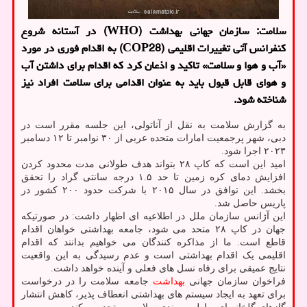
سلامت: سازمان جهانی بهداشت (WHO) در آستانه شروع
کنفرانس آتی تغییرات اقلیمی (COP28) به اقدام فوری در مورد
«آب و هوا و سلامت» تاکید و اذعان کرد که اقدام برای داشتن آب
و هوای قابل قبول باید به عنوان اقدامی برای سلامت افراد نیز
شناخته شود.
به گزارش سلامت به نقل از آناتولی، این جلسه مقرر است در
دبی، شهر پرجمعیت امارات متحده عربی از ۳۰ نوامبر تا ۱۲ دسامبر
۲۰۲۳ اجرا شود.
امید این است که کاپ ۲۸ بتواند هدف طولانی مدت محدود کردن
افزایش دمای کره زمین تا حد ۱.۵ درجه سانتی گراد را تحقق
بخشد. این توافق در سال ۲۰۱۵ با شرکت حدود ۲۰۰ کشور در
پاریس حاصل شد.
این آژانس سازمان ملل در اطلاعیه ای اظهار داشت: در صورتیکه
جهان در کاپ ۲۸ متحد می شود، جامعه بهداشتی خواهان اقدام
قاطع است. ما از مذاکره کنندگان می خواهیم بدانند که اقدام
اقلیمی یک اقدام بهداشتی است و عدم رسیدگی به این واقعیت
نتایج عمیقی برای رفاه نسل های فعلی و آینده خواهد داشت.
فراخوان سازمان جهانی
بهداشت
جامعه سلامت را در درخواست
برای تعهد به ایجاد سیستم های بهداشتی انعطاف پذیر، کاهش انتشار