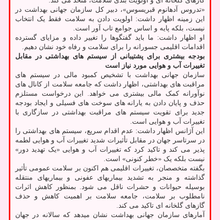
گازهای گلخانه ای و اولویت بندی سلامت، متحد می کند.
«تدروس آدهانوم قبریسوس»، دبیر کل سازمان جهانی بهداشت در
این زمینه اظهار داشت: اولویت دادن به سلامت فقط یک انتخاب
نیست، بلکه پایه و اساس جوامع تاب آور است.
او اظهار داشت: ما باید گفتگوها را تغییر داده و مزایای گسترده
اقدامات اقلیمی جسورانه را برای سلامت و رفاه خود نشان دهیم.
بودجه بیشتری برای پشتیبانی از سیستم های بهداشتی در مقابل
تغییرات آب و هوایی مورد نیاز است
سازمان جهانی بهداشت با تشخیص کمبود مالی در سیستم های
مراقبت های بهداشتی، اظهار داشت که جامعه سلامت از کانال های
نوآورانه کمک مالی بیشتری می خواهد. این درخواست مستلزم
حذف و پایان دادن به یارانه های سوخت های فسیلی و ایجاد بودجه
جدید برای تقویت سیستم های مراقبت بهداشتی در سازگاری با
تغییرات آب و هوایی است.
این آژانس اظهار داشت: عدم اقدام سریع، سیستم های بهداشتی را
در سرتاسر جهان در مقابل تأثیرات شدید تغییرات آب و هوایی لطمه
پذیر می کند و تاکید کرد که تغییرات آب و هوایی «یک تهدید دور»
نیست بلکه یک «خطر کنونی» است.
بگفته متخصصان، تغییرات اقلیمی هم اکنون بر سلامت عمومی تأثیر
گذاشته و منجر به تشدید بیماریهای عفونی و بیماریهای منتقله
بوسیله حیوانات و حشرات ناقل می شود. بمنظور کاهش اثرات
نامطلوب بر سلامت، جامعه سلامت بر اهمیت کاهش و حذف
گازهای گلخانه ای تاکید می کند.
آمارهای سازمان جهانی بهداشت نشان میدهد که سالانه در جهان