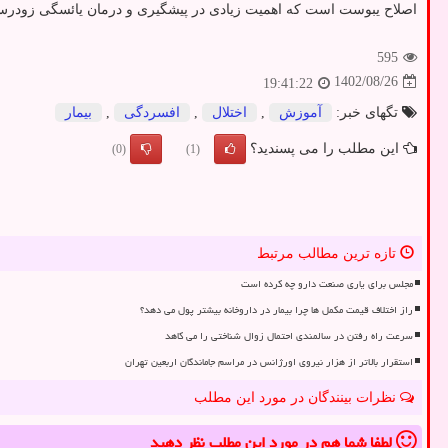
اصلاح یبوست است که اهمیت زیادی در پیشگیری و درمان یائسگی زودرس 
595
1402/08/26
19:41:22
تگهای خبر:
آموزش
,
اختلال
,
افسردگی
,
بیمار
این مطلب را می پسندید؟
(0)
(1)
تازه ترین مطالب مرتبط
مجلس برای یاری صنعت دارو چه کرده است
راز اختلاف قیمت مکمل ها چرا بیمار در داروخانه بیشتر پول می دهد؟
سرعت راه رفتن در سالمندی احتمال زوال شناختی را می کاهد
استقرار بالاتر از هزار نیروی اورژانس در مراسم جاماندگان اربعین تهران
نظرات بینندگان در مورد این مطلب
لطفا شما هم
در مورد این مطلب
نظر دهید