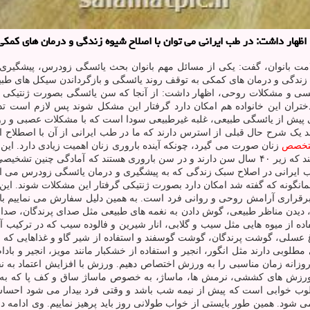
هار داشت: در طب ایرانی می توان با اصلاح شیوه زندگی و درمان های کمکی
لامت بانوان، گفت: یکی از مسائل مهم بانوان بحث یائسگی زودرس، پیشگیری
ه زندگی و درمان های کمکی به توقف روند یائسگی و بازگرداندن سیکل های ط
ی و مشکلات روحی، اظهار داشت: از آنجا که سن یائسگی بصورت ژنتیکی تع
ختران این خانواده هم امکان دارد گرفتار این مشکل شوند پس لازم است ت
گی پیش از یائسگی طبیعی، غلبه غیرطبیعی سودا است که با مشکلات عصبی و 
 یک شرح حال قبلی از استرس دارند که ما در طب ایرانی از آن با اصطلاح ا
تخصص
زنان صورت می گیرد، چونکه آینده باروری زنان اهمیت زیادی دارد. ای
روانی سنگینی را به فرد تحمیل می کند، گفت: اینها خانم های جوانی هستند که زیر ۴۰ سال سن دارند و در
ایرانی در اصلاح سبک زندگی که به پیشگیری و درمان یائسگی زودرس می ان
ه همانگونه که گفته شد امکان دارد بصورت ژنتیکی گرفتار این مشکلات شوند. 
قراری آرامش روحی و روانی فرد است. به همین دلیل سفارش می نماییم بانوا
 دیدن مناظر طبیعی، گوش دادن به نغمه های طبیعی مثل صدای پرندگان، صدا
اده از میوه هایی مثل سیب و گلابی، انار شیرین و فالوده سیب که در ترکیب
عسلی، گوشت پرندگان، گوشت گوسفند و استفاده از شیر گاو و غذاهایی که از 
لوبی دارند مثل انگور، انجیر و استفاده از خشکبار مانند مویز، انجیر و ب
 روزانه زمان مناسبی را به ورزش اختصاص دهیم. ورزش با افزایش اعتماد به
 ورزش های کششی، نرمش ها، ماساژ، به خصوص ماساژ ساق و کف پا که به ع
مطلوب خوابی است که پیش از نیمه شب باشد و وقتی فرد بیدار می شود احس
 شود. همین طور بایستی از خواب طولانی روز باید پرهیز نماییم. وی ادامه دا