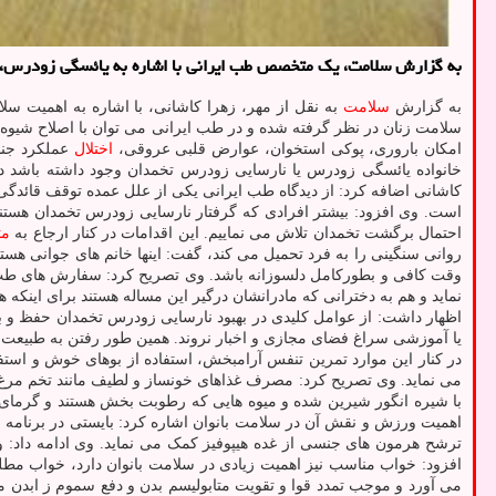
به گزارش سلامت، یک متخصص طب ایرانی با اشاره به یائسگی زودرس، اظ
به گزارش
سلامت
به نقل از مهر، زهرا کاشانی، با اشاره به اهمیت س
سلامت زنان در نظر گرفته شده و در طب ایرانی می توان با اصلاح شیو
امکان باروری، پوکی استخوان، عوارض قلبی عروقی،
اختلال
عملکرد جنس
خانواده یائسگی زودرس یا نارسایی زودرس تخمدان وجود داشته باشد د
کاشانی اضافه کرد: از دیدگاه طب ایرانی یکی از علل عمده توقف قائد
است. وی افزود: بیشتر افرادی که گرفتار نارسایی زودرس تخمدان هستند
احتمال برگشت تخمدان تلاش می نماییم. این اقدامات در کنار ارجاع به
م
وقت کافی و بطورکامل دلسوزانه باشد. وی تصریح کرد: سفارش های طب 
نماید و هم به دخترانی که مادرانشان درگیر این مساله هستند برای اینک
اظهار داشت: از عوامل کلیدی در بهبود نارسایی زودرس تخمدان حفظ و بر
یا آموزشی سراغ فضای مجازی و اخبار نروند. همین طور رفتن به طبیعت،
در کنار این موارد تمرین تنفس آرامبخش، استفاده از بوهای خوش و استف
می نماید. وی تصریح کرد: مصرف غذاهای خونساز و لطیف مانند تخم مرغ 
با شیره انگور شیرین شده و میوه هایی که رطوبت بخش هستند و گرمای مط
اهمیت ورزش و نقش آن در سلامت بانوان اشاره کرد: بایستی در برنامه
ترشح هرمون های جنسی از غده هیپوفیز کمک می نماید. وی ادامه داد:
افزود: خواب مناسب نیز اهمیت زیادی در سلامت بانوان دارد، خواب 
می آورد و موجب تمدد قوا و تقویت متابولیسم بدن و دفع سموم ز ابدن می