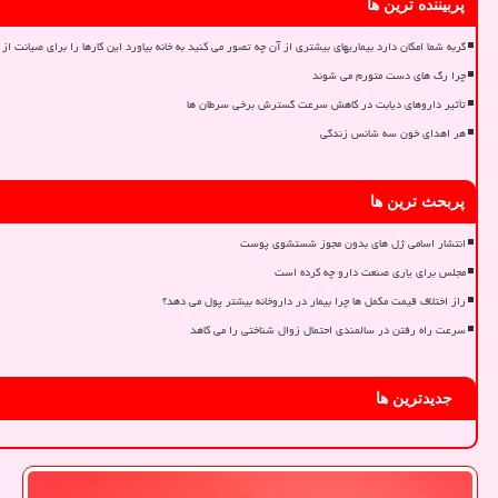
پربیننده ترین ها
گربه شما امکان دارد بیماریهای بیشتری از آن چه تصور می کنید به خانه بیاورد این کارها را برای صیانت از 
چرا رگ های دست متورم می شوند
تأثیر داروهای دیابت در کاهش سرعت گسترش برخی سرطان ها
هر اهدای خون سه شانس زندگی
پربحث ترین ها
انتشار اسامی ژل های بدون مجوز شستشوی پوست
مجلس برای یاری صنعت دارو چه کرده است
راز اختلاف قیمت مکمل ها چرا بیمار در داروخانه بیشتر پول می دهد؟
سرعت راه رفتن در سالمندی احتمال زوال شناختی را می کاهد
جدیدترین ها