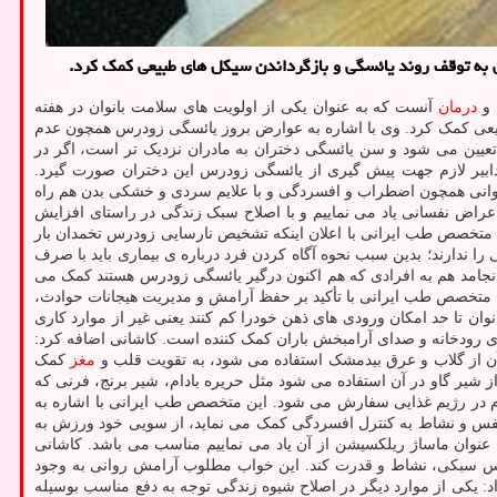
 به توقف روند یائسگی و بازگرداندن سیکل های طبیعی کمک کرد.
 و
درمان
آنست که به عنوان یکی از اولویت های سلامت بانوان در هفته
بیعی کمک کرد. وی با اشاره به عوارض بروز یائسگی زودرس همچون عدم
یین می شود و سن یائسگی دختران به مادران نزدیک تر است، اگر در
دابیر لازم جهت پیش گیری از یائسگی زودرس این دختران صورت گیرد.
روانی همچون اضطراب و افسردگی و با علایم سردی و خشکی بدن هم راه
عراض نفسانی یاد می نماییم و با اصلاح سبک زندگی در راستای افزایش
ن متخصص طب ایرانی با اعلان اینکه تشخیص نارسایی زودرس تخمدان بار
 سن باروری هستند که آمادگی چنین تشخیصی را ندارند؛ بدین سبب نحوه آگاه کردن فرد درباره ی بیماری باید با صرف
جامد هم به افرادی که هم اکنون درگیر یائسگی زودرس هستند کمک می
این متخصص طب ایرانی با تأکید بر حفظ آرامش و مدیریت هیجانات حوادث،
ن تا حد امکان ورودی های ذهن خودرا کم کنند یعنی غیر از موارد کاری
ی رودخانه و صدای آرامبخش باران کمک کننده است. کاشانی اضافه کرد:
 آن از گلاب و عرق بیدمشک استفاده می شود، به تقویت قلب و
مغز
کمک
شیر گاو در آن استفاده می شود مثل حریره بادام، شیر برنج، فرنی که
ادام در رژیم غذایی سفارش می شود. این متخصص طب ایرانی با اشاره به
 نفس و نشاط به کنترل افسردگی کمک می نماید، از سویی خود ورزش به
نوان ماساژ ریلکسیشن از آن یاد می نماییم مناسب می باشد. کاشانی
اس سبکی، نشاط و قدرت کند. این خواب مطلوب آرامش روانی به وجود
د: یکی از موارد دیگر در اصلاح شیوه زندگی توجه به دفع مناسب بوسیله