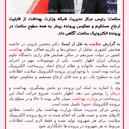
سلامت: رئیس مرکز مدیریت شبکه وزارت بهداشت از قابلیت
ارجاع مستقیم و معکوس پرونده بیمار به همه سطوح سلامت در
پرونده الکترونیک سلامت، آگاهی داد.
به گزارش
سلامت
به نقل از ایسنا،
دکتر محسن بارونی در حاشیه
همایش کشوری تجلیل از دستاوردها و تکریم فعالان نظام
بهداشت
کشور در دولت سیزدهم در سالن همایش های رازی دانشگاه علوم
پزشکی ایران اظهار داشت: یکی از موضوعات مهم در اجرای
برنامه سلامت خانواده و نظام ارجاع ایجاد زیرساخت الکترونیک
برنامه بوده است. با بوجودآوردن پرونده الکترونیک سلامت اطلاعات
فرد به سطوح یک، دو و سه قابل ارجاع مستقیم و معکوس خواهد
بود.
وی با اشاره به اینکه این پرونده دو بخش پیشگیری، بهداشت و
درمان
را پوشش می دهد، اظهار داشت: شروع حرکت ایجاد این
زیرساخت در
وزارت بهداشت
بسیار عالی بوده تا حالا و در سطح یک
پرونده الکترونیک حدودا تکمیل شده است.
رئیس مرکز مدیریت شبکه وزارت بهداشت بیان داشت: مطابق
کارهای بعدی و تست هایی که انجام شده به تدریج پرونده الکترونیک
سلامت برای هر شهروند تولید شده و فقط لازم است اطلاعات
مربوط به هر شهروند در پرونده ها جایگذاری شود.