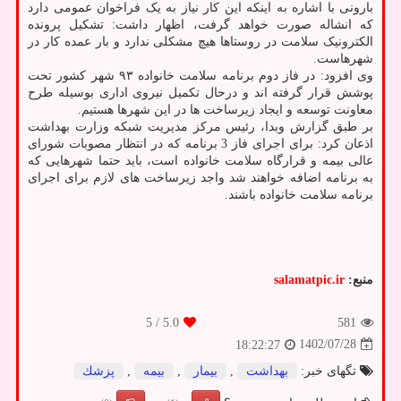
بارونی با اشاره به اینکه این کار نیاز به یک فراخوان عمومی دارد
که انشاله صورت خواهد گرفت، اظهار داشت: تشکیل پرونده
الکترونیک سلامت در روستاها هیچ مشکلی ندارد و بار عمده کار در
شهرهاست.
وی افزود: در فاز دوم برنامه سلامت خانواده ۹۳ شهر کشور تحت
پوشش قرار گرفته اند و درحال تکمیل نیروی اداری بوسیله طرح
معاونت توسعه و ایجاد زیرساخت ها در این شهرها هستیم.
بر طبق گزارش وبدا، رئیس مرکز مدیریت شبکه وزارت بهداشت
اذعان کرد: برای اجرای فاز 3 برنامه که در انتظار مصوبات شورای
عالی بیمه و قرارگاه سلامت خانواده است، باید حتما شهرهایی که
به برنامه اضافه خواهند شد واجد زیرساخت های لازم برای اجرای
برنامه سلامت خانواده باشند.
منبع:
salamatpic.ir
/ 5
5.0
581
1402/07/28
18:22:27
تگهای خبر:
بهداشت
,
بیمار
,
بیمه
,
پزشك