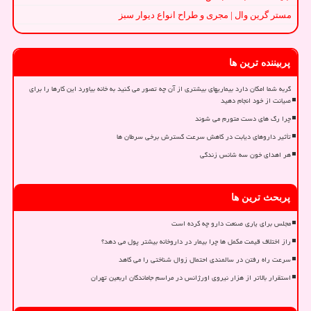
مستر گرین وال | مجری و طراح انواع دیوار سبز
پربیننده ترین ها
گربه شما امکان دارد بیماریهای بیشتری از آن چه تصور می کنید به خانه بیاورد این کارها را برای
صیانت از خود انجام دهید
چرا رگ های دست متورم می شوند
تأثیر داروهای دیابت در کاهش سرعت گسترش برخی سرطان ها
هر اهدای خون سه شانس زندگی
پربحث ترین ها
مجلس برای یاری صنعت دارو چه کرده است
راز اختلاف قیمت مکمل ها چرا بیمار در داروخانه بیشتر پول می دهد؟
سرعت راه رفتن در سالمندی احتمال زوال شناختی را می کاهد
استقرار بالاتر از هزار نیروی اورژانس در مراسم جاماندگان اربعین تهران