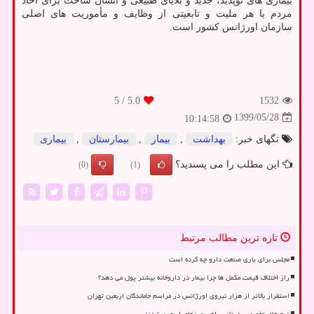
بیماری های نوپدید، جدید و بلایای طبیعی و انسان ساخت برای آحاد
مردم یا هر ملیت و تابعیتی از وظایف و مأموریت های اصلی
سازمان اورژانس کشور است.
/ 5
5.0
1532
1399/05/28
10:14:58
تگهای خبر:
بهداشت
,
بیمار
,
بیمارستان
,
بیماری
این مطلب را می پسندید؟
(0)
(1)
تازه ترین مطالب مرتبط
مجلس برای یاری صنعت دارو چه کرده است
راز اختلاف قیمت مکمل ها چرا بیمار در داروخانه بیشتر پول می دهد؟
استقرار بالاتر از هزار نیروی اورژانس در مراسم جاماندگان اربعین تهران
تیم های تخصصی درمانی راهی مرزهای اربعین شدند