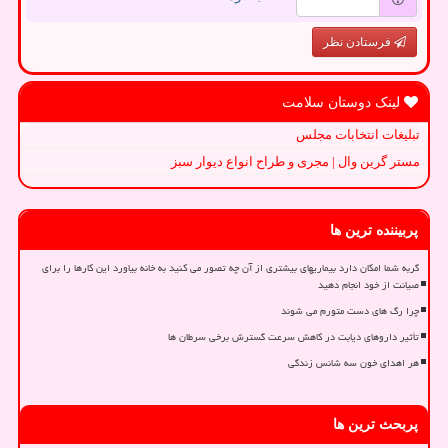
فرستادن نظر
لینک دوستان سلامت
تبلیغات انتخابات مجلس
مستر گرین وال | مجری و طراح انواع دیوار سبز
پربیننده ترین ها
گربه شما امکان دارد بیماریهای بیشتری از آن چه تصور می کنید به خانه بیاورد این کارها را برای
صیانت از خود انجام دهید
چرا رگ های دست متورم می شوند
تأثیر داروهای دیابت در کاهش سرعت گسترش برخی سرطان ها
هر اهدای خون سه شانس زندگی
پربحث ترین ها