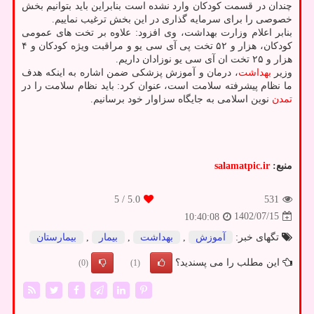
چندان در قسمت کودکان وارد نشده است بنابراین باید بتوانیم بخش
خصوصی را برای سرمایه گذاری در این بخش ترغیب نماییم.
بنابر اعلام وزارت بهداشت، وی افزود: علاوه بر تخت های عمومی
کودکان، هزار و ۵۲ تخت پی آی سی یو و مراقبت ویژه کودکان و ۴
هزار و ۲۵ تخت ان آی سی یو نوزادان داریم.
وزیر
بهداشت
، درمان و آموزش پزشکی ضمن اشاره به اینکه هدف
ما نظام پیشرفته سلامت است، عنوان کرد: باید نظام سلامت را در
تمدن
نوین اسلامی به جایگاه سزاوار خود برسانیم.
منبع:
salamatpic.ir
/ 5
5.0
531
1402/07/15
10:40:08
تگهای خبر:
آموزش
,
بهداشت
,
بیمار
,
بیمارستان
این مطلب را می پسندید؟
(0)
(1)