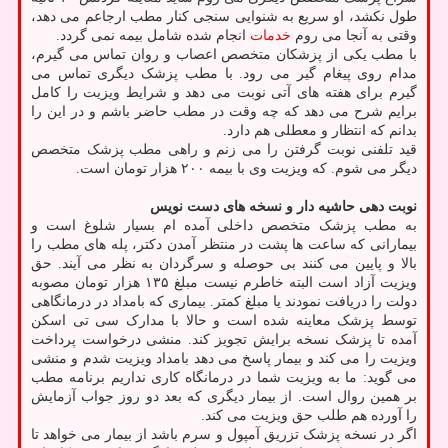
طول نکشد، او سریع به شنوایی سنجی کنار مطب ارجاعم می دهد،
وقتی به آنجا می روم
خدمات
انجام شده شامل بیمه نمی گردد.
با مطب یکی از پزشکان متخصص اعصاب و روان تماس می گیرم،
مدام روی پیغام گیر می رود. با مطب پزشک دیگری تماس می
گیرم برای هفته های آتی نوبت می دهد و شرایط ویزیت را کامل
برایم شرح می دهد که چه وقت در مطب حاضر باشم و در این را
بدانم که انتظار و معطلی هم دارد.
قید تلفنی نوبت گرفتن را می زنم و راهی مطب پزشک متخصص
دیگر می شوم. که ویزیت وی با بیمه ۲۰۰ هزار تومان است.
نوبت دهی حاشیه دار و نسخه های دست نویس
به مطب پزشک متخصص داخلی آمده ام بسیار شلوغ است و
بیمارانی که ساعت ها پشت در منتظر آمدن دکتر، پله های مطب را
بالا و پایین می کنند بی حوصله و سرگردان به نظر می آیند. حق
ویزیت آزاد است البته خاطرم نیست مبلغ ۱۳۵ هزار تومان مصوبه
دولت را دریافت نمودند یا مبلغ کمتر. بیماری که بامداد در درمانگاهی
توسط پزشک معاینه شده است و حالا با مدارک سی تی اسکن
آمده تا پزشک نسخه برایش تجویز کند. منشی درخواست پرداخت
ویزیت را می کند و بیمار پاسخ می دهد بامداد ویزیت شدم و منشی
می گوید: ما به ویزیت شما در درمانگاه کاری نداریم برنامه مطب
بر همین روال است. از بیمار دیگری که بعد دو روز جواب آزمایش
را آورده هم طلب حق ویزیت می کند.
اگر در نسخه پزشک تزریق آمپول و سرم باشد از بیمار می خواهد تا