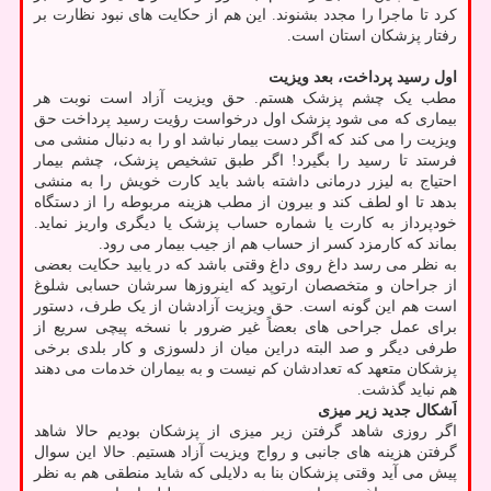
کرد تا ماجرا را مجدد بشنوند. این هم از حکایت های نبود نظارت بر
رفتار پزشکان استان است.
اول رسید پرداخت، بعد ویزیت
مطب یک چشم پزشک هستم. حق ویزیت آزاد است نوبت هر
بیماری که می شود پزشک اول درخواست رؤیت رسید پرداخت حق
ویزیت را می کند که اگر دست بیمار نباشد او را به دنبال منشی می
فرستد تا رسید را بگیرد! اگر طبق تشخیص پزشک، چشم بیمار
احتیاج به لیزر درمانی داشته باشد باید کارت خویش را به منشی
بدهد تا او لطف کند و بیرون از مطب هزینه مربوطه را از دستگاه
خودپرداز به کارت یا شماره حساب پزشک یا دیگری واریز نماید.
بماند که کارمزد کسر از حساب هم از جیب بیمار می رود.
به نظر می رسد داغ روی داغ وقتی باشد که در یابید حکایت بعضی
از جراحان و متخصصان ارتوپد که اینروزها سرشان حسابی شلوغ
است هم این گونه است. حق ویزیت آزادشان از یک طرف، دستور
برای عمل جراحی های بعضاً غیر ضرور با نسخه پیچی سریع از
طرفی دیگر و صد البته دراین میان از دلسوزی و کار بلدی برخی
پزشکان متعهد که تعدادشان کم نیست و به بیماران خدمات می دهند
هم نباید گذشت.
اَشکال جدید زیر میزی
اگر روزی شاهد گرفتن زیر میزی از پزشکان بودیم حالا شاهد
گرفتن هزینه های جانبی و رواج ویزیت آزاد هستیم. حالا این سوال
پیش می آید وقتی پزشکان بنا به دلایلی که شاید منطقی هم به نظر