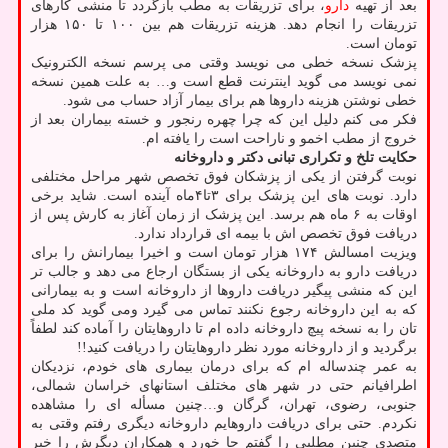
بعد از تهیه
دارو
، برای تزریقات به مطب بازگردد تا منشی کارهای
تزریقات را انجام دهد. هزینه تزریقات هم بین ۱۰۰ تا ۱۵۰ هزار
تومان است.
پزشک نسخه خطی می نویسد وقتی می پرسم نسخه الکترونیک
نمی نویسد می گوید اینترنت قطع است و… به علت همین نسخه
خطی نوشتن هزینه داروها هم برای بیمار آزاد حساب می شود.
فکر می کنم دلیل این که چرا چهره رنجور و خسته بیماران بعد از
خروج از مطب اخمو و ناراحت است را یافته ام.
حکایت تلخ و تکراری تبانی دکتر و داروخانه
نوبت گرفتن از یکی از پزشکان فوق تخصص شهر مراحل مختلفی
دارد. نوبت های این پزشک برای ۳تا۴ماه آینده است. شاید برخی
اوقات به ۶ ماه هم برسد. این پزشک از زمان آغاز به کارش پس از
دریافت فوق تخصص اش با بیمه ای قرارداد ندارد.
ویزیت امسالش ۱۷۴ هزار تومان است و اخیرا بیمارانش را برای
دریافت دارو به داروخانه یکی از بستگان ارجاع می دهد و جالب تر
این که منشی پیگیر دریافت داروها از داروخانه است و به بیمارانی
که به این داروخانه رجوع نکنند تماس می گیرد ومی گوید کد ملی
تان را به نسخه پیچ داروخانه داده ام تا داروهایتان را آماده کند لطفاً
برگردید و از داروخانه مورد نظر داروهایتان را دریافت کنید!!
به عمر چندساله ام که برای درمان بیماری های خودم، نزدیکان
اطرافیانم حتی در شهر های مختلف استانهای خراسان شمالی،
جنوبی، رضوی، تهران، گرگان و…چنین مسأله ای را مشاهده
نکردم. حتی برای دریافت داروهایم داروخانه دیگری رفتم وقتی به
متصدی چنین مطلبی را گفتم جا خورد و همکاران دیگرش را خبر