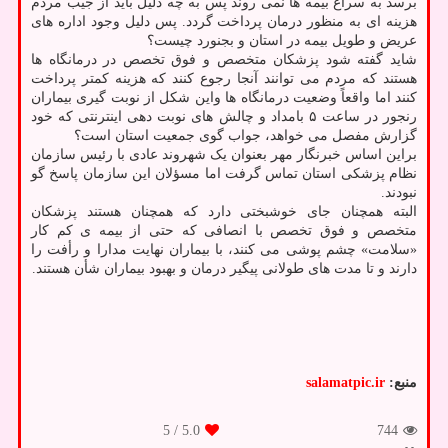
برسد به سراغ بیمه ها نمی روند پس به چه دلیل باید از جیب مردم
هزینه ای به منظور درمان پرداخت گردد. پس دلیل وجود اداره های
عریض و طویل بیمه در استان و بجنورد چیست؟
شاید گفته شود پزشکان متخصص و فوق تخصص در درمانگاه ها
هستند که مردم می توانند آنجا رجوع کنند که هزینه کمتر پرداخت
کنند اما واقعاً وضعیت درمانگاه ها واین شکل از نوبت گیری بیماران
رنجور در ساعت ۵ بامداد و چالش های نوبت دهی اینترنتی که خود
گزارش مفصل می خواهد، جواب گوی جمعیت استان است؟
براین اساس خبرنگار مهر بعنوان یک شهروند عادی با رئیس سازمان
نظام پزشکی استان تماس گرفت اما مسؤلان این سازمان پاسخ گو
نبودند.
البته همچنان جای خوشبختی دارد که همچنان هستند پزشکان
متخصص و فوق تخصص با انصافی که حتی از بیمه ی کم کار
«سلامت» چشم پوشی می کنند، با بیماران نهایت مدارا و رأفت را
دارند و تا مدت های طولانی پیگیر درمان و بهبود بیماران شأن هستند.
منبع:
salamatpic.ir
/ 5
5.0
744