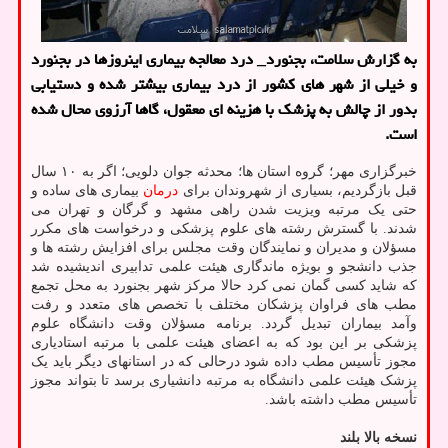
به گزارش سلامت، بجنورد_ درد معالجه بیماری اینروزها در بجنورد
و خیلی از شهر های کشور از درد بیماری بیشتر شده و دستیابی
بدور از چالش به پزشک با هزینه ای معقول، گاها آرزوی محال شده
است.
خبرگزاری مهر؛ گروه استان ها؛ محدثه جوان دلویی؛ اگر به ۱۰ سال
قبل بازگردیم، بسیاری از شهروندان برای
درمان
بیماری های ساده و
حتی یک مرتبه ویزیت شدن راهی مشهد و گرگان و تهران می
شدند. با گسترش رشته های علوم پزشکی و درخواست های مکرر
مسؤلان و مدیران و نمایندگان وقت مجلس برای افزایش رشته ها و
جذب دانشجو و بویژه ماندگاری هیئت علمی تدابیری اندیشیده شد
که شاید کسی گمان نمی کرد حالا مرکز شهر بجنورد به محل تجمع
مطب های فراوان پزشکان مختلف با تخصص های متعدد و رفت
وآمد بیماران تبدیل گردد. برنامه مسؤلان وقت دانشگاه علوم
پزشکی بر این بود که به اعضای هیئت علمی با مرتبه استادیاری
مجوز تأسیس مطب داده شود درحالی که در استانهای دیگر باید یک
پزشک هیئت علمی دانشگاه به مرتبه دانشیاری برسد تا بتواند مجوز
تأسیس مطب داشته باشد.
نسخه بالا بلند