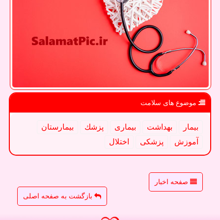
موضوع های سلامت
بیمار
بهداشت
بیماری
پزشك
بیمارستان
آموزش
پزشكی
اختلال
صفحه اخبار
بازگشت به صفحه اصلی