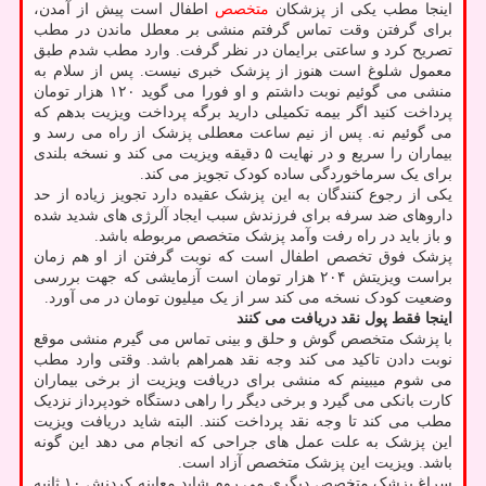
اینجا مطب یکی از پزشکان
متخصص
اطفال است پیش از آمدن،
برای گرفتن وقت تماس گرفتم منشی بر معطل ماندن در مطب
تصریح کرد و ساعتی برایمان در نظر گرفت. وارد مطب شدم طبق
معمول شلوغ است هنوز از پزشک خبری نیست. پس از سلام به
منشی می گوئیم نوبت داشتم و او فورا می گوید ۱۲۰ هزار تومان
پرداخت کنید اگر بیمه تکمیلی دارید برگه پرداخت ویزیت بدهم که
می گوئیم نه. پس از نیم ساعت معطلی پزشک از راه می رسد و
بیماران را سریع و در نهایت ۵ دقیقه ویزیت می کند و نسخه بلندی
برای یک سرماخوردگی ساده کودک تجویز می کند.
یکی از رجوع کنندگان به این پزشک عقیده دارد تجویز زیاده از حد
داروهای ضد سرفه برای فرزندش سبب ایجاد آلرژی های شدید شده
و باز باید در راه رفت وآمد پزشک متخصص مربوطه باشد.
پزشک فوق تخصص اطفال است که نوبت گرفتن از او هم زمان
براست ویزیتش ۲۰۴ هزار تومان است آزمایشی که جهت بررسی
وضعیت کودک نسخه می کند سر از یک میلیون تومان در می آورد.
اینجا فقط پول نقد دریافت می کنند
با پزشک متخصص گوش و حلق و بینی تماس می گیرم منشی موقع
نوبت دادن تاکید می کند وجه نقد همراهم باشد. وقتی وارد مطب
می شوم میبینم که منشی برای دریافت ویزیت از برخی بیماران
کارت بانکی می گیرد و برخی دیگر را راهی دستگاه خودپرداز نزدیک
مطب می کند تا وجه نقد پرداخت کنند. البته شاید دریافت ویزیت
این پزشک به علت عمل های جراحی که انجام می دهد این گونه
باشد. ویزیت این پزشک متخصص آزاد است.
سراغ پزشک متخصص دیگری می روم شاید معاینه کردنش ۱۰ ثانیه